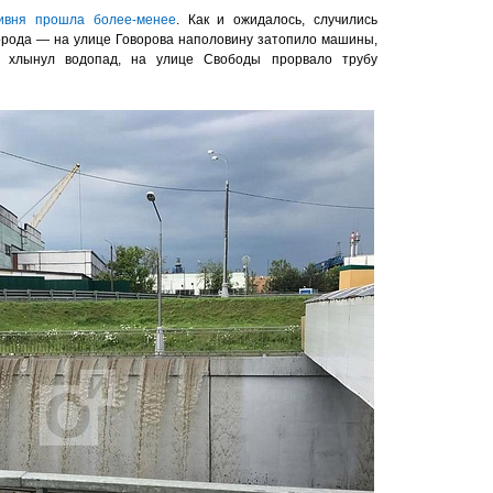
ливня прошла более-менее
. Как и ожидалось, случились
орода — на улице Говорова наполовину затопило машины,
 хлынул водопад, на улице Свободы прорвало трубу