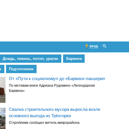
вход
Дождь, ливень, потоп, ураган
Барвиха
а
Подтопление
От «Пути к социализму» до «Барвихи лакшери»
По мотивам книги Адриана Рудомино «Легендарная
Барвиха»
Свалка строительного мусора выросла возле
основного выезда из Трёхгорки
О проблеме сообщил житель микрорайона.