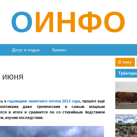
О
ИНФО
Досуг и отдых
Бизнес
В тему
Трёхгорк
0 июня
сь к
годовщине памятного потопа 2013 года
, прошёл ещё
иноптиками даже тропическим и самым мощным
ался в итоге и сравнится ли со стихийным бедствием
м, изучив последствия.