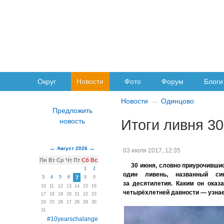
Округ
Новости
Фото
Форум
Блоги
Новости
Одинцово
Итоги ливня 3
Август 2026
03 июля 2017, 12:35
Пн
Вт
Ср
Чт
Пт
Сб
Вс
30 июня, словно приурочивши
1
2
один ливень, названный с
3
4
5
6
7
8
9
за десятилетия. Каким он оказ
10
11
12
13
14
15
16
четырёхлетней давности — узнае
17
18
19
20
21
22
23
24
25
26
27
28
29
30
31
#10yearschalange