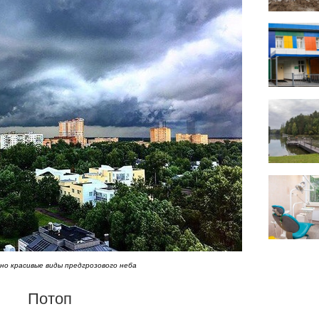
о красивые виды предгрозового неба
Потоп