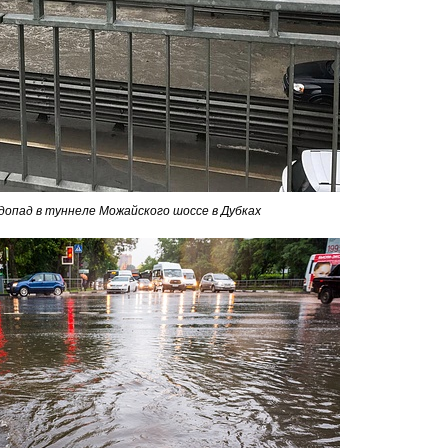
допад в туннеле Можайского шоссе в Дубках