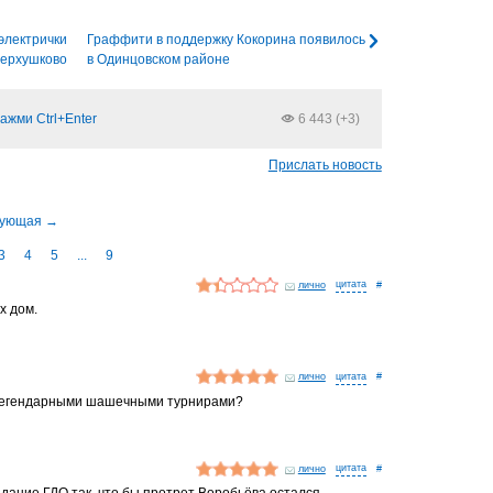
электрички
Граффити в поддержку Кокорина появилось
Перхушково
в Одинцовском районе
ажми Ctrl+Enter
6 443 (+3)
Прислать новость
3
4
5
...
9
лично
#
х дом.
лично
#
о легендарными шашечными турнирами?
лично
#