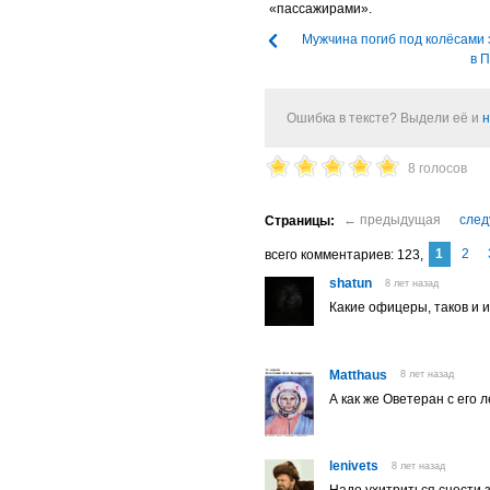
«пассажирами».
Мужчина погиб под колёсами 
в 
Ошибка в тексте? Выдели её и
н
8 голосов
1
2
комментариев
123
shatun
8 лет назад
Какие офицеры, таков и и
Matthaus
8 лет назад
А как же Оветеран с ег
lenivets
8 лет назад