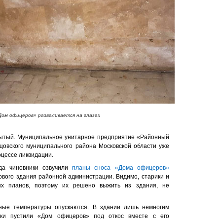
Дом офицеров» разваливается на глазах
рытый. Муниципальное унитарное предприятие «Районный
цовского муниципального района Московской области уже
оцессе ликвидации.
ода чиновники озвучили
планы сноса «Дома офицеров»
нового здания районной администрации. Видимо, старики и
ых планов, поэтому их решено выжить из здания, не
ные температуры опускаются. В здании лишь немногим
ики пустили «Дом офицеров» под откос вместе с его