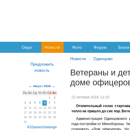
Округ
Новости
Фото
Форум
Блоги
Новости
Одинцово
Ветераны и де
доме офицеро
Август 2026
Пн
Вт
Ср
Чт
Пт
Сб
Вс
22 октября 2018, 12:10
1
2
3
4
5
6
7
8
9
Отопительный сезон стартова
10
11
12
13
14
15
16
тепло не пришло до сих пор. Вет
17
18
19
20
21
22
23
24
25
26
27
28
29
30
Администрация Одинцовского 
31
года постройки от Минобороны. Чи
#10yearschalange
содержать «Дом офицеров». Но,