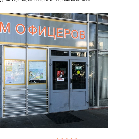
здание ГДО так, что бы протрет Воробьёва остался