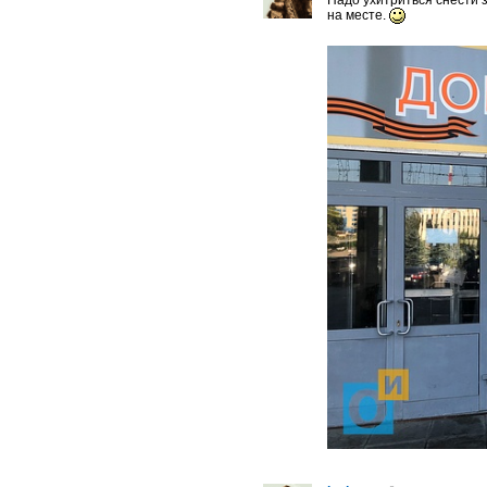
Надо ухитриться снести 
на месте.