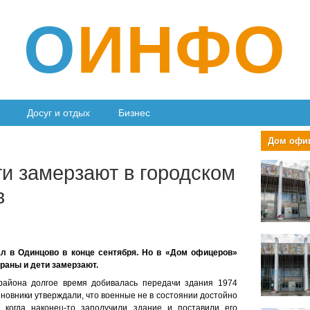
О
ИНФО
Досуг и отдых
Бизнес
ти замерзают в городском
в
л в Одинцово в конце сентября. Но в «Дом офицеров»
ераны и дети замерзают.
района долгое время добивалась передачи здания 1974
новники утверждали, что военные не в состоянии достойно
 когда наконец-то заполучили здание и поставили его