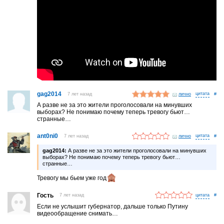
gag2014
7 лет назад
лично
#
А разве не за это жители проголосовали на минувших
выборах? Не понимаю почему теперь тревогу бьют…
странные…
ant0ni0
7 лет назад
лично
#
gag2014:
А разве не за это жители проголосовали на минувших
выборах? Не понимаю почему теперь тревогу бьют…
странные…
Тревогу мы бьем уже год
Гость
7 лет назад
#
Если не услышит губернатор, дальше только Путину
видеообращение снимать…