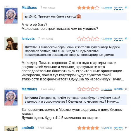
Matthaus
7 лет назад
лично
#
ant0ni0:
Тревогу мы бьем уже год
А чего её бить?
Малоэтажное строительство чем не угодило?
lenivets
7 лет назад
лично
#
Цитата:
В январском обращении к жителям губернатор Андрей
Воробьёв заявил, что с 2013 года в Подмосковье
последовательно сокращают ввод многоквартирных домов.
Молодец. Память хорошая. С этого года квартиры стали
покупать всё меньше и меньше, в результате чего
последовательно банкротились строительные организации.
Интересно, почём тут квартирки будут с учётом такой
этажности и эскроу-счетов? Однушка по червончику? Ну-ну…
Matthaus
7 лет назад
лично
#
lenivets:
Интересно, почём тут квартирки будут с учётом такой
этажности и эскроу-счетов? Однушка по червончику? Ну-ну…
За червончик можно в Москве купить однушку в доме бизнес-
класса.
Думаю, здесь будет 4-4,5 миллиона на старте.
ant0ni0
7 лет назад
лично
#