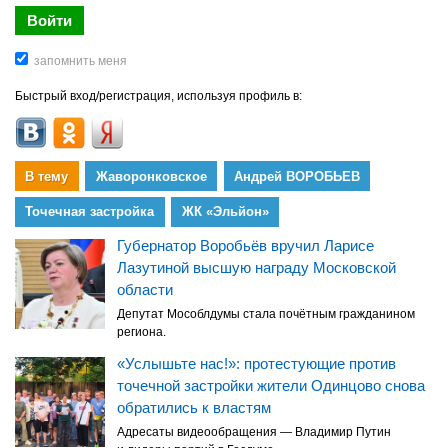
Быстрый вход/регистрация, используя профиль в:
В тему
Жаворонковское
Андрей ВОРОБЬЕВ
Точечная застройка
ЖК «Эльйон»
Губернатор Воробьёв вручил Ларисе
Лазутиной высшую награду Московской
области
Депутат Мособлдумы стала почётным гражданином
региона.
«Услышьте нас!»: протестующие против
точечной застройки жители Одинцово снова
обратились к властям
Адресаты видеообращения — Владимир Путин