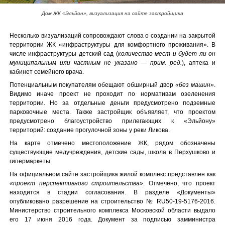
Дом ЖК «Эльйон», визуализация на сайте застройщика
Несколько визуализаций сопровождают слова о создании на закрытой
территории ЖК «инфраструктуры для комфортного проживания». В
числе инфраструктуры детский сад (
количество мест и будет ли он
муниципальным или частным не указано — прим. ред.
), аптека и
кабинет семейного врача.
Потенциальным покупателям обещают обширный двор
«без машин»
.
Видимо иначе проект не проходит по нормативам озеленения
территории. Но за отдельные деньги предусмотрено подземные
парковочные места. Также застройщик объявляет, что проектом
предусмотрено благоустройство прилегающих к «Эльйону»
территорий: создание прогулочной зоны у реки Ликова.
На карте отмечено местоположение ЖК, рядом обозначены
существующие медучреждения, детские сады, школа в Перхушково и
гипермаркеты.
На официальном сайте застройщика жилой комплекс представлен как
«проект перспективного строительства»
. Отмечено, что проект
находится в стадии согласования. В разделе «Документы»
опубликовано разрешение на строительство № RU50-19-5176-2016.
Министерство строительного комплекса Московской области выдало
его 17 июня 2016 года. Документ за подписью замминистра