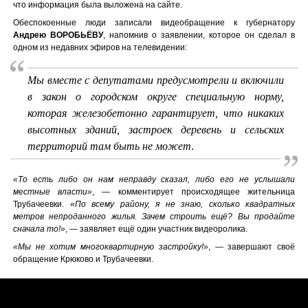
что информация была выложена на сайте.
Обеспокоенные люди записали видеобращение к губернатору
Андрею ВОРОБЬЁВУ
, напомнив о заявлении, которое он сделал в
одном из недавних эфиров на телевидении:
Мы вместе с депутатами предусмотрели и включили
в закон о городском округе специальную норму,
которая железобетонно гарантирует, что никаких
высотных зданий, застроек деревень и сельских
территорий там быть не может
.
«То есть либо он нам неправду сказал, либо его не услышали
местные власти»
, — комментирует происходящее жительница
Трубачеевки.
«По всему району, я не знаю, сколько квадратных
метров непроданного жилья. Зачем строить ещё? Вы продайте
сначала то!»
, — заявляет ещё один участник видеоролика.
«Мы не хотим многоквартирную застройку!»
, — завершают своё
обращение Крюково и Трубачеевки.