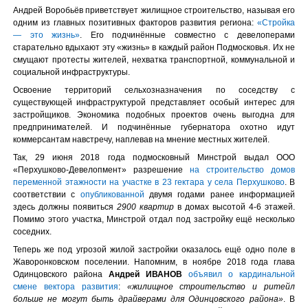
Андрей Воробьёв приветствует жилищное строительство, называя его
одним из главных позитивных факторов развития региона:
«Стройка
— это жизнь»
. Его подчинённые совместно с девелоперами
старательно вдыхают эту «жизнь» в каждый район Подмосковья. Их не
смущают протесты жителей, нехватка транспортной, коммунальной и
социальной инфраструктуры.
Освоение территорий сельхозназначения по соседству с
существующей инфраструктурой представляет особый интерес для
застройщиков. Экономика подобных проектов очень выгодна для
предпринимателей. И подчинённые губернатора охотно идут
коммерсантам навстречу, наплевав на мнение местных жителей.
Так, 29 июня 2018 года подмосковный Минстрой выдал ООО
«Перхушково-Девелопмент» разрешение
на строительство домов
переменной этажности на участке в 23 гектара у села Перхушково
. В
соответствии с
опубликованной
двумя годами ранее информацией
здесь должны появиться
2900 квартир
в домах высотой 4-6 этажей.
Помимо этого участка, Минстрой отдал под застройку ещё несколько
соседних.
Теперь же под угрозой жилой застройки оказалось ещё одно поле в
Жаворонковском поселении. Напомним, в ноябре 2018 года глава
Одинцовского района
Андрей ИВАНОВ
объявил о кардинальной
смене вектора развития
:
«жилищное строительство и ритейл
больше не могут быть драйверами для Одинцовского района»
. В