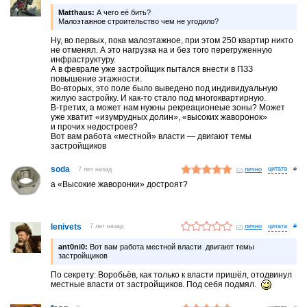
Matthaus:
А чего её бить?
Малоэтажное строительство чем не угодило?
Ну, во первых, пока малоэтажное, при этом 250 квартир никто
не отменял. А это нагрузка на и без того перегруженную
инфраструктуру.
А в феврале уже застройщик пытался внести в ПЗЗ
повышение этажности.
Во-вторых, это поле было выведено под индивидуальную
жилую застройку. И как-то стало под многоквартирную.
В-третих, а может нам нужны рекреационеые зоны? Может
уже хватит «изумрудных долин», «высоких жаворонок»
и прочих недостроев?
Вот вам работа «местной» власти — двигают темы
застройщиков
soda
7 лет назад
лично
#
а «Высокие жаворонки» достроят?
lenivets
7 лет назад
лично
#
ant0ni0:
Вот вам работа местной власти двигают темы
застройщиков
По секрету: Воробьёв, как только к власти пришёл, отодвинул
местные власти от застройщиков. Под себя подмял.