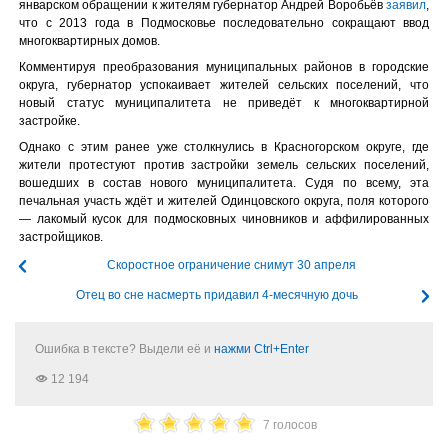
январском обращении к жителям губернатор Андрей Воробьёв
заявил
,
что с 2013 года в Подмосковье последовательно сокращают ввод
многоквартирных домов.
Комментируя преобразования муниципальных районов в городские
округа, губернатор успокаивает жителей сельских поселений, что
новый статус муниципалитета не приведёт к многоквартирной
застройке.
Однако с этим ранее уже столкнулись в Красногорском округе, где
жители протестуют против застройки земель сельских поселений,
вошедших в состав нового муниципалитета. Судя по всему, эта
печальная участь ждёт и жителей Одинцовского округа, поля которого
— лакомый кусок для подмосковных чиновников и аффилированных
застройщиков.
Скоростное ограничение снимут 30 апреля
Отец во сне насмерть придавил 4-месячную дочь
Ошибка в тексте? Выдели её и
нажми Ctrl+Enter
12 194
7 голосов