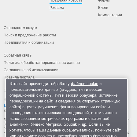
Предложи новость
Форум
Реклама
Блоги
Комментарии
О городском округе
Поиск и предложение работы
Предприятия и организации
Обратная связь
Политика обработки персональных данных
Соглашение об использовании
Правила портала
Этот сайт производит обработку
файлов cookie
и
пользовательских данных (ip-адрес, тип и версия
операционной системы, тип и версия браузера, источнике
На информационном ресурсе применяются
рекомендательные
переадресации на сайт, и сведения об открытых страницах
технологии
.
сайта) в целях улучшения функционирования сайта и
© 2013-2026 «ОИНФО»,
сделано в Одинцово
проведения статистических исследований, в том числе с
использованием метрических программ и систем веб-
Для читателей: В России признаны экстремистскими и запрещены организации ФБК
аналитики: Яндекс.Метрика, Sputnik и др. Если вы не
(Фонд борьбы с коррупцией, признан иноагентом), Штабы Навального, «Национал-
большевистская партия», «Свидетели Иеговы», «Армия воли народа», «Русский
хотите, чтобы ваши данные обрабатывались, покиньте сайт
общенациональный союз», «Движение против нелегальной иммиграции», «Правый
или отключите cookies в настройках вашего браузера (но