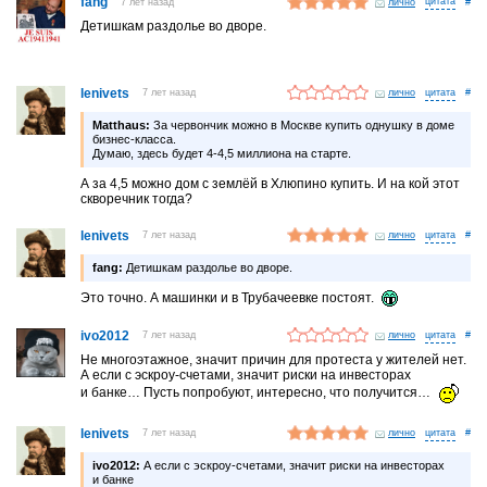
fang
7 лет назад
лично
#
Детишкам раздолье во дворе.
lenivets
7 лет назад
лично
#
Matthaus:
За червончик можно в Москве купить однушку в доме
бизнес-класса.
Думаю, здесь будет 4-4,5 миллиона на старте.
А за 4,5 можно дом с землёй в Хлюпино купить. И на кой этот
скворечник тогда?
lenivets
7 лет назад
лично
#
fang:
Детишкам раздолье во дворе.
Это точно. А машинки и в Трубачеевке постоят.
ivo2012
7 лет назад
лично
#
Не многоэтажное, значит причин для протеста у жителей нет.
А если с эскроу-счетами, значит риски на инвесторах
и банке… Пусть попробуют, интересно, что получится…
lenivets
7 лет назад
лично
#
ivo2012:
А если с эскроу-счетами, значит риски на инвесторах
и банке