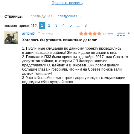
Прислать новость
1
2
3
4
5
...
8
комментариев
112
ant0ni0
7 лет назад
лично
#
Хотелось бы уточнить пикантные детали:
1. Публичные слушания по данному проекту проводились
в администрации района! Жители даже не знали о них.
2. Генплан и ПЗЗ были приняты в декабре 2017 года Советом
депутатов района, в котором СП Жаворонковское
представляли
С. Дейвис
и
В. Киреев
. Они потом делали
большие глаза и говорили, что «им на Совете показывали
другой Генплан»!
3. Уже сейчас Монолит строит дорогу и ведет коммуникации
под видом «благоустройства»