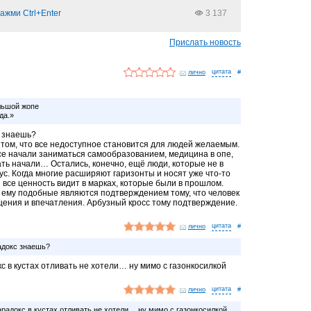
ажми Ctrl+Enter
3 137
Прислать новость
лично
#
льшой жoпe
да.»
с знаешь?
 том, что все недоступное становится для людей желаемым.
все начали заниматься самообразованием, медицина в опе,
сать начали… Остались, конечно, ещё люди, которые не в
ус. Когда многие расширяют гаризонты и носят уже что-то
 все ценность видит в марках, которые были в прошлом.
 и ему подобные являются подтверждением тому, что человек
щения и впечатления. Арбузный кросс тому подтверждение.
лично
#
адокс знаешь?
с в кустах отливать не хотели… ну мимо с газонкосилкой
лично
#
радокс в кустах отливать не хотели… ну мимо с газонкосилкой