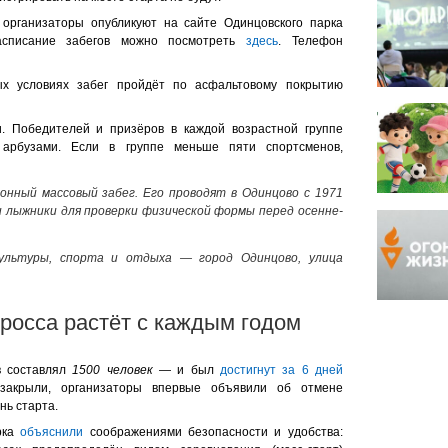
 организаторы опубликуют на сайте Одинцовского парка
Расписание забегов можно посмотреть
здесь
. Телефон
ых условиях забег пройдёт по асфальтовому покрытию
и. Победителей и призёров в каждой возрастной группе
 арбузами. Если в группе меньше пяти спортсменов,
нный массовый забег. Его проводят в Одинцово с 1971
и лыжники для проверки физической формы перед осенне-
культуры, спорта и отдыха — город Одинцово, улица
росса растёт с каждым годом
в составлял
1500 человек
— и был
достигнут за 6 дней
 закрыли, организаторы впервые объявили об отмене
нь старта.
рка
объяснили
соображениями безопасности и удобства: