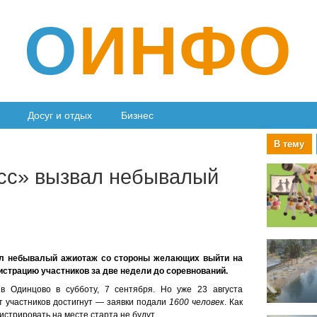
О
ИНФО
Досуг и отдых
Бизнес
В тему
сс» вызвал небывалый
ал небывалый ажиотаж со стороны желающих выйти на
истрацию участников за две недели до соревнований.
 Одинцово в субботу, 7 сентября. Но уже 23 августа
т участников достигнут — заявки подали
1600 человек
. Как
гистрировать на месте старта не будут.