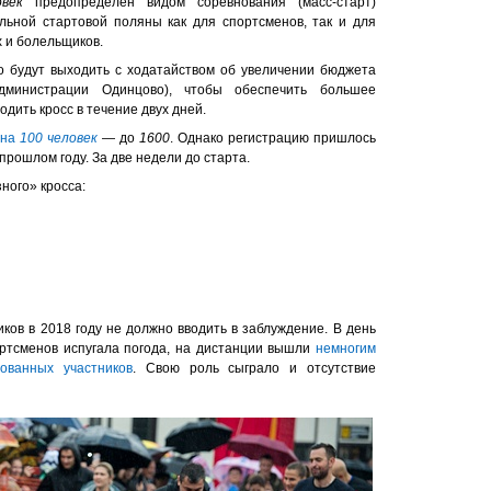
век
предопределён видом соревнования (масс-старт)
льной стартовой поляны как для спортсменов, так и для
 и болельщиков.
о будут выходить с ходатайством об увеличении бюджета
дминистрации Одинцово), чтобы обеспечить большее
одить кросс в течение двух дней.
 на
100 человек
— до
1600
. Однако регистрацию пришлось
прошлом году. За две недели до старта.
ного» кросса:
ков в 2018 году не должно вводить в заблуждение. В день
ортсменов испугала погода, на дистанции вышли
немногим
ованных участников
. Свою роль сыграло и отсутствие