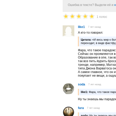
Ошибка в тексте? Выдели её и
н
1 голос
like1
7 лет назад
А кто-то говорил:
Цитата:
«И весь мир к бо
переходит, в виде фастфу
Фара, что такое парадок
Сейчас он проявляется в
Образование в опе, так 
так все пить /курить бро
тренде, например, Матха
типа Джона Варватоса он
А самое главное, что он
покупает не вещи, а ощу
soda
7 лет назад
like1:
Фара, что такое пар
Ну ты знаешь мы парадок
fara
7 лет назад
soda:
Ну ты знаешь мы па