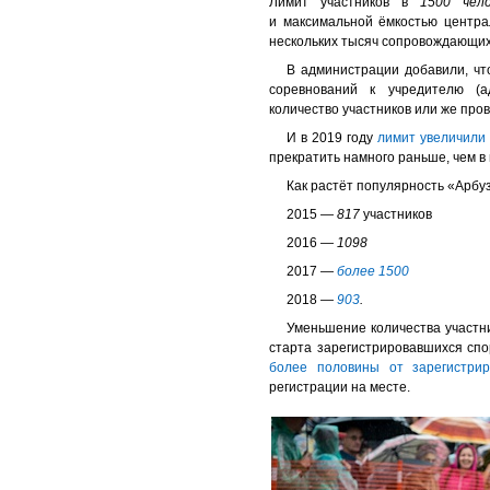
Лимит участников в
1500 чело
и максимальной ёмкостью центра
нескольких тысяч сопровождающих
В администрации добавили, чт
соревнований к учредителю (а
количество участников или же пров
И в 2019 году
лимит увеличили
прекратить намного раньше, чем в 
Как растёт популярность «Арбуз
2015 —
817
участников
2016 —
1098
2017 —
более 1500
2018
—
903
.
Уменьшение количества участни
старта зарегистрировавшихся сп
более половины от зарегистрир
регистрации на месте.