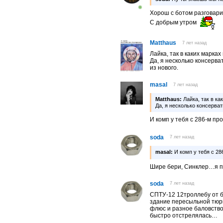
Хорош с ботом разговарив
С добрым утром
Matthaus
7 лет назад
Лайка, так в каких марка
Да, я несколько консерв
из нового.
masal
7 лет назад
Matthaus:
Лайка, так в ка
Да, я несколько консерва
И комп у тебя с 286-м п
soda
7 лет назад
masal:
И комп у тебя с 2
Шире бери, Синклер…я 
soda
7 лет назад
СПТУ-12 12троллебу от б
здание пересыльной тюрь
флюс и разное баловство
быстро отстрелялась…