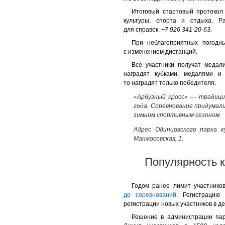
Итоговый стартовый протокол
культуры, спорта и отдыха. 
для справок:
+7 926 341-20-63.
При неблагоприятных погодн
с изменением дистанций.
Все участники получат медал
наградят кубками, медалями и
то наградят только победителя.
«Арбузный кросс» — традицио
года. Соревнование придумал
зимним спортивным сезоном.
Адрес Одинцовского парка 
Манжосовская, 1.
Популярность к
Годом ранее лимит участнико
до соревнований
. Регистрацию
регистрации новых участников в де
Решение в администрации па