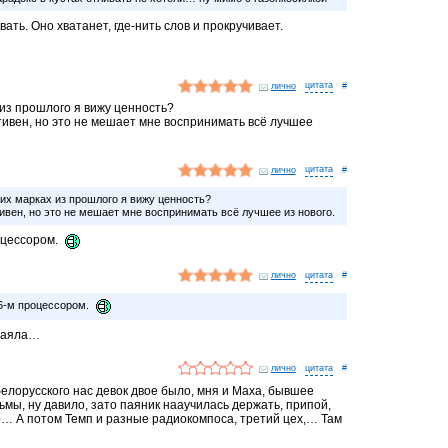
ать. Оно хватанет, где-нить слов и прокручивает.
лично
#
х из прошлого я вижу ценность?
ативен, но это не мешает мне воспринимать всё лучшее
лично
#
ких марках из прошлого я вижу ценность?
тивен, но это не мешает мне воспринимать всё лучшее из нового.
роцессором.
лично
#
86-м процессором.
паяла…
лично
#
елорусского нас девок двое было, мня и Маха, бывшее
мы, ну давило, зато паяник нааучилась держать, припой,
… А потом Темп и разные радиокомпоса, третий цех,… Там