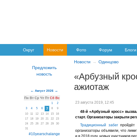
Округ
Новости
Фото
Форум
Блоги
Новости
Одинцово
«Арбузный кро
ажиотаж
Август 2026
Пн
Вт
Ср
Чт
Пт
Сб
Вс
23 августа 2019, 12:45
1
2
3
4
5
6
7
8
9
48-й «Арбузный кросс» вызв
10
11
12
13
14
15
16
старт. Организаторы закрыли рег
17
18
19
20
21
22
23
24
25
26
27
28
29
30
Традиционный забег
пройдёт в
31
организаторы объявили, что лими
#10yearschalange
и в 2018 году, новых участников ре