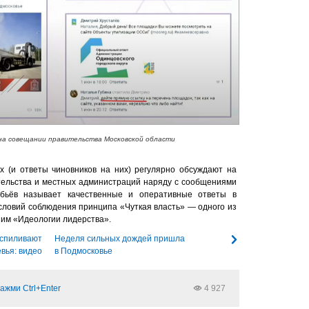
на совещании правительства Московской области
 (и ответы чиновников на них) регулярно обсуждают на
тельства и местных администраций наряду с сообщениями
обьёв называет качественные и оперативные ответы в
словий соблюдения принципа «Чуткая власть» — одного из
им «Идеологии лидерства».
 спиливают
Неделя сильных дождей пришла
вья: видео
в Подмосковье
ажми Ctrl+Enter
4 927