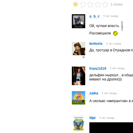
1 голос
a_b_c
5 лет назад
Ой, чуткая власть
Рассмешили
lenivets
5 лет назад
Да, тротуар в Отрадном 
franz1419
5 лет назад
дельфин нырнул…в общем 
кивают на других)))
zaika
5 лет назад
А сколько «мигрантов» 
ldpr
5 лет назад