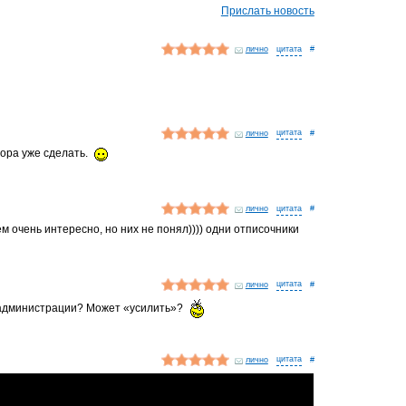
Прислать новость
лично
#
лично
#
пора уже сделать.
лично
#
очень интересно, но них не понял)))) одни отписочники
лично
#
в администрации? Может «усилить»?
лично
#