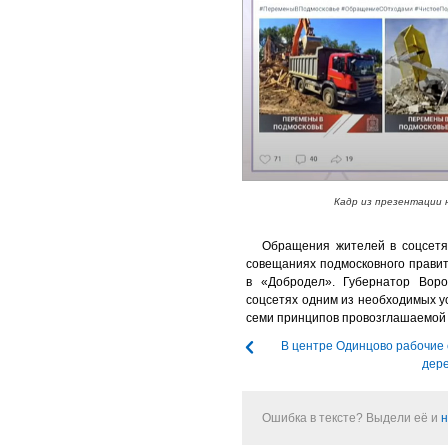
Кадр из презентации 
Обращения жителей в соцсетях
совещаниях подмосковного прави
в «Добродел». Губернатор Вор
соцсетях одним из необходимых у
семи принципов провозглашаемой 
В центре Одинцово рабочие
дере
Ошибка в тексте? Выдели её и
н