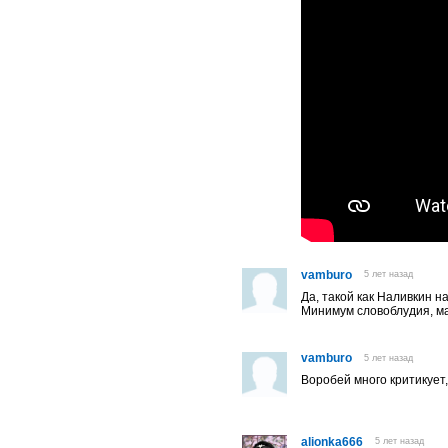
vamburo
5 лет назад
Да, такой как Наливкин 
Минимум словоблудия, ма
vamburo
5 лет назад
Воробей много критикует
alionka666
5 лет назад