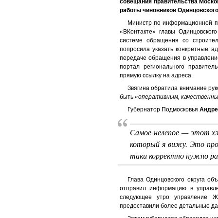
совещания правительства Москов
работы чиновников Одинцовского
Министр по информационной 
«ВКонтакте» главы Одинцовского
системе обращения со строител
попросила указать конкретные а
передаче обращения в управление
портал регионального правител
прямую ссылку на адреса.
Звягина обратила внимание рук
быть
«оперативным, качественным
Губернатор Подмосковья
Андр
Самое нелепое — этот хэ
который я вижу. Это про
таки корректно нужно р
Глава Одинцовского округа о
отправил информацию в управле
следующее утро управление Ж
предоставили более детальные да