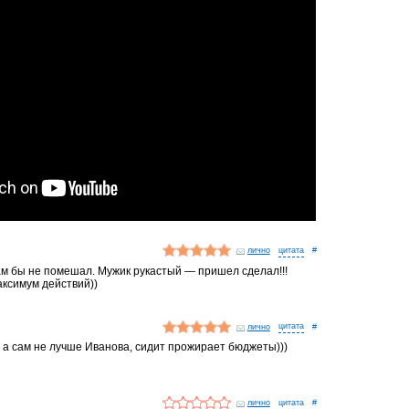
лично
#
нам бы не помешал. Мужик рукастый — пришел сделал!!!
ксимум действий))
лично
#
, а сам не лучше Иванова, сидит прожирает бюджеты)))
лично
#