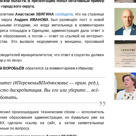
ской области. В презентацию попал негативный пример
 городского округа.
политике
Анастасия ЗВЯГИНА
сообщила
, что на странице
 округа
Андрея ИВАНОВА
был размещён пост о новой
ьными отходами, но когда жительница в комментариях
дреса площадок в Одинцово, администрация дала ответ о
 образования, а потом — ответ со ссылкой на интернет-
ьства. Это вызвало недоумение у женщины, просившей
оводителей муниципалитетов, что ответ в соцсетях должен
 и по делу»
.
ей ВОРОБЬЁВ
обратился за комментарием к Иванову:
штег (#ПеременыВПодмосковье — прим. ред.),
сто дискредитация. Вы его или уберите… всё-
аботать.
бъяснил произошедшее техническим сбоем — исполнитель
ние образования администрации, но буквально уже на
КХ сделало ссылку на сайт, а затем заявительнице
нные по вопросу.