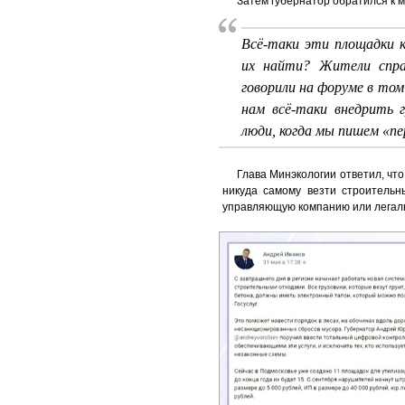
Затем губернатор обратился к 
Всё-таки эти площадки к
их найти? Жители спра
говорили на форуме в том
нам всё-таки внедрить 
люди, когда мы пишем «пе
Глава Минэкологии ответил, чт
никуда самому везти строительн
управляющую компанию или легаль