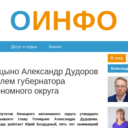
О
ИНФО
Досуг и отдых
Бизнес
В тему
Алексан
ицыно Александр Дудоров
елем губернатора
номного округа
утатов Ненецкого автономного округа утвердило
бывшего главу Голицыно Александра Дудорова.
года работает Юрий Бездудный, пять лет занимавший