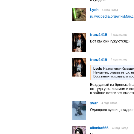
Lych
4 года назад
ru.wikipedia.org/wiki/Ман
franz1419
4 года назад
Вот как они гужуются)))
franz1419
4 года назад
Lych:
Назначения бывших 
Ненцы-то, оказывается, н
Восстания устраивали про
Бездудный из брянской ш
он туда уехал замом и вс
в районе появился вмест
svar
4 года назад
Одинцово-кузница кадро
alionka666
4 года назад