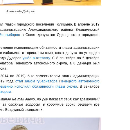
Александр Дудоров
ыл главой городского поселения Голицыно. В апреле 2019
дминистрацию Александровского района Владимирской
бя выборов
в Совет депутатов Одинцовского городского
временно исполняющим обязанности главы администрации
е избавился от приставки врио, совет депутатов утвердил
года Дудоров
ушёл в отставку
. С 8 сентября по 5 декабря
натора Ненецкого автономного округа, а 8 декабря был
она.
2014 по 2019) был заместителем главы администрации
019 года
стал замом губернатора Ненецкого автономного
ременно исполнял обязанности главы округа
. В сентябре
атором
.
манде не так давно, но уже показал себя, как грамотный
я за сложные вопросы, в короткие сроки решает все
л в Бездудный в соцсетях.