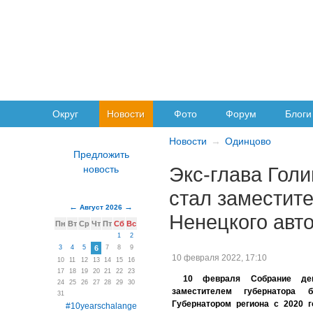
Округ
Новости
Фото
Форум
Блоги
Новости
Одинцово
Экс-глава Гол
стал заместит
Август 2026
Ненецкого авто
Пн
Вт
Ср
Чт
Пт
Сб
Вс
1
2
3
4
5
6
7
8
9
10 февраля 2022, 17:10
10
11
12
13
14
15
16
17
18
19
20
21
22
23
10 февраля Собрание деп
24
25
26
27
28
29
30
заместителем губернатора 
31
Губернатором региона с 2020 
#10yearschalange