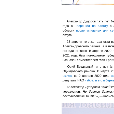
Александр Дудоров пять лет б
года он
перешёл на работу
в а
области
после успешных для се
округа.
23 апреля того же года стал 
Александровского района, а в июн
его единогласно. В апреле 2020 
2021 года был помощником губер
назначен заместителем главы реги
Юрий Бездудный пять лет (с 
Одинцовского района. В марте 2
округа
, со 2 апреля 2020 года
в
депутаты НАО
избрали его губерн
«Александр Дудоров в нашей ко
управленец. Не боится братьс
поставленные задачи!»
, — написа