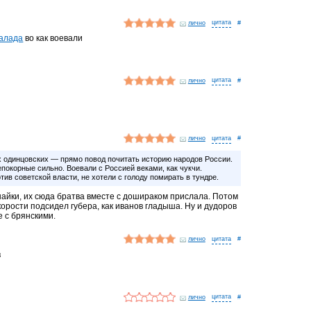
лично
#
далада
во как воевали
лично
#
лично
#
одинцовских — прямо повод почитать историю народов России.
епокорные сильно. Воевали с Россией веками, как чукчи.
тив советской власти, не хотели с голоду помирать в тундре.
айки, их сюда братва вместе с дошираком прислала. Потом
корости подсидел губера, как иванов гладыша. Ну и дудоров
е с брянскими.
лично
#
в
лично
#