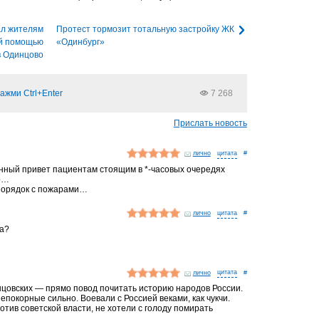
ал жителям
Протест тормозит тотальную застройку ЖК
ой помощью
«Одинбург»
в Одинцово
ажми Ctrl+Enter
7 268
Прислать новость
лично
#
нный привет пациентам стоящим в *-часовых очередях
но…
 порядок с пожарами…
лично
#
да?
лично
#
цовских — прямо повод почитать историю народов России.
епокорные сильно. Воевали с Россией веками, как чукчи.
отив советской власти, не хотели с голоду помирать