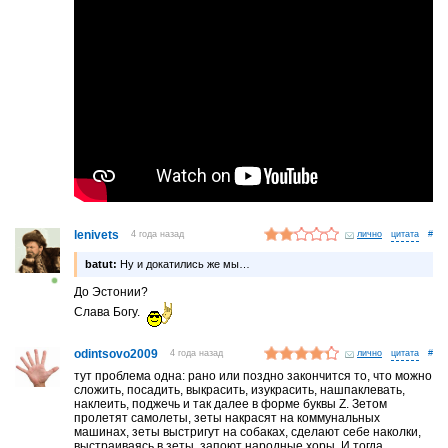
lenivets
4 года назад
лично
#
batut:
Ну и докатились же мы…
До Эстонии?
Слава Богу.
odintsovo2009
4 года назад
лично
#
тут проблема одна: рано или поздно закончится то, что можно
сложить, посадить, выкрасить, изукрасить, нашпаклевать,
наклеить, поджечь и так далее в форме буквы Z. Зетом
пролетят самолеты, зеты накрасят на коммунальных
машинах, зеты выстригут на собаках, сделают себе наколки,
выстраиваясь в зеты, запоют народные хоры. И тогда