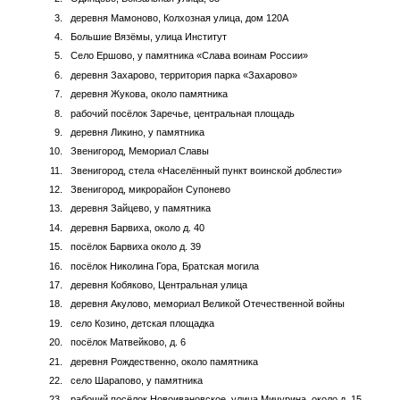
деревня Мамоново, Колхозная улица, дом 120А
Большие Вязёмы, улица Институт
Село Ершово, у памятника «Слава воинам России»
деревня Захарово, территория парка «Захарово»
деревня Жукова, около памятника
рабочий посёлок Заречье, центральная площадь
деревня Ликино, у памятника
Звенигород, Мемориал Славы
Звенигород, стела «Населённый пункт воинской доблести»
Звенигород, микрорайон Супонево
деревня Зайцево, у памятника
деревня Барвиха, около д. 40
посёлок Барвиха около д. 39
посёлок Николина Гора, Братская могила
деревня Кобяково, Центральная улица
деревня Акулово, мемориал Великой Отечественной войны
село Козино, детская площадка
посёлок Матвейково, д. 6
деревня Рождественно, около памятника
село Шарапово, у памятника
рабочий посёлок Новоивановское, улица Мичурина, около д. 15