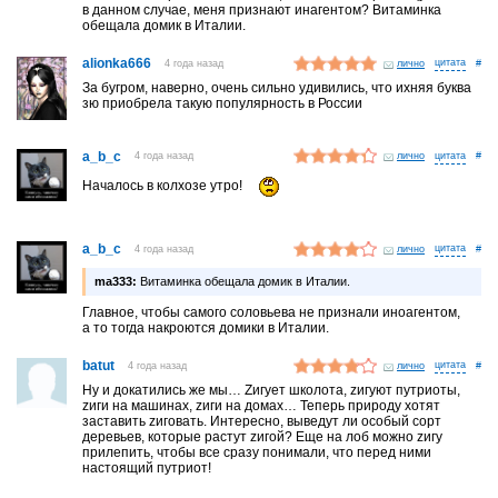
в данном случае, меня признают инагентом? Витаминка
обещала домик в Италии.
alionka666
4 года назад
лично
#
За бугром, наверно, очень сильно удивились, что ихняя буква
зю приобрела такую популярность в России
a_b_c
4 года назад
лично
#
Началось в колхозе утро!
a_b_c
4 года назад
лично
#
ma333:
Витаминка обещала домик в Италии.
Главное, чтобы самого соловьева не признали иноагентом,
а то тогда накроются домики в Италии.
batut
4 года назад
лично
#
Ну и докатились же мы… Zигует школота, zигуют путриоты,
zиги на машинах, zиги на домах… Теперь природу хотят
заставить zиговать. Интересно, выведут ли особый сорт
деревьев, которые растут zигой? Еще на лоб можно zигу
прилепить, чтобы все сразу понимали, что перед ними
настоящий путриот!