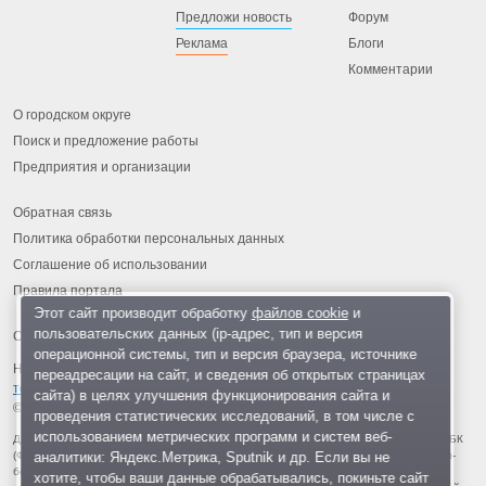
Предложи новость
Форум
Реклама
Блоги
Комментарии
О городском округе
Поиск и предложение работы
Предприятия и организации
Обратная связь
Политика обработки персональных данных
Соглашение об использовании
Правила портала
Этот сайт производит обработку
файлов cookie
и
пользовательских данных (ip-адрес, тип и версия
операционной системы, тип и версия браузера, источнике
На информационном ресурсе применяются
рекомендательные
переадресации на сайт, и сведения об открытых страницах
технологии
.
сайта) в целях улучшения функционирования сайта и
© 2013-2026 «ОИНФО»,
сделано в Одинцово
проведения статистических исследований, в том числе с
использованием метрических программ и систем веб-
Для читателей: В России признаны экстремистскими и запрещены организации ФБК
аналитики: Яндекс.Метрика, Sputnik и др. Если вы не
(Фонд борьбы с коррупцией, признан иноагентом), Штабы Навального, «Национал-
большевистская партия», «Свидетели Иеговы», «Армия воли народа», «Русский
хотите, чтобы ваши данные обрабатывались, покиньте сайт