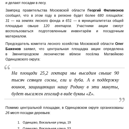
и делают посадки в лесу.
Зампред правительства Московской области
Георгий Филимонов
сообщил, что в этом году в регионе будет более
680 площадок
:
31
— на землях лесного фонда и
651
— в муниципалитетах общей
площадью свыше
120 гектаров
. Участники акции смогут
воспользоваться подготовленным инвентарём и посадочным
материалом.
Председатель комитета лесного хозяйства Московской области
Олег
Баженов
заявил, что центральная площадка акции определена
в Звенигородском лесничестве вблизи посёлка Матвейково
Одинцовского округа:
На площади 25,2 гектара мы высадим свыше 90
тысяч сеянцев сосны, ели и дуба. А в поддержку
воинов, защищающих нашу Родину в эти минуты,
будет высажен геоглиф в виде буквы «Z».
Помимо центральной площадки, в Одинцовском округе организованы
26 мест
посадки деревьев:
Одинцово, Вокзальная улица, 19
Одинцово, Вокзальная улица, 53