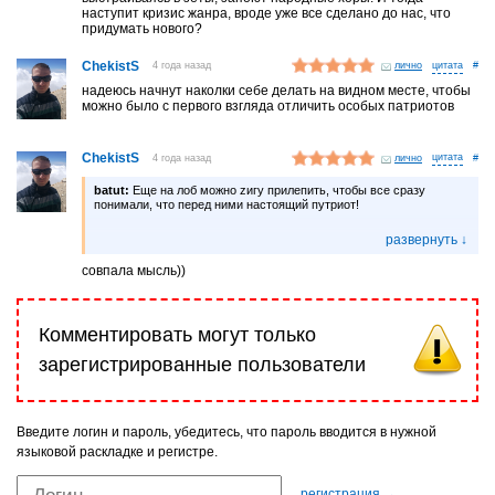
наступит кризис жанра, вроде уже все сделано до нас, что
придумать нового?
ChekistS
4 года назад
лично
#
надеюсь начнут наколки себе делать на видном месте, чтобы
можно было с первого взгляда отличить особых патриотов
ChekistS
4 года назад
лично
#
batut:
Еще на лоб можно zигу прилепить, чтобы все сразу
понимали, что перед ними настоящий путриот!
совпала мысль))
Комментировать могут только
зарегистрированные пользователи
Введите логин и пароль, убедитесь, что пароль вводится в нужной
языковой раскладке и регистре.
регистрация →