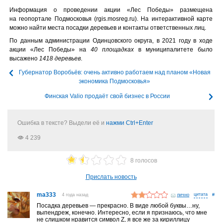
Информация о проведении акции «Лес Победы» размещена
на геопортале Подмосковья (rgis.mosreg.ru). На интерактивной карте
можно найти места посадки деревьев и контакты ответственных лиц.
По данным администрации Одинцовского округа, в 2021 году в ходе
акции «Лес Победы» на
40 площадках
в муниципалитете было
высажено
1418 деревьев
.
Губернатор Воробьёв: очень активно работаем над планом «Новая
экономика Подмосковья»
Финская Valio продаёт свой бизнес в России
Ошибка в тексте? Выдели её и
нажми Ctrl+Enter
4 239
8 голосов
Прислать новость
ma333
4 года назад
лично
#
Посадка деревьев — прекрасно. В виде любой буквы…ну,
выпендреж, конечно. Интересно, если я признаюсь, что мне
не слишком нравится символ Z, я все же за кириллицу