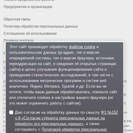
Предприятия и организации
Обратная связь
Политика обработки персональных данных
Соглашение об использовании
Правила портала
Этот сайт производит обработку
файлов cookie
и
пользовательских данных (ip-адрес, тип и версия
операционной системы, тип и версия браузера, источнике
На информационном ресурсе применяются
рекомендательные
переадресации на сайт, и сведения об открытых страницах
технологии
.
сайта) в целях улучшения функционирования сайта и
© 2013-2026 «ОИНФО»,
сделано в Одинцово
проведения статистических исследований, в том числе с
использованием метрических программ и систем веб-
Для читателей: В России признаны экстремистскими и запрещены организации ФБК
аналитики: Яндекс.Метрика, Sputnik и др. Если вы не
(Фонд борьбы с коррупцией, признан иноагентом), Штабы Навального, «Национал-
большевистская партия», «Свидетели Иеговы», «Армия воли народа», «Русский
хотите, чтобы ваши данные обрабатывались, покиньте сайт
общенациональный союз», «Движение против нелегальной иммиграции», «Правый
или отключите cookies в настройках вашего браузера (но
сектор», УНА-УНСО, УПА, «Тризуб им. Степана Бандеры», «Мизантропик дивижн»,
это может ограничить работу с сайтом).
«Меджлис крымскотатарского народа», движение «Артподготовка», движение ЛГБТ,
общероссийская политическая партия «Воля», АУЕ, батальоны «Азов» и «Айдар».
Даю согласие на обработку данных по смыслу
ФЗ №152
Признаны террористическими и запрещены: «Движение Талибан», «Имарат Кавказ»,
«Исламское государство» (ИГ, ИГИЛ), Джебхад-ан-Нусра, «АУМ Синрике», «Братья-
ч.9 «Согласие субъекта персональных данных на
мусульмане», «Аль-Каида в странах исламского Магриба», «Сеть», «Колумбайн». В РФ
обработку его персональных данных»
, а также
признана нежелательной деятельность «Открытой России», издания «Проект Медиа».
соглашаюсь с
Политикой обработки персональных
СМИ-иноагентами признаны: телеканал «Дождь», «Медуза», «Важные истории», «Голос