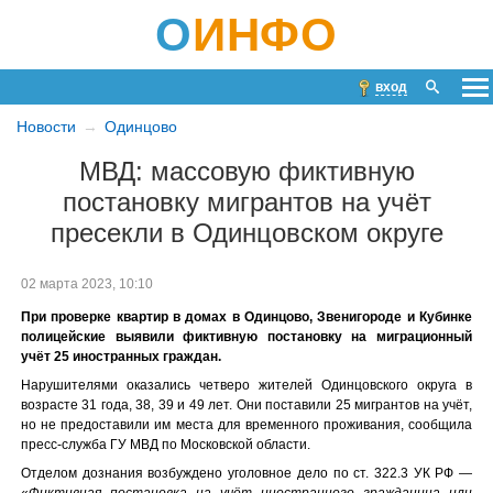
О
ИНФО
вход
Новости
Одинцово
МВД: массовую фиктивную
постановку мигрантов на учёт
пресекли в Одинцовском округе
02 марта 2023, 10:10
При проверке квартир в домах в Одинцово, Звенигороде и Кубинке
полицейские выявили фиктивную постановку на миграционный
учёт 25 иностранных граждан.
Нарушителями оказались четверо жителей Одинцовского округа в
возрасте 31 года, 38, 39 и 49 лет. Они поставили 25 мигрантов на учёт,
но не предоставили им места для временного проживания, сообщила
пресс-служба ГУ МВД по Московской области.
Отделом дознания возбуждено уголовное дело по ст. 322.3 УК РФ —
«
Фиктивная постановка на учёт иностранного гражданина или