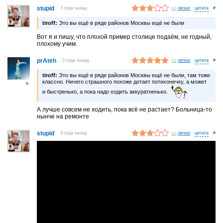
stupid
3 года назад
лично
#
tiroff:
Это вы ещё в ряде районов Москвы ещё не были
Вот я и пишу, что плохой пример столице подаём, не годный,
плохому учим.
prAteh
3 года назад
лично
#
tiroff:
Это вы ещё в ряде районов Москвы ещё не были, там тоже
классно. Ничего страшного похоже дотает потихонечку, а может
и быстренько, а пока надо ходить аккуратненько.
А лучше совсем не ходить, пока всё не растает? Больница-то
нынче на ремонте
stupid
3 года назад
лично
#