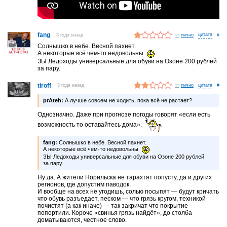
fang
3 года назад
лично
#
Солнышко в небе. Весной пахнет.
А некоторые всё чем-то недовольны
ЗЫ Ледоходы универсальные для обуви на Озоне 200 рублей
за пару.
tiroff
3 года назад
лично
#
prAteh:
А лучше совсем не ходить, пока всё не растает?
Однозначно. Даже при прогнозе погоды говорят «если есть
возможность то оставайтесь дома».
fang:
Солнышко в небе. Весной пахнет.
А некоторые всё чем-то недовольны
ЗЫ Ледоходы универсальные для обуви на Озоне 200 рублей
за пару.
Ну да. А жители Норильска не тарахтят попусту, да и других
регионов, где допустим паводок.
И вообще на всех не угодишь, солью посыпят — будут кричать
что обувь разъедает, песком — что грязь кругом, техникой
почистят (а как иначе) — так закричат что покрытие
попортили. Короче «свинья грязь найдёт», до столба
доматываются, честное слово.