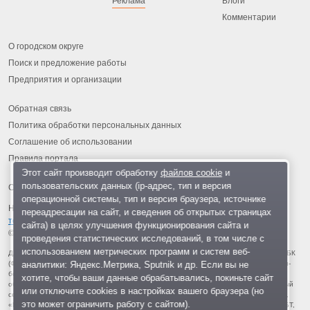
Реклама
Блоги
Комментарии
О городском округе
Поиск и предложение работы
Предприятия и организации
Обратная связь
Политика обработки персональных данных
Соглашение об использовании
Правила портала
Этот сайт производит обработку
файлов cookie
и
пользовательских данных (ip-адрес, тип и версия
операционной системы, тип и версия браузера, источнике
На информационном ресурсе применяются
рекомендательные
переадресации на сайт, и сведения об открытых страницах
технологии
.
сайта) в целях улучшения функционирования сайта и
© 2013-2026 «ОИНФО»,
сделано в Одинцово
проведения статистических исследований, в том числе с
использованием метрических программ и систем веб-
Для читателей: В России признаны экстремистскими и запрещены организации ФБК
аналитики: Яндекс.Метрика, Sputnik и др. Если вы не
(Фонд борьбы с коррупцией, признан иноагентом), Штабы Навального, «Национал-
большевистская партия», «Свидетели Иеговы», «Армия воли народа», «Русский
хотите, чтобы ваши данные обрабатывались, покиньте сайт
общенациональный союз», «Движение против нелегальной иммиграции», «Правый
или отключите cookies в настройках вашего браузера (но
сектор», УНА-УНСО, УПА, «Тризуб им. Степана Бандеры», «Мизантропик дивижн»,
это может ограничить работу с сайтом).
«Меджлис крымскотатарского народа», движение «Артподготовка», движение ЛГБТ,