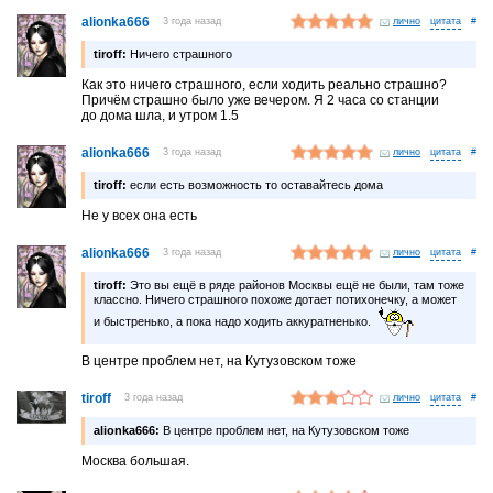
alionka666
3 года назад
лично
#
tiroff:
Ничего страшного
Как это ничего страшного, если ходить реально страшно?
Причём страшно было уже вечером. Я 2 часа со станции
до дома шла, и утром 1.5
alionka666
3 года назад
лично
#
tiroff:
если есть возможность то оставайтесь дома
Не у всех она есть
alionka666
3 года назад
лично
#
tiroff:
Это вы ещё в ряде районов Москвы ещё не были, там тоже
классно. Ничего страшного похоже дотает потихонечку, а может
и быстренько, а пока надо ходить аккуратненько.
В центре проблем нет, на Кутузовском тоже
tiroff
3 года назад
лично
#
alionka666:
В центре проблем нет, на Кутузовском тоже
Москва большая.