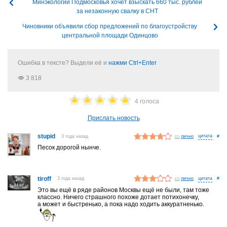
Минэкологии Подмосковья хочет взыскать 660 тыс. рублей
за незаконную свалку в СНТ
Чиновники объявили сбор предложений по благоустройству
центральной площади Одинцово
Ошибка в тексте? Выдели её и
нажми Ctrl+Enter
3 818
4 голоса
Прислать новость
stupid
3 года назад
лично
#
Песок дорогой нынче.
tiroff
3 года назад
лично
#
Это вы ещё в ряде районов Москвы ещё не были, там тоже
классно. Ничего страшного похоже дотает потихонечку,
а может и быстренько, а пока надо ходить аккуратненько.