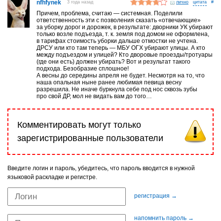
nfhfynek
3 года назад
лично
#
Причем, проблема, считаю — системная. Поделили
ответственность эти с позволения сказать «отвечающие»
за уборку дорог и дорожек, в результате: дворники УК убирают
только возле подъезда, т. к. земля под домом не оформлена,
в тарифах стоимость уборки дальше отмостки не учтена.
ДРСУ или кто там теперь — МБУ ОГХ убирают улицы. А кто
между подъездом и улицей? Кто дворовые проезды/тротуары
(где они есть) должен убирать? Вот и результат такого
подхода. Безобразие сплошное!
А весны до середины апреля не будет. Несмотря на то, что
наша опальная ныне ранее любимая певица весну
разрешила. Не иначе буркнула себе под нос сквозь зубы
про свой ДР, мол не видать вам до того…
Комментировать могут только
зарегистрированные пользователи
Введите логин и пароль, убедитесь, что пароль вводится в нужной
языковой раскладке и регистре.
регистрация →
напомнить пароль →