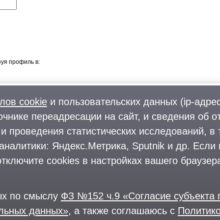
уя профиль в:
лов cookie
и пользовательских данных (ip-адрес
очнике переадресации на сайт, и сведения об о
Фото
О городском округе
и проведения статистических исследований, в 
Форум
Поиск и предложение работы
аналитики: Яндекс.Метрика, Sputnik и др. Если
Блоги
Предприятия и организации
Комментарии
тключите cookies в настройках вашего браузера
На информационном ресурсе применяются
рекомендательные техноло
ции ФБК (Фонд борьбы с коррупцией, признан иноагентом), Штабы Навального, «Национал
ых по смыслу
ФЗ №152 ч.9 «Согласие субъекта
ации», «Правый сектор», УНА-УНСО, УПА, «Тризуб им. Степана Бандеры», «Мизантропик 
оны «Азов» и «Айдар». Признаны террористическими и запрещены: «Движение Талибан», «
альных данных»
, а также соглашаюсь с
Политико
Магриба», «Сеть», «Колумбайн». В РФ признана нежелательной деятельность «Открытой Р
, The Insider, «Медиазона», ОВД-инфо. Иноагентами признаны общество/центр «Мемориа