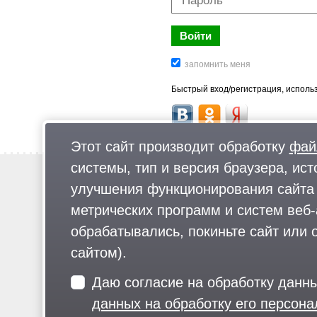
Быстрый вход/регистрация, использ
Этот сайт производит обработку
фай
системы, тип и версия браузера, ист
Новости
улучшения функционирования сайта 
Предложи новость
метрических программ и систем веб-
Реклама
обрабатывались, покиньте сайт или о
сайтом).
Для читателей: В России признаны экстремистскими и запрещены организа
Даю согласие на обработку данн
«Русский общенациональный союз», «Движение против нелегальной иммигр
движение ЛГБТ, общероссийская политическая партия «Воля», АУЕ, баталь
данных на обработку его персон
«АУМ Синрике», «Братья-мусульмане», «Аль-Каида в странах исламского 
«Дождь», «Медуза», «Важные истории», «Голос Америки», радио «Свобода»