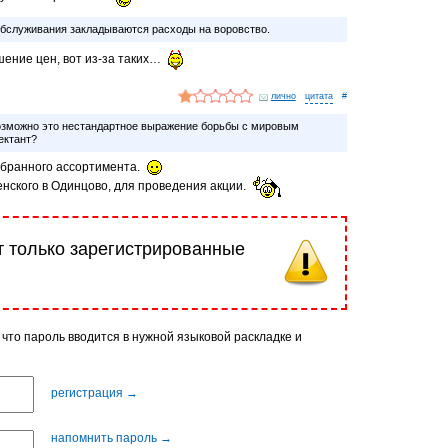
бслуживания закладываются расходы на воровство.
ение цен, вот из-за таких…
лично
#
озможно это нестандартное выражение борьбы с мировым
ектант?
абранного ассортимента.
нского в Одинцово, для проведения акции.
т только зарегистрированные
 что пароль вводится в нужной языковой раскладке и
регистрация →
напомнить пароль →