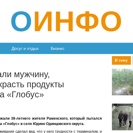
О
ИНФО
Досуг и отдых
Бизнес
В тему
ли мужчину,
красть продукты
та «Глобус»
жали 38-летнего жителя Раменского, который пытался
а «Глобус» в селе Юдино Одинцовского округа.
живания сделал вид, что у него трудности с терминалом, и