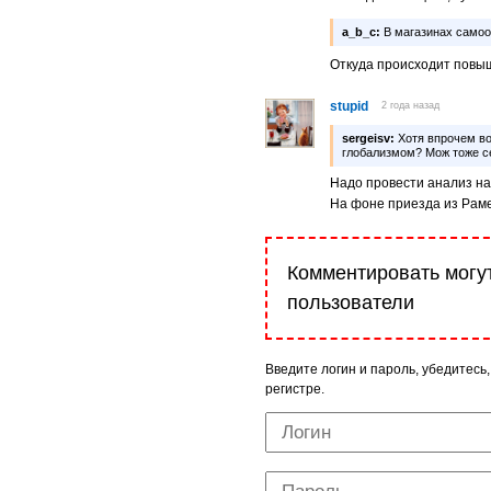
a_b_c:
В магазинах самоо
Откуда происходит повыш
stupid
2 года назад
sergeisv:
Хотя впрочем в
глобализмом? Мож тоже с
Надо провести анализ н
На фоне приезда из Раме
Комментировать могу
пользователи
Введите логин и пароль, убедитесь,
регистре.