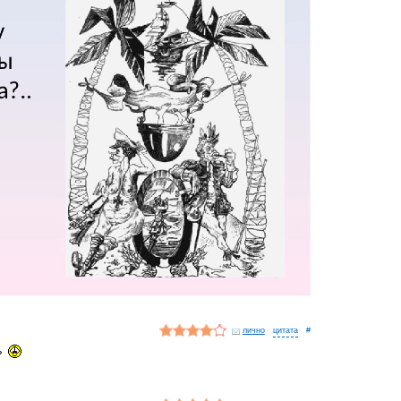
лично
#
ь