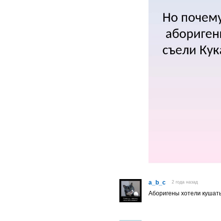
a_b_c
2 года назад
Аборигены хотели кушат