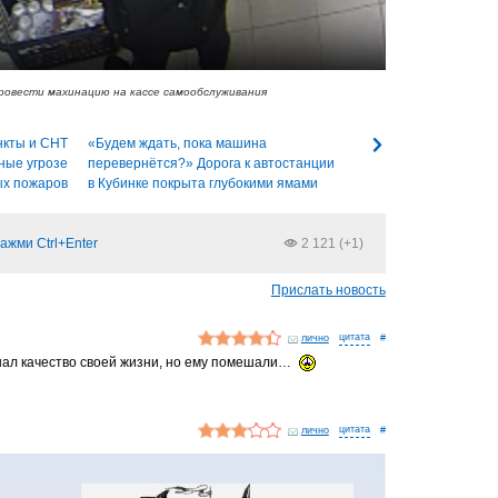
ровести махинацию на кассе самообслуживания
нкты и СНТ
«Будем ждать, пока машина
ные угрозе
перевернётся?» Дорога к автостанции
ых пожаров
в Кубинке покрыта глубокими ямами
ажми Ctrl+Enter
2 121 (+1)
Прислать новость
лично
#
шал качество своей жизни, но ему помешали…
лично
#