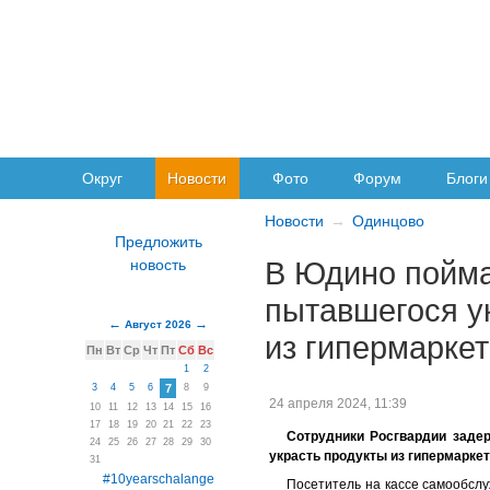
Округ
Новости
Фото
Форум
Блоги
Новости
Одинцово
В Юдино пойма
пытавшегося у
Август 2026
из гипермарке
Пн
Вт
Ср
Чт
Пт
Сб
Вс
1
2
3
4
5
6
7
8
9
24 апреля 2024, 11:39
10
11
12
13
14
15
16
17
18
19
20
21
22
23
Сотрудники Росгвардии задер
24
25
26
27
28
29
30
украсть продукты из гипермаркет
31
#10yearschalange
Посетитель на кассе самообслу