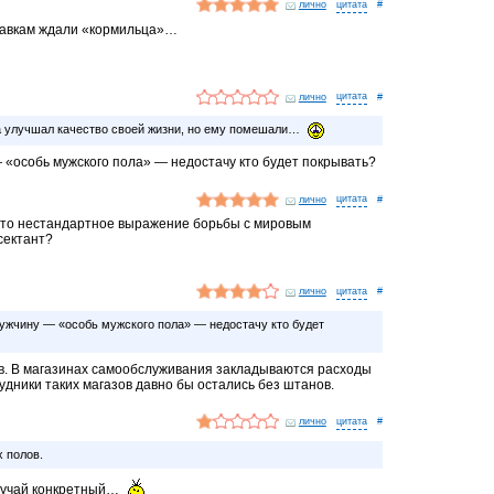
лично
#
лавкам ждали «кормильца»…
лично
#
 улучшал качество своей жизни, но ему помешали…
 «особь мужского пола» — недостачу кто будет покрывать?
лично
#
это нестандартное выражение борьбы с мировым
сектант?
лично
#
ужчину — «особь мужского пола» — недостачу кто будет
в. В магазинах самообслуживания закладываются расходы
удники таких магазов давно бы остались без штанов.
лично
#
х полов.
случай конкретный…