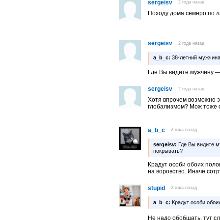
sergeisv
2 года назад
Походу дома семеро по 
sergeisv
2 года назад
a_b_c:
38-летний мужчина
Где Вы видите мужчину —
sergeisv
2 года назад
Хотя впрочем возможно 
глобализмом? Мож тоже 
a_b_c
2 года назад
sergeisv:
Где Вы видите м
покрывать?
Крадут особи обоих поло
на воровство. Иначе сотр
stupid
2 года назад
a_b_c:
Крадут особи обои
Не надо обобщать, тут 