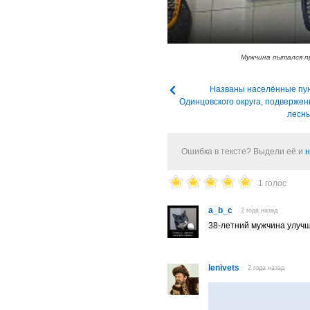
Мужчина пытался п
Названы населённые пу
Одинцовского округа, подвержен
лесн
Ошибка в тексте? Выдели её и
н
1 голос
a_b_c
2 года назад
38-летний мужчина улуч
lenivets
2 года назад