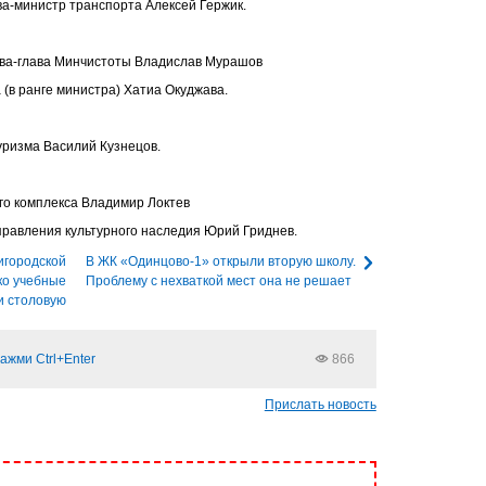
ва-министр транспорта Алексей Гержик.
тва-глава Минчистоты Владислав Мурашов
 (в ранге министра) Хатиа Окуджава.
уризма Василий Кузнецов.
го комплекса Владимир Локтев
управления культурного наследия Юрий Гриднев.
нигородской
В ЖК «Одинцово-1» открыли вторую школу.
ко учебные
Проблему с нехваткой мест она не решает
и столовую
ажми Ctrl+Enter
866
Прислать новость