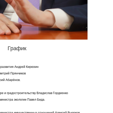
График
 развития Андрей Кирюхин
митрий Прянчиков
трий Абарёнов.
уре и градостроительству Владислав Гордиенко
министра экологии Павел Бида.
 министра имущественных отношений Алексей Вьюрков.