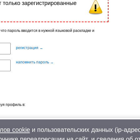
т только зарегистрированные
 что пароль вводится в нужной языковой раскладке и
регистрация →
напомнить пароль →
уя профиль в:
лов cookie
и пользовательских данных (ip-адрес
очнике переадресации на сайт, и сведения об о