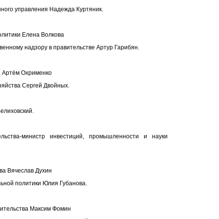
нного управления Надежда Куртяник.
олитики Елена Волкова
венному надзору в правительстве Артур Гарибян.
я Артём Охрименко
зяйства Сергей Двойных.
елиховский.
ьства-министр инвестиций, промышленности и науки
ва Вячеслав Духин
ьной политики Юлия Губанова.
вительства Максим Фомин