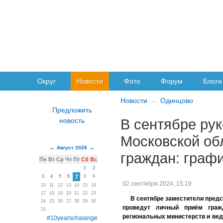
Округ
Новости
Фото
Форум
Блоги
Новости
Одинцово
В сентябре ру
Московской об
Август 2026
граждан: граф
Пн
Вт
Ср
Чт
Пт
Сб
Вс
1
2
3
4
5
6
7
8
9
02 сентября 2024, 15:19
10
11
12
13
14
15
16
17
18
19
20
21
22
23
В сентябре заместители пред
24
25
26
27
28
29
30
проведут личный приём граж
31
региональных министерств и вед
#10yearschalange