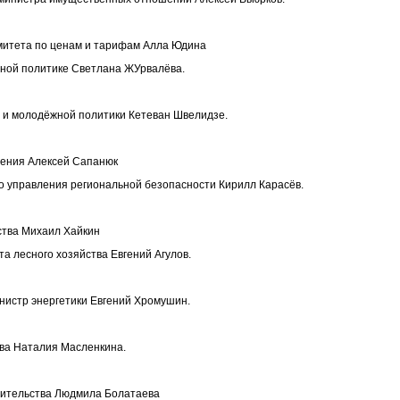
омитета по ценам и тарифам Алла Юдина
тной политике Светлана ЖУрвалёва.
 и молодёжной политики Кетеван Швелидзе.
нения Алексей Сапанюк
го управления региональной безопасности Кирилл Карасёв.
ства Михаил Хайкин
а лесного хозяйства Евгений Агулов.
инистр энергетики Евгений Хромушин.
ва Наталия Масленкина.
вительства Людмила Болатаева