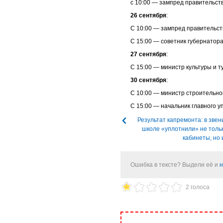
с 10:00 — зампред правительст
26 сентября
:
С 10:00 — зампред правительс
С 15:00 — советник губернатора
27 сентября
:
С 15:00 — министр культуры и т
30 сентября
:
С 10:00 — министр строительно
С 15:00 — начальник главного 
Результат капремонта: в зве
школе «уплотнили» не толь
кабинеты, но 
Ошибка в тексте? Выдели её и
н
2 голоса