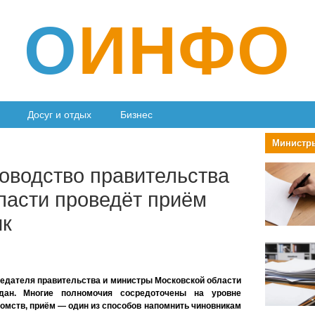
О
ИНФО
Досуг и отдых
Бизнес
ководство правительства
ласти проведёт приём
ик
седателя правительства и министры Московской области
дан. Многие полномочия сосредоточены на уровне
омств, приём — один из способов напомнить чиновникам