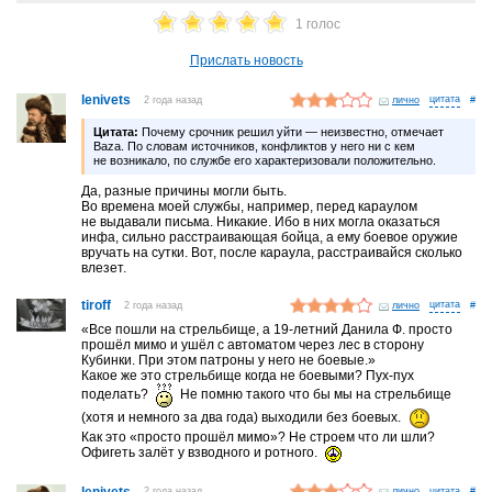
1 голос
Прислать новость
lenivets
2 года назад
лично
#
Цитата:
Почему срочник решил уйти — неизвестно, отмечает
Baza. По словам источников, конфликтов у него ни с кем
не возникало, по службе его характеризовали положительно.
Да, разные причины могли быть.
Во времена моей службы, например, перед караулом
не выдавали письма. Никакие. Ибо в них могла оказаться
инфа, сильно расстраивающая бойца, а ему боевое оружие
вручать на сутки. Вот, после караула, расстраивайся сколько
влезет.
tiroff
2 года назад
лично
#
«Все пошли на стрельбище, а 19-летний Данила Ф. просто
прошёл мимо и ушёл с автоматом через лес в сторону
Кубинки. При этом патроны у него не боевые.»
Какое же это стрельбище когда не боевыми? Пух-пух
поделать?
Не помню такого что бы мы на стрельбище
(хотя и немного за два года) выходили без боевых.
Как это «просто прошёл мимо»? Не строем что ли шли?
Офигеть залёт у взводного и ротного.
lenivets
2 года назад
лично
#