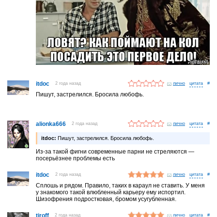
itdoc
2 года назад
лично
#
Пишут, застрелился. Бросила любофь.
alionka666
2 года назад
лично
#
itdoc:
Пишут, застрелился. Бросила любофь.
Из-за такой фигни современные парни не стреляются —
посерьёзнее проблемы есть
itdoc
2 года назад
лично
#
Сплошь и рядом. Правило, таких в караул не ставить. У меня
у знакомого такой влюбленный карьеру ему испортил.
Шизофрения подростковая, бромом усугубленная.
tiroff
2 года назад
лично
#