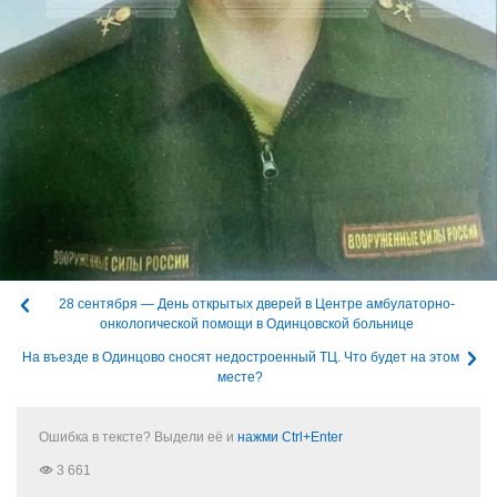
28 сентября — День открытых дверей в Центре амбулаторно-
онкологической помощи в Одинцовской больнице
На въезде в Одинцово сносят недостроенный ТЦ. Что будет на этом
месте?
Ошибка в тексте? Выдели её и
нажми Ctrl+Enter
3 661