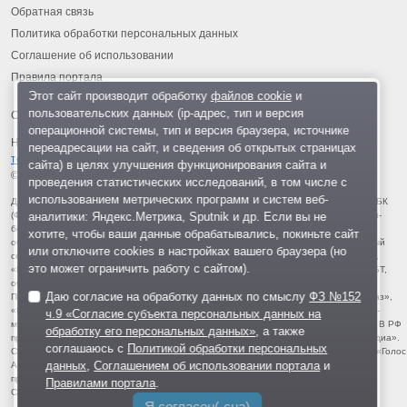
Обратная связь
Политика обработки персональных данных
Соглашение об использовании
Правила портала
Этот сайт производит обработку
файлов cookie
и
пользовательских данных (ip-адрес, тип и версия
операционной системы, тип и версия браузера, источнике
На информационном ресурсе применяются
рекомендательные
переадресации на сайт, и сведения об открытых страницах
технологии
.
сайта) в целях улучшения функционирования сайта и
© 2013-2026 «ОИНФО»,
сделано в Одинцово
проведения статистических исследований, в том числе с
использованием метрических программ и систем веб-
Для читателей: В России признаны экстремистскими и запрещены организации ФБК
аналитики: Яндекс.Метрика, Sputnik и др. Если вы не
(Фонд борьбы с коррупцией, признан иноагентом), Штабы Навального, «Национал-
большевистская партия», «Свидетели Иеговы», «Армия воли народа», «Русский
хотите, чтобы ваши данные обрабатывались, покиньте сайт
общенациональный союз», «Движение против нелегальной иммиграции», «Правый
или отключите cookies в настройках вашего браузера (но
сектор», УНА-УНСО, УПА, «Тризуб им. Степана Бандеры», «Мизантропик дивижн»,
это может ограничить работу с сайтом).
«Меджлис крымскотатарского народа», движение «Артподготовка», движение ЛГБТ,
общероссийская политическая партия «Воля», АУЕ, батальоны «Азов» и «Айдар».
Даю согласие на обработку данных по смыслу
ФЗ №152
Признаны террористическими и запрещены: «Движение Талибан», «Имарат Кавказ»,
«Исламское государство» (ИГ, ИГИЛ), Джебхад-ан-Нусра, «АУМ Синрике», «Братья-
ч.9 «Согласие субъекта персональных данных на
мусульмане», «Аль-Каида в странах исламского Магриба», «Сеть», «Колумбайн». В РФ
обработку его персональных данных»
, а также
признана нежелательной деятельность «Открытой России», издания «Проект Медиа».
соглашаюсь с
Политикой обработки персональных
СМИ-иноагентами признаны: телеканал «Дождь», «Медуза», «Важные истории», «Голос
данных
,
Соглашением об использовании портала
и
Америки», радио «Свобода», The Insider, «Медиазона», ОВД-инфо. Иноагентами
признаны общество/центр «Мемориал», «Аналитический Центр Юрия Левады»,
Правилами портала
.
Сахаровский центр. Instagram и Facebook (Metа) запрещены в РФ за экстремизм.
Я согласен(-сна)