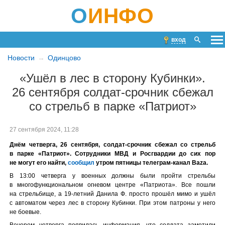
О
ИНФО
вход
Новости
Одинцово
«Ушёл в лес в сторону Кубинки».
26 сентября солдат-срочник сбежал
со стрельб в парке «Патриот»
27 сентября 2024, 11:28
Днём четверга, 26 сентября, солдат-срочник сбежал со стрельб
в парке «Патриот». Сотрудники МВД и Росгвардии до сих пор
не могут его найти,
сообщил
утром пятницы телеграм-канал Baza.
В 13:00 четверга у военных должны были пройти стрельбы
в многофункциональном огневом центре «Патриота». Все пошли
на стрельбище, а 19-летний Данила Ф. просто прошёл мимо и ушёл
с автоматом через лес в сторону Кубинки. При этом патроны у него
не боевые.
Вечером четверга появилась информация, что солдата заметили