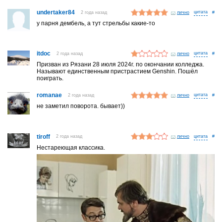
undertaker84
2 года назад
лично
#
у парня дембель, а тут стрельбы какие-то
itdoc
2 года назад
лично
#
Призван из Рязани 28 июля 2024г. по окончании колледжа.
Называют единственным пристрастием Genshin. Пошёл
поиграть.
romanae
2 года назад
лично
#
не заметил поворота. бывает))
tiroff
2 года назад
лично
#
Нестареющая классика.