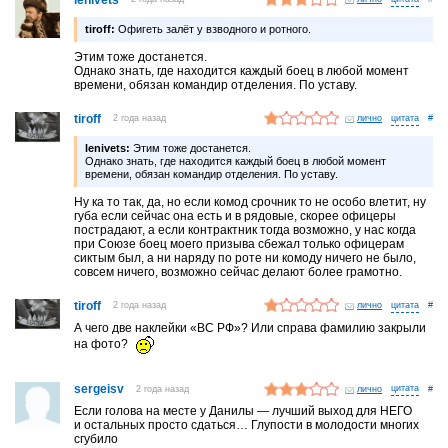
tiroff:
Офигеть залёт у взводного и ротного.
Этим тоже достанется.
Однако знать, где находится каждый боец в любой момент
времени, обязан командир отделения. По уставу.
tiroff
2 года назад
лично
#
lenivets:
Этим тоже достанется.
Однако знать, где находится каждый боец в любой момент
времени, обязан командир отделения. По уставу.
Ну ка то так, да, но если комод срочник то не особо влетит, ну
губа если сейчас она есть и в рядовые, скорее офицеры
пострадают, а если контрактник тогда возможно, у нас когда
при Союзе боец моего призыва сбежал только офицерам
сиктым был, а ни наряду по роте ни комоду ничего не было,
совсем ничего, возможно сейчас делают более грамотно.
tiroff
2 года назад
лично
#
А чего две наклейки «ВС РФ»? Или справа фамилию закрыли
на фото?
sergeisv
2 года назад
лично
#
Если голова на месте у Данилы — лучший выход для НЕГО
и остальных просто сдаться… Глупости в молодости многих
сгубило