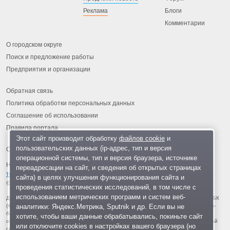
Реклама
Блоги
Комментарии
О городском округе
Поиск и предложение работы
Предприятия и организации
Обратная связь
Политика обработки персональных данных
Соглашение об использовании
Правила портала
Этот сайт производит обработку
файлов cookie
и
пользовательских данных (ip-адрес, тип и версия
операционной системы, тип и версия браузера, источнике
На информационном ресурсе применяются
рекомендательные
переадресации на сайт, и сведения об открытых страницах
технологии
.
сайта) в целях улучшения функционирования сайта и
© 2013-2026 «ОИНФО»,
сделано в Одинцово
проведения статистических исследований, в том числе с
использованием метрических программ и систем веб-
Для читателей: В России признаны экстремистскими и запрещены организации ФБК
аналитики: Яндекс.Метрика, Sputnik и др. Если вы не
(Фонд борьбы с коррупцией, признан иноагентом), Штабы Навального, «Национал-
большевистская партия», «Свидетели Иеговы», «Армия воли народа», «Русский
хотите, чтобы ваши данные обрабатывались, покиньте сайт
общенациональный союз», «Движение против нелегальной иммиграции», «Правый
или отключите cookies в настройках вашего браузера (но
сектор», УНА-УНСО, УПА, «Тризуб им. Степана Бандеры», «Мизантропик дивижн»,