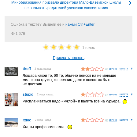
Минобразования призвало директора Мало-Вязёмской школы
не вызывать родителей учеников «повестками»
Ошибка в тексте? Выдели её и
нажми Ctrl+Enter
1 676
1 голос
Прислать новость
tiroff
2 года назад
лично
#
Лошара какой то, 60 тр, обычно пенсов на не меньше
миллиона крутят, копеечник, даже в новостях быть
не достоин.
stupid
2 года назад
лично
#
Расплачиваться надо «куклой» и валить всё на курьера.
itdoc
2 года назад
лично
#
Хм, ты профессионалка.