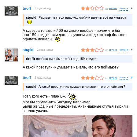
tiroff
2 года назад
лично
#
stupid:
Расплачиваться надо «куклой» и валить всё на курьера.
А курьера то взяли? 60 на двоих вообще ниочём что бы
под 159-ю идти, там даже в лучшем исходе штраф больше,
офигеть лошары.
stupid
2 года назад
лично
#
tiroff:
вообще ниочём что бы под 159-ю идти
А какой преступник думает в начале, что его поймают?
tiroff
2 года назад
лично
#
stupid:
А какой преступник думает в начале, что его поймают?
Тот у кого есть «план Б».
Мог бы соблазнить Бабушку, например.
Были же удачные прецеденты. Антикварные стулья тырили
вполне удачно.