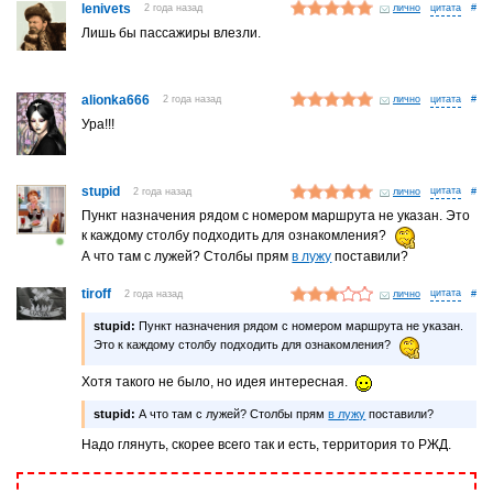
lenivets
2 года назад
лично
#
Лишь бы пассажиры влезли.
alionka666
2 года назад
лично
#
Ура!!!
stupid
2 года назад
лично
#
Пункт назначения рядом с номером маршрута не указан. Это
к каждому столбу подходить для ознакомления?
А что там с лужей? Столбы прям
в лужу
поставили?
tiroff
2 года назад
лично
#
stupid:
Пункт назначения рядом с номером маршрута не указан.
Это к каждому столбу подходить для ознакомления?
Хотя такого не было, но идея интересная.
stupid:
А что там с лужей? Столбы прям
в лужу
поставили?
Надо глянуть, скорее всего так и есть, территория то РЖД.