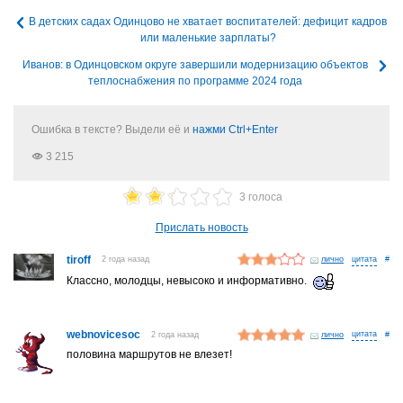
В детских садах Одинцово не хватает воспитателей: дефицит кадров
или маленькие зарплаты?
Иванов: в Одинцовском округе завершили модернизацию объектов
теплоснабжения по программе 2024 года
Ошибка в тексте? Выдели её и
нажми Ctrl+Enter
3 215
3 голоса
Прислать новость
tiroff
2 года назад
лично
#
Классно, молодцы, невысоко и информативно.
webnovicesoc
2 года назад
лично
#
половина маршрутов не влезет!