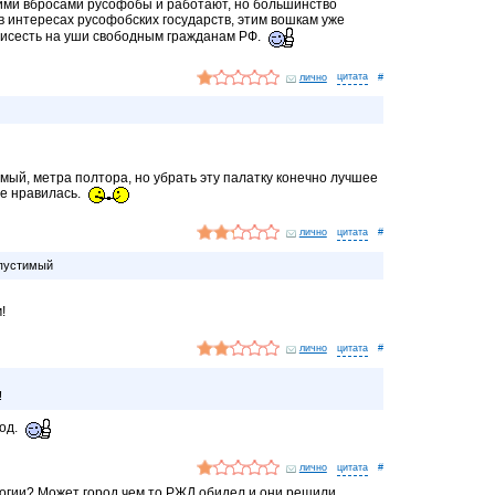
ими вбросами русофобы и работают, но большинство
 в интересах русофобских государств, этим вошкам уже
рисесть на уши свободным гражданам РФ.
лично
#
мый, метра полтора, но убрать эту палатку конечно лучшее
е нравилась.
лично
#
опустимый
!
лично
#
!
од.
лично
#
логии? Может город чем то РЖД обидел и они решили