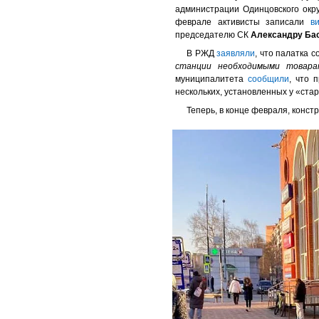
администрации Одинцовского окру
феврале активисты записали
в
председателю СК
Александру Ба
В РЖД
заявляли
, что палатка 
станции необходимыми товара
муниципалитета
сообщили
, что 
нескольких, установленных у «ста
Теперь, в конце февраля, конст