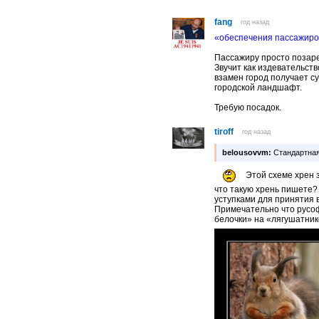
fang
год назад
«обеспечения пассажиро
Пассажиру просто позар
Звучит как издевательств
взамен город получает с
городской ландшафт.
Требую посадок.
tiroff
год назад
belousovvm:
Стандартная
Этой схеме хрен з
что такую хрень пишете?
уступками для принятия
Примечательно что русоф
белочки» на «лягушатнико