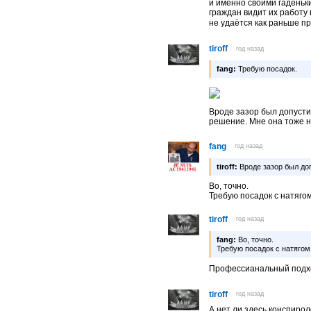
и именно своими гаденьк
граждан видит их работу
не удаётся как раньше п
tiroff
год назад
fang:
Требую посадок.
Вроде зазор был допусти
решение. Мне она тоже н
fang
год назад
tiroff:
Вроде зазор был д
Во, точно.
Требую посадок с натягом
tiroff
год назад
fang:
Во, точно.
Требую посадок с натягом
Профессианальный подх
tiroff
год назад
А нет ли здесь конспиро