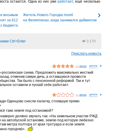
моста остаются. Одна из них уже
работает
, ещё несколько
 и восьмым
Житель Нового Городка погиб
оят за 612
на Филиппинах, когда занимался дайвингом
из бюджета
ажми Ctrl+Enter
3 170
Прислать новость
лично
#
-россиянская схема. Предложить максимально жесткий
 назад, отменив самую дичь, а оставшуюся провести
бщества. Так было с пенсионной реформой. Так и тут.
альное оставили и пускай себе работает.
лично
#
ади Одинцово снесли палатку, стоявшую прямо
»
всё таки земля под остановкой?
 наверно должно звучать так: «На земельном участке РЖД
ю на автобусной остановке, землю под которую любезно
там метра полтора от края тротуара и если земля
вана городом)».