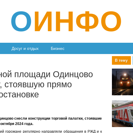
О
ИНФО
Досуг и отдых
Бизнес
В тему
ной площади Одинцово
у, стоявшую прямо
остановке
инцово снесли конструкции торговой палатки, стоявшие
 октября 2024 года.
ций горожане регулярно направляли обращения в РЖД и к