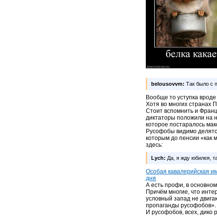
belousovvm:
Так было с 
Вообще то уступка вроде 
Хотя во многих странах 
Стоит вспомнить и Франц
диктаторы положили на н
которое постаралось ма
Русофобы видимо делятся
которым до пенсии «как 
здесь:
Lych:
Да, я жду юбилея, т
Особая кавалерийская им
дня
А есть профи, в основно
Причём многие, что интер
условный запад не двига
пропаганды русофобов».
И русофобов, всех, дико