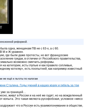
пенсионной реформой.
была одна, женщинам ПВ не с 63-х, а с 60.
ПВ М и Ж уравнен.
ию, где были даже протесты, но вот французские
аселение гуидак, в отличии от Российского правительства,
ксимально возможно смягчить реформы.
 на категории, есть глупые и как правило сопливые,
медному котелку», есть поопытней, как например известный
ам же ещё и льготы по налогам
ени Сталина. Годы учений в наших краях и гибель за три
м уже за границей…
есно, живут в России и на неё же гадят, но на вожделенный
ют копыта. Это такая мелкота русофобская, условное «мясо
 раздражает что в России есть взаимопонимание в обществе,