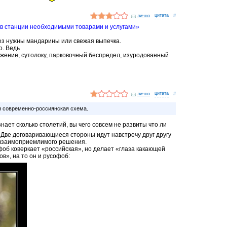
лично
#
в станции необходимыми товарами и услугами»
ез нужны мандарины или свежая выпечка.
о. Ведь
ужение, сутолоку, парковочный беспредел, изуродованный
лично
#
 современно-россиянская схема.
нает сколько столетий, вы чего совсем не развиты что ли
 Две договаривающиеся стороны идут навстречу друг другу
 взаимоприемлимого решения.
об коверкает «российская», но делает «глаза какающей
в», на то он и русофоб: