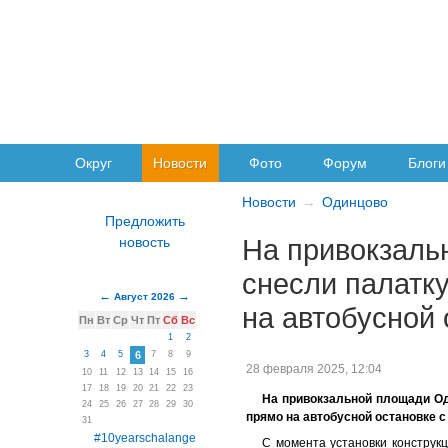
Округ
Новости
Фото
Форум
Блоги
Новости
Одинцово
На привокзаль
снесли палатк
Август 2026
на автобусной 
Пн
Вт
Ср
Чт
Пт
Сб
Вс
1
2
3
4
5
6
7
8
9
28 февраля 2025, 12:04
10
11
12
13
14
15
16
17
18
19
20
21
22
23
На привокзальной площади Од
24
25
26
27
28
29
30
прямо на автобусной остановке с
31
#10yearschalange
С момента установки конструк