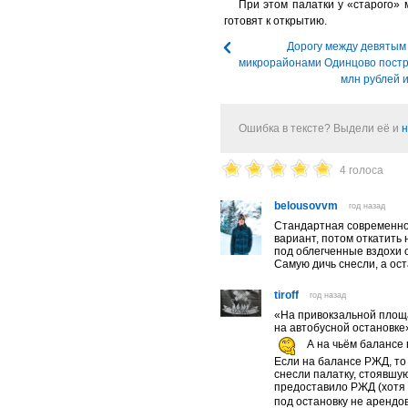
При этом палатки у «старого» 
готовят к открытию.
Дорогу между девятым
микрорайонами Одинцово постр
млн рублей 
Ошибка в тексте? Выдели её и
н
4 голоса
belousovvm
год назад
Стандартная современно
вариант, потом откатить
под облегченные вздохи о
Самую дичь снесли, а ост
tiroff
год назад
«На привокзальной площ
на автобусной остановке
А на чьём балансе 
Если на балансе РЖД, то
снесли палатку, стоявшу
предоставило РЖД (хотя 
под остановку не арендо