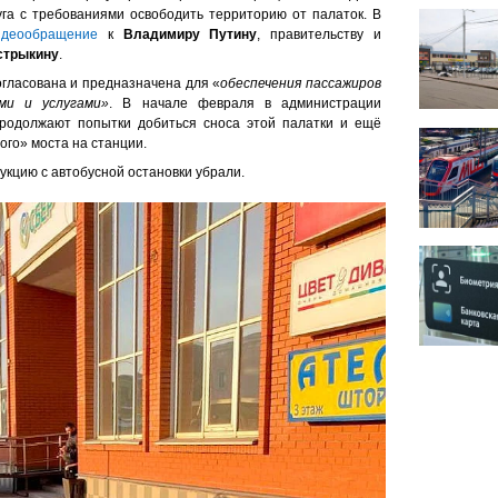
га с требованиями освободить территорию от палаток. В
идеообращение
к
Владимиру Путину
, правительству и
стрыкину
.
согласована и предназначена для «
обеспечения пассажиров
ми и услугами»
. В начале февраля в администрации
продолжают попытки добиться сноса этой палатки и ещё
рого» моста на станции.
рукцию с автобусной остановки убрали.