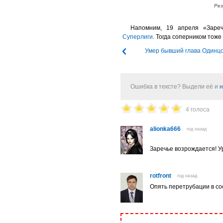
Рез
Напомним, 19 апреля «Заре
Суперлиги
. Тогда соперником тож
Умер бывший глава Одинц
Ошибка в тексте? Выдели её и
н
4 голоса
alionka666
год назад
Заречье возрождается! Ур
rotfront
год назад
Опять перетрубации в со