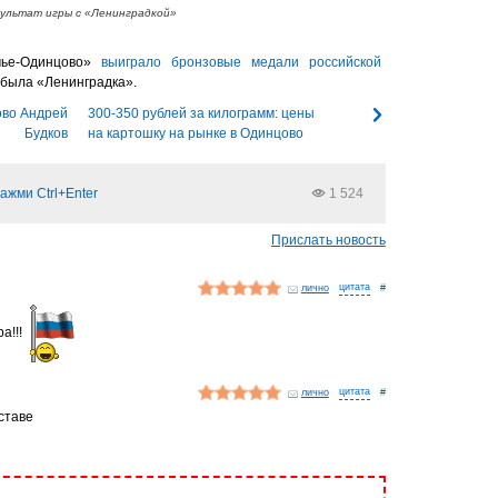
ультат игры с «Ленинградкой»
чье-Одинцово»
выиграло бронзовые медали российской
е была «Ленинградка».
ово Андрей
300-350 рублей за килограмм: цены
Будков
на картошку на рынке в Одинцово
ажми Ctrl+Enter
1 524
Прислать новость
лично
#
а!!!
лично
#
ставе