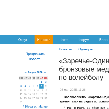
Округ
Новости
Фото
Форум
Блоги
Новости
Одинцово
«Заречье-Один
бронзовые мед
Август 2026
по волейболу
Пн
Вт
Ср
Чт
Пт
Сб
Вс
1
2
3
4
5
6
7
8
9
05 мая 2025, 11:26
10
11
12
13
14
15
16
17
18
19
20
21
22
23
Волейболистки «Заречья-Оди
24
25
26
27
28
29
30
третья такая награда в истории 
31
#10yearschalange
4 мая в матче за «бронзу» о