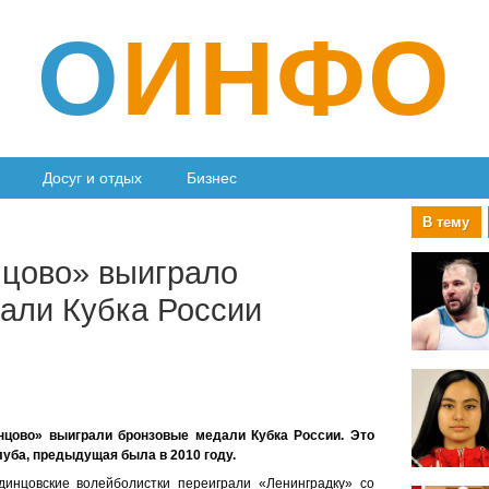
О
ИНФО
Досуг и отдых
Бизнес
В тему
цово» выиграло
али Кубка России
нцово» выиграли бронзовые медали Кубка России. Это
клуба, предыдущая была в 2010 году.
динцовские волейболистки переиграли «Ленинградку» со