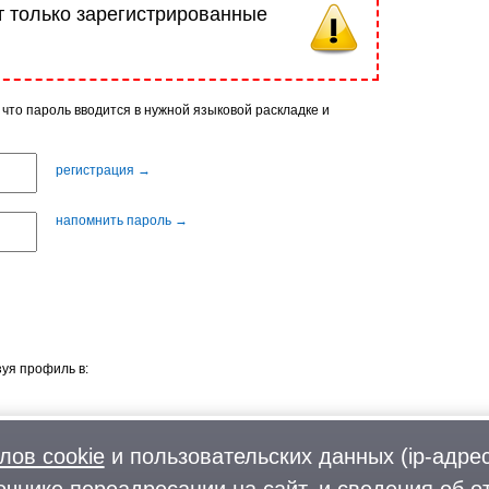
т только зарегистрированные
 что пароль вводится в нужной языковой раскладке и
регистрация →
напомнить пароль →
уя профиль в:
лов cookie
и пользовательских данных (ip-адрес
очнике переадресации на сайт, и сведения об о