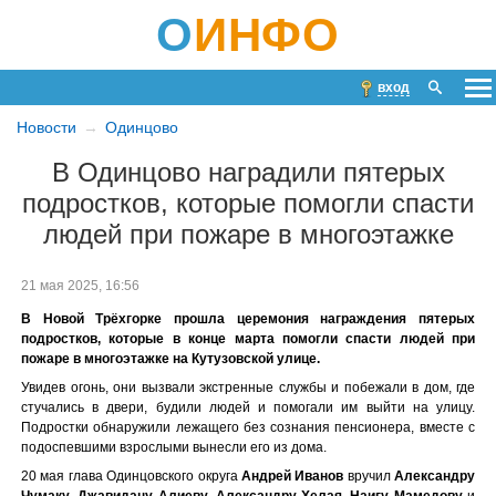
О
ИНФО
вход
Новости
Одинцово
В Одинцово наградили пятерых
подростков, которые помогли спасти
людей при пожаре в многоэтажке
21 мая 2025, 16:56
В Новой Трёхгорке прошла церемония награждения пятерых
подростков, которые в конце марта помогли спасти людей при
пожаре в многоэтажке на Кутузовской улице.
Увидев огонь, они вызвали экстренные службы и побежали в дом, где
стучались в двери, будили людей и помогали им выйти на улицу.
Подростки обнаружили лежащего без сознания пенсионера, вместе с
подоспевшими взрослыми вынесли его из дома.
20 мая глава Одинцовского округа
Андрей Иванов
вручил
Александру
Чумаку
,
Джавидану Алиеву
,
Александру Хелая
,
Наигу Мамедову
и