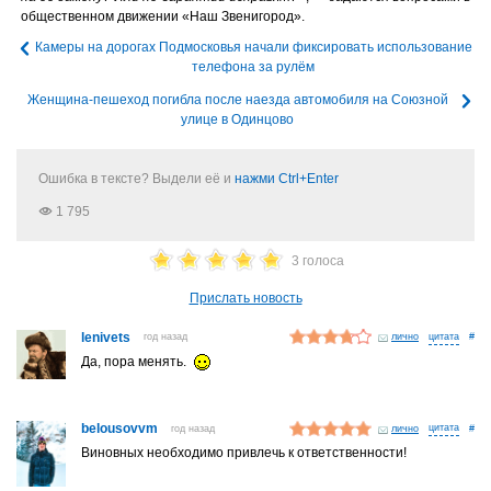
общественном движении «Наш Звенигород».
Камеры на дорогах Подмосковья начали фиксировать использование
телефона за рулём
Женщина-пешеход погибла после наезда автомобиля на Союзной
улице в Одинцово
Ошибка в тексте? Выдели её и
нажми Ctrl+Enter
1 795
3 голоса
Прислать новость
lenivets
год назад
лично
#
Да, пора менять.
belousovvm
год назад
лично
#
Виновных необходимо привлечь к ответственности!