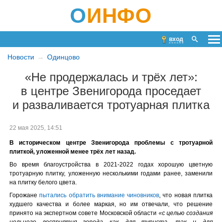
О
ИНФО
вход
Новости
Одинцово
«Не продержалась и трёх лет»:
в центре Звенигорода проседает
и разваливается тротуарная плитка
22 мая 2025, 14:51
В историческом центре Звенигорода проблемы с тротуарной
плиткой, уложенной менее трёх лет назад.
Во время благоустройства в 2021-2022 годах хорошую цветную
тротуарную плитку, уложенную несколькими годами ранее, заменили
на плитку белого цвета.
Горожане
пытались обратить внимание чиновников
, что новая плитка
худшего качества и более маркая, но им отвечали, что решение
принято на экспертном совете Московской области
«с целью создания
цельного восприятия города как для туриста, так и для