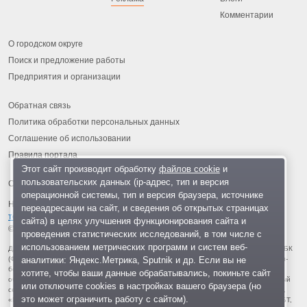
Комментарии
О городском округе
Поиск и предложение работы
Предприятия и организации
Обратная связь
Политика обработки персональных данных
Соглашение об использовании
Правила портала
Этот сайт производит обработку
файлов cookie
и
пользовательских данных (ip-адрес, тип и версия
операционной системы, тип и версия браузера, источнике
На информационном ресурсе применяются
рекомендательные
переадресации на сайт, и сведения об открытых страницах
технологии
.
сайта) в целях улучшения функционирования сайта и
© 2013-2026 «ОИНФО»,
сделано в Одинцово
проведения статистических исследований, в том числе с
использованием метрических программ и систем веб-
Для читателей: В России признаны экстремистскими и запрещены организации ФБК
аналитики: Яндекс.Метрика, Sputnik и др. Если вы не
(Фонд борьбы с коррупцией, признан иноагентом), Штабы Навального, «Национал-
большевистская партия», «Свидетели Иеговы», «Армия воли народа», «Русский
хотите, чтобы ваши данные обрабатывались, покиньте сайт
общенациональный союз», «Движение против нелегальной иммиграции», «Правый
или отключите cookies в настройках вашего браузера (но
сектор», УНА-УНСО, УПА, «Тризуб им. Степана Бандеры», «Мизантропик дивижн»,
это может ограничить работу с сайтом).
«Меджлис крымскотатарского народа», движение «Артподготовка», движение ЛГБТ,