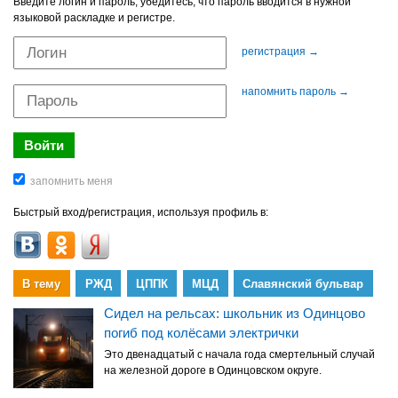
Введите логин и пароль, убедитесь, что пароль вводится в нужной
языковой раскладке и регистре.
регистрация →
напомнить пароль →
Быстрый вход/регистрация, используя профиль в:
В тему
РЖД
ЦППК
МЦД
Славянский бульвар
Сидел на рельсах: школьник из Одинцово
погиб под колёсами электрички
Это двенадцатый с начала года смертельный случай
на железной дороге в Одинцовском округе.