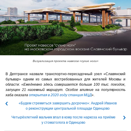
Визуализация проекта навесов «сухие ноги»
В Дептрансе назвали транспортно-пересадочный узел «Славянский
бульвар» одним из самых востребованных для жителей Москвы и
области:
«Ежедневно здесь совершается больше 100 тыс. поездок,
запущен 21 наземный маршрут. Особое влияние на популярность
хаба оказала
открытая в 2020 году станция МЦД
»
.
«Будем стремиться завершить досрочно»: Андрей Иванов
о реконструкции центральной площади Одинцово
Четырёхлетний мальчик впал в кому после наркоза на приёме
у стоматолога в Одинцово