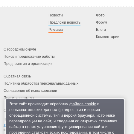
Новости
Фото
Предложи новость
Форум
Реклама
Блоги
Комментарии
О городском округе
Поиск и предложение работы
Предприятия и организации
Обратная связь
Политика обработки персональных данных
Соглашение об использовании
Правила портала
Этот сайт производит обработку
файлов cookie
и
пользовательских данных (ip-адрес, тип и версия
операционной системы, тип и версия браузера, источнике
На информационном ресурсе применяются
рекомендательные
переадресации на сайт, и сведения об открытых страницах
технологии
.
сайта) в целях улучшения функционирования сайта и
© 2013-2026 «ОИНФО»,
сделано в Одинцово
проведения статистических исследований, в том числе с