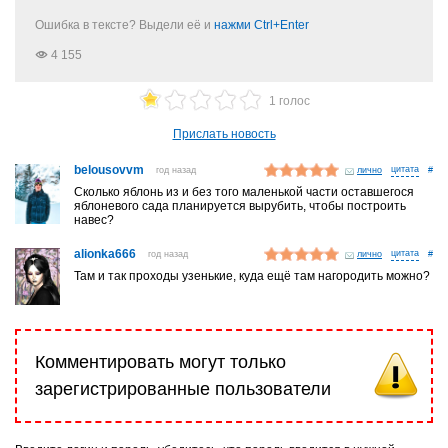
Ошибка в тексте? Выдели её и
нажми Ctrl+Enter
4 155
1 голос
Прислать новость
belousovvm
год назад
лично
#
Сколько яблонь из и без того маленькой части оставшегося
яблоневого сада планируется вырубить, чтобы построить
навес?
alionka666
год назад
лично
#
Там и так проходы узенькие, куда ещё там нагородить можно?
Комментировать могут только
зарегистрированные пользователи