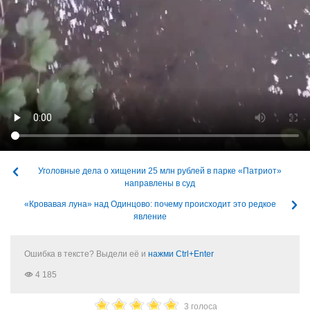
Уголовные дела о хищении 25 млн рублей в парке «Патриот»
направлены в суд
«Кровавая луна» над Одинцово: почему происходит это редкое
явление
Ошибка в тексте? Выдели её и
нажми Ctrl+Enter
4 185
3 голоса