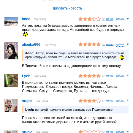
Прислать новость
itdoc
год назад
лично
#
Автор, пока ты будешь вместо заявления в компетентный
орган форумы заполнять, с Мотылёвой всё будет в порядке.
alionka666
год назад
лично
#
itdoc:
Автор, пока ты будешь вместо заявления в компетентный
орган форумы заполнять, с Мотылёвой всё будет в порядке.
В Типичке были отписы от админисрации по этому поводу
Lych
год назад
лично
#
В принципе, по такой причине можно выгнать все
Подмосковье. Сливают везде. Вяземка, Чаченка, Ликова,
Самынка, Сетунь, Самаринка, Бутыня — везде худо.
stupid
год назад
лично
#
Lych:
по такой причине можно выгнать все Подмосковье.
Правильно, всех жителей за можай, из под скромных
чиновников столько дерьма нет. А в истоке ручей каков?
stupid
год назад
лично
#