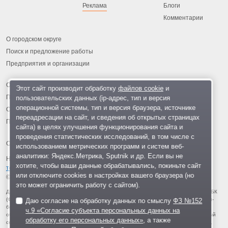
Реклама
Блоги
Комментарии
О городском округе
Поиск и предложение работы
Предприятия и организации
Обратная связь
Этот сайт производит обработку
файлов cookie
и
пользовательских данных (ip-адрес, тип и версия
Политика обработки персональных данных
операционной системы, тип и версия браузера, источнике
Соглашение об использовании
переадресации на сайт, и сведения об открытых страницах
Правила портала
сайта) в целях улучшения функционирования сайта и
проведения статистических исследований, в том числе с
использованием метрических программ и систем веб-
аналитики: Яндекс.Метрика, Sputnik и др. Если вы не
На информационном ресурсе применяются
рекомендательные
хотите, чтобы ваши данные обрабатывались, покиньте сайт
технологии
.
или отключите cookies в настройках вашего браузера (но
© 2013-2026 «ОИНФО»,
сделано в Одинцово
это может ограничить работу с сайтом).
Для читателей: В России признаны экстремистскими и запрещены организации ФБК
(Фонд борьбы с коррупцией, признан иноагентом), Штабы Навального, «Национал-
Даю согласие на обработку данных по смыслу
ФЗ №152
большевистская партия», «Свидетели Иеговы», «Армия воли народа», «Русский
ч.9 «Согласие субъекта персональных данных на
общенациональный союз», «Движение против нелегальной иммиграции», «Правый
обработку его персональных данных»
, а также
сектор», УНА-УНСО, УПА, «Тризуб им. Степана Бандеры», «Мизантропик дивижн»,