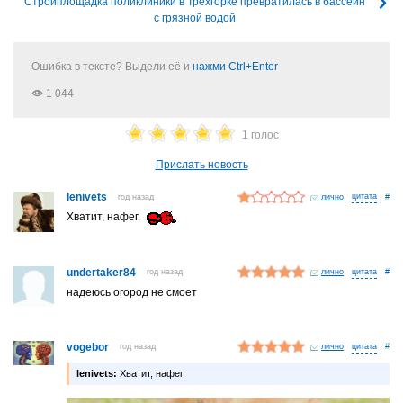
Стройплощадка поликлиники в Трёхгорке превратилась в бассейн
с грязной водой
Ошибка в тексте? Выдели её и
нажми Ctrl+Enter
1 044
1 голос
Прислать новость
lenivets
год назад
лично
#
Хватит, нафег.
undertaker84
год назад
лично
#
надеюсь огород не смоет
vogebor
год назад
лично
#
lenivets:
Хватит, нафег.