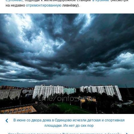
на недавно
отремонтированную
ливнёвку).
В июне со двора дома в Одинцово исчезли детская и спортивная
площадки. Их нет до сих пор