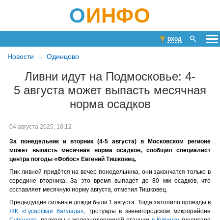
О
ИНФО
вход
Новости
Одинцово
Ливни идут на Подмосковье: 4-
5 августа может выпасть месячная
норма осадков
04 августа 2025, 10:12
За понедельник и вторник (4-5 августа) в Московском регионе
может выпасть месячная норма осадков, сообщил специалист
центра погоды «Фобос» Евгений Тишковец.
Пик ливней придётся на вечер понедельника, они закончатся только в
середине вторника. За это время выпадет до 80 мм осадков, что
составляет месячную норму августа, отметил Тишковец.
Предыдущие сильные дожди были 1 августа. Тогда затопило проезды в
ЖК «Гусарская баллада»
, тротуары в звенигородском микрорайоне
Супонево
, подходы к железнодорожной станции
в Кубинке
(несмотря