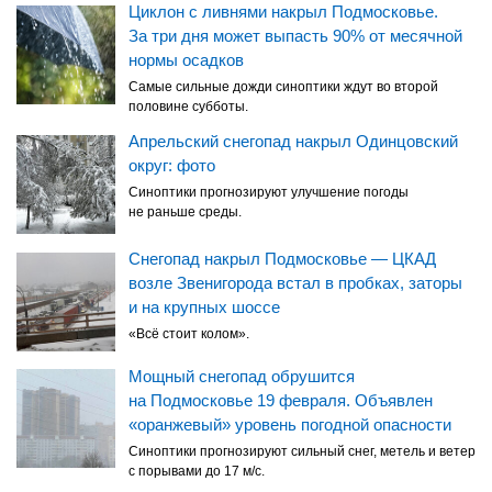
Циклон с ливнями накрыл Подмосковье.
За три дня может выпасть 90% от месячной
нормы осадков
Самые сильные дожди синоптики ждут во второй
половине субботы.
Апрельский снегопад накрыл Одинцовский
округ: фото
Синоптики прогнозируют улучшение погоды
не раньше среды.
Снегопад накрыл Подмосковье — ЦКАД
возле Звенигорода встал в пробках, заторы
и на крупных шоссе
«Всё стоит колом».
Мощный снегопад обрушится
на Подмосковье 19 февраля. Объявлен
«оранжевый» уровень погодной опасности
Синоптики прогнозируют сильный снег, метель и ветер
с порывами до 17 м/с.