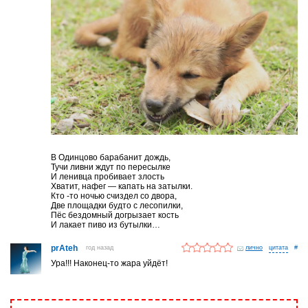
В Одинцово барабанит дождь,
Тучи ливни ждут по пересылке
И ленивца пробивает злость
Хватит, нафег — капать на затылки.
Кто -то ночью счиздел со двора,
Две площадки будто с лесопилки,
Пёс бездомный догрызает кость
И лакает пиво из бутылки…
prAteh
год назад
лично
#
Ура!!! Наконец-то жара уйдёт!