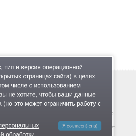
, тип и версия операционной
ткрытых страницах сайта) в целях
Обратная связь
том числе с использованием
Политика обработки персональных данных
 вы не хотите, чтобы ваши данные
Соглашение об использовании
Правила портала
 (но это может ограничить работу с
гии
.
© 2013-2026 «ОИНФО»,
сделано в Одинцово
-большевистская партия», «Свидетели Иеговы», «Армия воли народа»,
 персональных
Я согласен(-сна)
дивижн», «Меджлис крымскотатарского народа», движение «Артподготовка»,
Имарат Кавказ», «Исламское государство» (ИГ, ИГИЛ), Джебхад-ан-Нусра,
й обработки
оссии», издания «Проект Медиа». СМИ-иноагентами признаны: телеканал