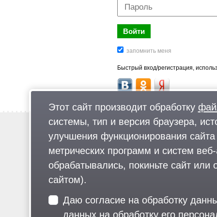
Быстрый вход/регистрация, использ
Этот сайт производит обработку
фай
системы, тип и версия браузера, ист
Новости
улучшения функционирования сайта 
Предложи новость
метрических программ и систем веб-
Реклама
обрабатывались, покиньте сайт или о
сайтом).
Для читателей: В России признаны экстремистскими и запрещены организа
Даю согласие на обработку данн
«Русский общенациональный союз», «Движение против нелегальной иммигр
движение ЛГБТ, общероссийская политическая партия «Воля», АУЕ, баталь
данных на обработку его персон
«АУМ Синрике», «Братья-мусульмане», «Аль-Каида в странах исламского 