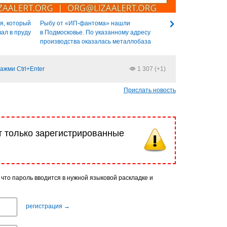
я, который
Рыбу от «ИП-фантома» нашли
вал в пруду
в Подмосковье. По указанному адресу
производства оказалась металлобаза
ажми Ctrl+Enter
1 307 (+1)
Прислать новость
т только зарегистрированные
 что пароль вводится в нужной языковой раскладке и
регистрация →