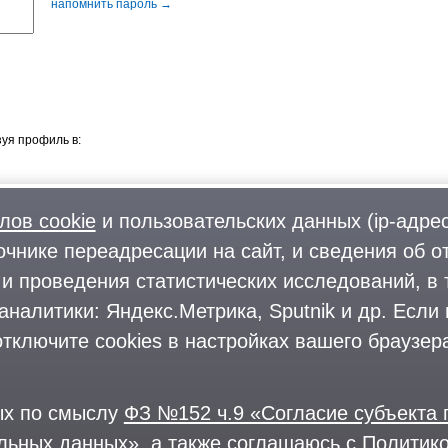
напомнить пароль →
уя профиль в:
лов cookie
и пользовательских данных (ip-адрес
очнике переадресации на сайт, и сведения об о
Фото
О городском округе
и проведения статистических исследований, в 
Форум
Поиск и предложение работы
аналитики: Яндекс.Метрика, Sputnik и др. Если
Блоги
Предприятия и организации
Комментарии
тключите cookies в настройках вашего браузера
На информационном ресурсе применяются
рекомендательные техноло
ции ФБК (Фонд борьбы с коррупцией, признан иноагентом), Штабы Навального, «Национал
ых по смыслу
ФЗ №152 ч.9 «Согласие субъекта
ации», «Правый сектор», УНА-УНСО, УПА, «Тризуб им. Степана Бандеры», «Мизантропик 
оны «Азов» и «Айдар». Признаны террористическими и запрещены: «Движение Талибан», «
альных данных»
, а также соглашаюсь с
Политико
Магриба», «Сеть», «Колумбайн». В РФ признана нежелательной деятельность «Открытой Р