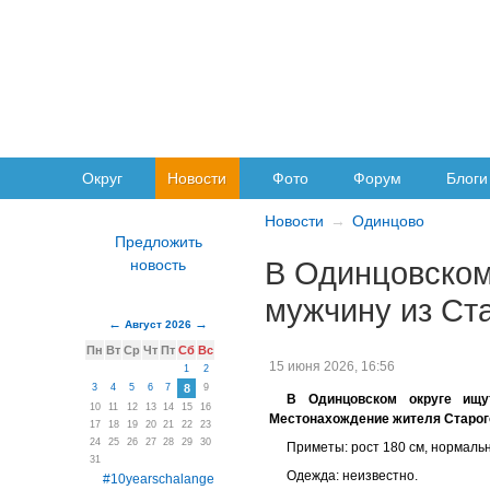
Округ
Новости
Фото
Форум
Блоги
Новости
Одинцово
В Одинцовском
мужчину из Ст
Август 2026
Пн
Вт
Ср
Чт
Пт
Сб
Вс
15 июня 2026, 16:56
1
2
3
4
5
6
7
8
9
В Одинцовском округе ищут
10
11
12
13
14
15
16
Местонахождение жителя Старого
17
18
19
20
21
22
23
24
25
26
27
28
29
30
Приметы: рост 180 см, нормальн
31
Одежда: неизвестно.
#10yearschalange