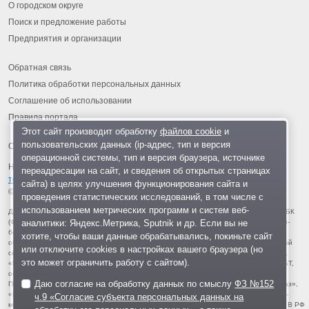
О городском округе
Поиск и предложение работы
Предприятия и организации
Обратная связь
Политика обработки персональных данных
Соглашение об использовании
Правила портала
Этот сайт производит обработку
файлов cookie
и
пользовательских данных (ip-адрес, тип и версия
операционной системы, тип и версия браузера, источнике
На информационном ресурсе применяются
рекомендательные
переадресации на сайт, и сведения об открытых страницах
технологии
.
сайта) в целях улучшения функционирования сайта и
© 2013-2026 «ОИНФО»,
сделано в Одинцово
проведения статистических исследований, в том числе с
использованием метрических программ и систем веб-
Для читателей: В России признаны экстремистскими и запрещены организации ФБК
аналитики: Яндекс.Метрика, Sputnik и др. Если вы не
(Фонд борьбы с коррупцией, признан иноагентом), Штабы Навального, «Национал-
большевистская партия», «Свидетели Иеговы», «Армия воли народа», «Русский
хотите, чтобы ваши данные обрабатывались, покиньте сайт
общенациональный союз», «Движение против нелегальной иммиграции», «Правый
или отключите cookies в настройках вашего браузера (но
сектор», УНА-УНСО, УПА, «Тризуб им. Степана Бандеры», «Мизантропик дивижн»,
это может ограничить работу с сайтом).
«Меджлис крымскотатарского народа», движение «Артподготовка», движение ЛГБТ,
общероссийская политическая партия «Воля», АУЕ, батальоны «Азов» и «Айдар».
Даю согласие на обработку данных по смыслу
ФЗ №152
Признаны террористическими и запрещены: «Движение Талибан», «Имарат Кавказ»,
«Исламское государство» (ИГ, ИГИЛ), Джебхад-ан-Нусра, «АУМ Синрике», «Братья-
ч.9 «Согласие субъекта персональных данных на
мусульмане», «Аль-Каида в странах исламского Магриба», «Сеть», «Колумбайн». В РФ