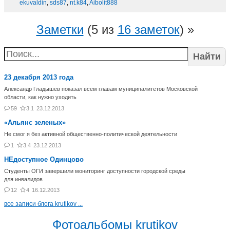
ekuvaldin
,
sds87
,
nt.k84
,
Aibolit888
Заметки
(5 из
16 заметок
) »
Найти
23 декабря 2013 года
Александр Гладышев показал всем главам муниципалитетов Московской
области, как нужно уходить
59
3.1
23.12.2013
«Альянс зеленых»
Не смог я без активной общественно-политической деятельности
1
3.4
23.12.2013
НЕдоступное Одинцово
Студенты ОГИ завершили мониторинг доступности городской среды
для инвалидов
12
4
16.12.2013
все записи блога krutikov ...
Фотоальбомы krutikov