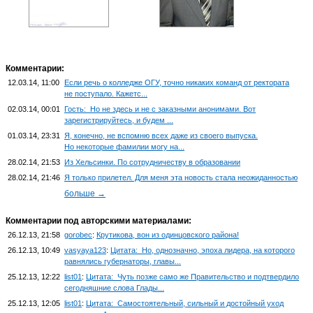
Комментарии:
12.03.14, 11:00
Если речь о колледже ОГУ, точно никаких команд от ректората
не поступало. Кажетс...
02.03.14, 00:01
Гость: Но не здесь и не с заказными анонимами. Вот
зарегистрируйтесь, и будем ...
01.03.14, 23:31
Я, конечно, не вспомню всех даже из своего выпуска.
Но некоторые фамилии могу на...
28.02.14, 21:53
Из Хельсинки. По сотрудничеству в образовании
28.02.14, 21:46
Я только прилетел. Для меня эта новость стала неожиданностью
больше →
Комментарии под авторскими материалами:
26.12.13, 21:58
gorobec
:
Крутикова, вон из одинцовского района!
26.12.13, 10:49
vasyaya123
:
Цитата: Но, однозначно, эпоха лидера, на которого
равнялись губернаторы, главы...
25.12.13, 12:22
list01
:
Цитата: Чуть позже само же Правительство и подтвердило
сегодняшние слова Глады...
25.12.13, 12:05
list01
:
Цитата: Самостоятельный, сильный и достойный уход