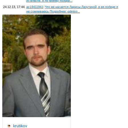
из власти. А по моему позори...
24.12.13, 17:44
ac19411941
:
Что же касается Ларисы Лазутиной, в ее победе я
не сомневаюсь Подробнее: odintso...
krutikov