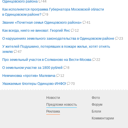
Одинцовского района
44
Как исполняется программа Губернатора Московской области
в Одинцовском районе?
9
Звание «Почетная семья Одинцовского района»
41
Как всегда, никто не виноват. Георгий Янс
12
О нарушениях земельного законодательства в Одинцовском районе
23
У жителей Подушкино, потерявших в пожаре жилье, хотят отнять
землю
47
Про земельный участок в Солманово на Вести-Москва
22
О земельном участке за 1800 рублей
8
Немчиновка «против» Малевича
12
Уважаемые блоггеры Одинцово-ИНФО!
70
Новости
Фото
Предложи новость
Форум
Реклама
Блоги
Комментарии