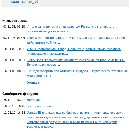
catasha
,
max_10
Комментарии:
03.11.06, 01:10
И талоны на прием к специалистам Регпалата (теперь эта
организанизация называетс...
03.11.06, 01:04
Срок действия техпарпорта БТИ, выдаваемого для приватизации,
действительно 5 лет...
18.01.06, 10:56
И мне нравится мой город. Непонятно, зачем комментировать
информационную заметку...
18.01.06, 10:37
Непонятен "патриотизм" неизвестного комментатора заметки МК.
Вопрос: в интервью ...
16.01.06, 08:52
Не надо говорить про жителей Одинцова. Скорее всего, это пьяная
молодежи показы...
больше →
Сообщения форума:
25.12.10, 03:22
Дилижанс
16.06.10, 10:42
ресторан Хижина
12.01.10, 16:31
была в El'Inka пару раз на бизнесе, вывод — или повар неумеха
или хозяева здорово экономят, почему, да потому что половинка
картофелинки разрезанная на 4 части может быть гарниром
только для девуш...