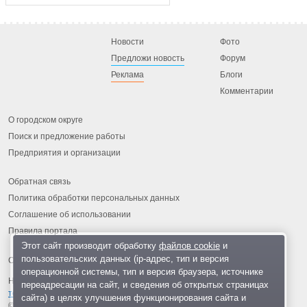
Новости
Фото
Предложи новость
Форум
Реклама
Блоги
Комментарии
О городском округе
Поиск и предложение работы
Предприятия и организации
Обратная связь
Политика обработки персональных данных
Соглашение об использовании
Правила портала
Этот сайт производит обработку
файлов cookie
и
пользовательских данных (ip-адрес, тип и версия
операционной системы, тип и версия браузера, источнике
На информационном ресурсе применяются
рекомендательные
переадресации на сайт, и сведения об открытых страницах
технологии
.
сайта) в целях улучшения функционирования сайта и
© 2013-2026 «ОИНФО»,
сделано в Одинцово