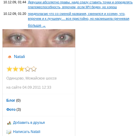
10.12.09, 01:44
Девушки абсолютно правы. надо сразу ставить точки и определять
платежеспособность, впрочем, если МЧ беден, но хорош
10.12.09, 01:20
предполагаю что со сменой названия, сменился и хозяин, что,
впрочем и к лучшему… все пристойно, но насмешила гречневая
больше →
Natali
Одинцово, Можайское шоссе
на сайте 04.09.2011 12:33
Блог
(0)
Фото
(3)
Добавить в друзья
Написать Natali