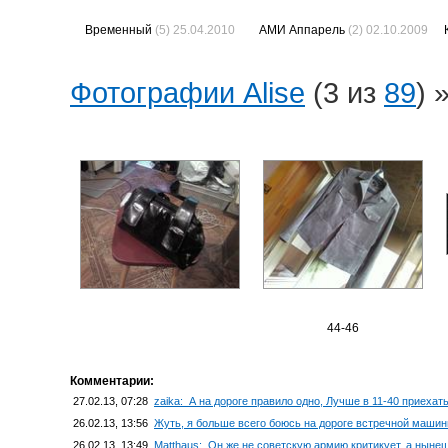
Временный
(5) 25.04.2010
АМИ Аппарель
(2) 02.10.2009
Фотографии Alise
(3 из
89
) 
44-46
Комментарии:
27.02.13, 07:28
zaika: А на дороге правило одно, Лучше в 11-40 приехать
26.02.13, 13:56
Жуть, я больше всего боюсь на дороге встречной маши
26.02.13, 13:49
Matthaus: Он же не советскую армию критикует, а нынеш