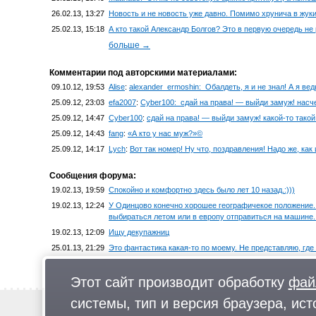
26.02.13, 13:27
Новость и не новость уже давно. Помимо хрунича в жуки 
25.02.13, 15:18
А кто такой Александр Болгов? Это в первую очередь не
больше →
Комментарии под авторскими материалами:
09.10.12, 19:53
Alise
:
alexander_ermoshin: Обалдеть, я и не знал! А я вед
25.09.12, 23:03
efa2007
:
Cyber100: сдай на права! — выйди замуж! насчет
25.09.12, 14:47
Cyber100
:
сдай на права! — выйди замуж! какой-то такой
25.09.12, 14:43
fang
:
«А кто у нас муж?»©
25.09.12, 14:17
Lych
:
Вот так номер! Ну что, поздравления! Надо же, как
Сообщения форума:
19.02.13, 19:59
Спокойно и комфортно здесь было лет 10 назад.:)))
19.02.13, 12:24
У Одинцово конечно хорошее географичекое положение. 
выбираться летом или в европу отправиться на машине
19.02.13, 12:09
Ищу декупажниц
25.01.13, 21:29
Это фантастика какая-то по моему. Не представляю, где 
25.01.13, 21:26
Полис ОМС можно оформить в любом месте, например в 
Этот сайт производит обработку
фай
больше →
системы, тип и версия браузера, ист
Новости