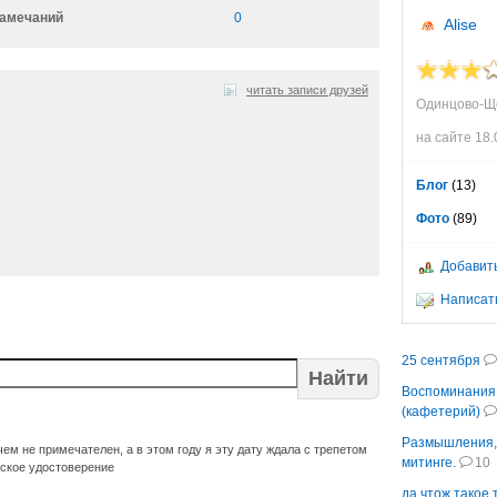
амечаний
0
Alise
читать записи друзей
Одинцово-Щ
на сайте 18.
Блог
(13)
Фото
(89)
Добавить
Написать
25 сентября
Найти
Воспоминания 
(кафетерий)
Размышления,
ем не примечателен, а в этом году я эту дату ждала с трепетом
митинге.
10
льское удостоверение
да чтож такое 