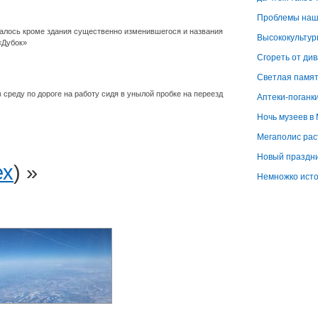
Проблемы наше
сталось кроме здания существенно изменившегося и названия
Высококультур
«Дубок»
Сгореть от ди
Светлая память
 среду по дороге на работу сидя в унылой пробке на переезд
Аптеки-поганк
Ночь музеев в
Мегаполис рас
Новый праздн
ех
) »
Немножко ист