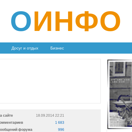
О
ИНФО
Досуг и отдых
Бизнес
а сайте
18.09.2014 22:21
омментариев
1 683
ообщений форума
996