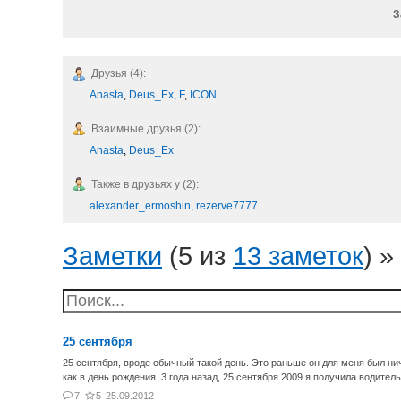
З
Друзья (4):
Anasta
,
Deus_Ex
,
F
,
ICON
Взаимные друзья (2):
Anasta
,
Deus_Ex
Также в друзьях у (2):
alexander_ermoshin
,
rezerve7777
Заметки
(5 из
13 заметок
) »
25 сентября
25 сентября, вроде обычный такой день. Это раньше он для меня был нич
как в день рождения. 3 года назад, 25 сентября 2009 я получила водите
7
5
25.09.2012