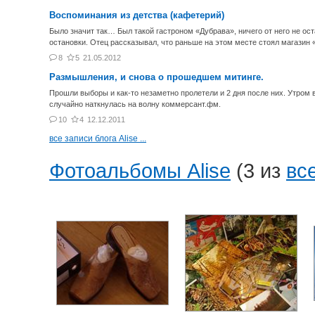
Воспоминания из детства (кафетерий)
Было значит так… Был такой гастроном «Дубрава», ничего от него не о
остановки. Отец рассказывал, что раньше на этом месте стоял магазин 
8
5
21.05.2012
Размышления, и снова о прошедшем митинге.
Прошли выборы и как-то незаметно пролетели и 2 дня после них. Утром в
случайно наткнулась на волну коммерсант.фм.
10
4
12.12.2011
все записи блога Alise ...
Фотоальбомы Alise
(3 из
вс