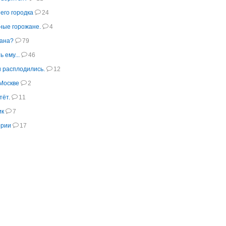
го городка
24
ные горожане.
4
вана?
79
 ему...
46
и расплодились.
12
 Москве
2
тёт.
11
ик
7
ории
17