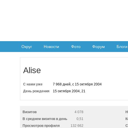
Округ
Новости
Фото
Форум
Блоги
Alise
С нами уже
7 968 дней, с 15 октября 2004
День рождения
15 октября 2004, 21
Визитов
4 078
Н
В среднем визитов в день
0,51
К
Просмотров профиля
132 662
C