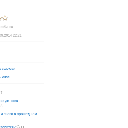
ербинка
09.2014 22:21
 в друзья
 Alise
7
из детства
8
 и снова о прошедшем
творится?
11