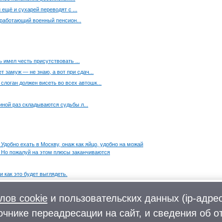
ещё и сухарей переводят с ...
 работающий военный пенсион...
ь имел честь присутствовать ...
 замуж — не знаю, а вот при сдач...
 слоган должен висеть во всех автошк...
 иной раз складываются судьбы л...
Удобно ехать в Москву, онаж как яйцо, удобно на можай
. Но пожалуй на этом плюсы заканчиваются
и как это будет выглядеть.
Москве найти по дороге с работы.
лов cookie
и пользовательских данных (ip-адрес
очнике переадресации на сайт, и сведения об о
Фото
О городском округе