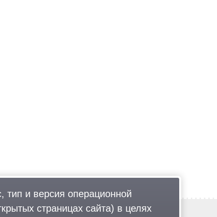
, тип и версия операционной
ткрытых страницах сайта) в целях
Обратная связь