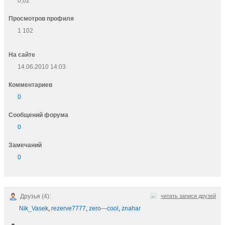
0,02
Просмотров профиля
1 102
На сайте
14.06.2010 14:03
Комментариев
0
Cообщений форума
0
Замечаний
0
Друзья (4):
читать записи друзей
Nik_Vasek
,
rezerve7777
,
zero---cool
,
znahar