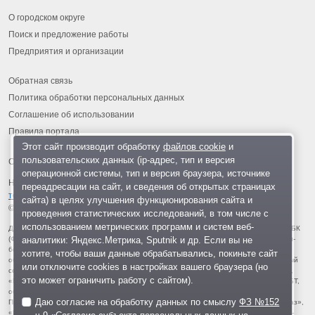
О городском округе
Поиск и предложение работы
Предприятия и организации
Обратная связь
Политика обработки персональных данных
Соглашение об использовании
Правила портала
Этот сайт производит обработку
файлов cookie
и
пользовательских данных (ip-адрес, тип и версия
операционной системы, тип и версия браузера, источнике
На информационном ресурсе применяются
рекомендательные
переадресации на сайт, и сведения об открытых страницах
технологии
.
сайта) в целях улучшения функционирования сайта и
© 2013-2026 «ОИНФО»,
сделано в Одинцово
проведения статистических исследований, в том числе с
использованием метрических программ и систем веб-
Для читателей: В России признаны экстремистскими и запрещены организации ФБК
аналитики: Яндекс.Метрика, Sputnik и др. Если вы не
(Фонд борьбы с коррупцией, признан иноагентом), Штабы Навального, «Национал-
большевистская партия», «Свидетели Иеговы», «Армия воли народа», «Русский
хотите, чтобы ваши данные обрабатывались, покиньте сайт
общенациональный союз», «Движение против нелегальной иммиграции», «Правый
или отключите cookies в настройках вашего браузера (но
сектор», УНА-УНСО, УПА, «Тризуб им. Степана Бандеры», «Мизантропик дивижн»,
это может ограничить работу с сайтом).
«Меджлис крымскотатарского народа», движение «Артподготовка», движение ЛГБТ,
общероссийская политическая партия «Воля», АУЕ, батальоны «Азов» и «Айдар».
Даю согласие на обработку данных по смыслу
ФЗ №152
Признаны террористическими и запрещены: «Движение Талибан», «Имарат Кавказ»,
«Исламское государство» (ИГ, ИГИЛ), Джебхад-ан-Нусра, «АУМ Синрике», «Братья-