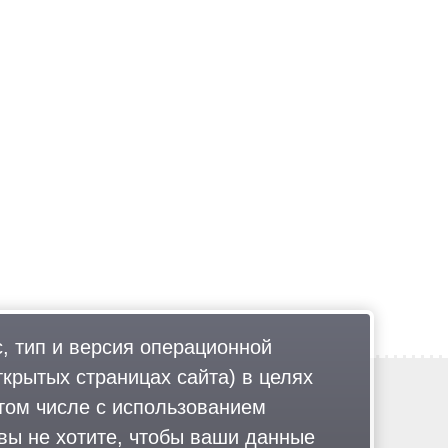
, тип и версия операционной
ткрытых страницах сайта) в целях
Обратная связь
том числе с использованием
Политика обработки персональных данных
 вы не хотите, чтобы ваши данные
Соглашение об использовании