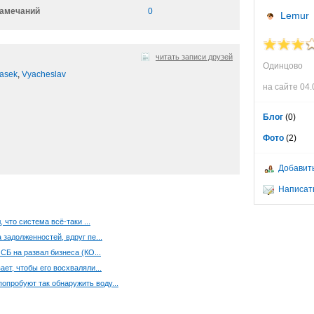
амечаний
0
Lemur
читать записи друзей
Одинцово
asek
,
Vyacheslav
на сайте 04.
Блог
(0)
Фото
(2)
Добавить
Написат
 что система всё-таки ...
задолженностей, вдруг пе...
СБ на развал бизнеса (КО...
ает, чтобы его восхваляли...
опробуют так обнаружить воду...