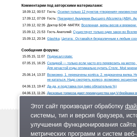
Комментарии под авторскими материалами:
18.09.12, 00:57
Гость:
Осилил только 12 пунктов «творения» неизвестного
17.09.12, 07:09
Гость:
Президент Академии Высшего Абсолюта (АВА). Ака
17.09.12, 02:35
Доктор БОФ -МАТЯХ:
Вселенная, меры весов и времени не
15.09.12, 21:53
Гость Анатолий:
Существует только один закон во Вселен
15.09.12, 20:34
Glashka
:
Цитата: Оставайся безразличным к любым сооб
Сообщения форума:
15.05.15, 11:07
Подписал:rotate:
07.05.15, 16:25
Складной — только если часто его перевозить на метро, 
Для нечастой езды оптимально купить Стелс. Моё мнени
25.06.14, 13:37
Возможно, 1. перекачены колёса. 2. недокачена вилка. Н
не кататься. Надо смотреть колесо, возможно эксцентри
04.06.13, 19:47
Да-да, и подставка под пиво обязательна %)
04.06.13, 11:26
Дисковые тормоза дают преимущества над V-брейками в 
В грязь и дождь постоянно катается не так уж и много 
Этот сайт производит обработку
фай
больше →
системы, тип и версия браузера, ист
Новости
улучшения функционирования сайта 
Предложи новость
метрических программ и систем веб-
Реклама