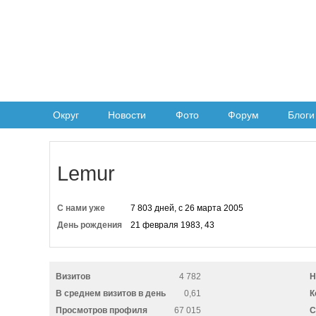
Округ
Новости
Фото
Форум
Блоги
Lemur
С нами уже
7 803 дней, с 26 марта 2005
День рождения
21 февраля 1983, 43
Визитов
4 782
Н
В среднем визитов в день
0,61
К
Просмотров профиля
67 015
C