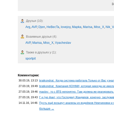
З
Друзья (10):
Arg
,
AVP
,
Djen
,
HeBecTa
,
lovejoy
,
Mapka
,
Marisa
,
Miss_X
,
Nik_V
Взаимные друзья (4):
AVP
,
Marisa
,
Miss_X
,
Vyacheslav
Также в друзьях у (1):
sportpit
Комментарии:
30.03.19, 13:13
bratkondrat: Когда система работала Только от Вас узнал,
27.03.19, 19:49
bratkondrat: Компания КОНМИ, которая никогда не имела 
27.03.19, 19:46
maslov: то с ВТБ непонятно. Там должна же реагировать 
27.03.19, 19:43
Г-н (не факт, что Господин) Жандаров, конечно, заслужив
14.11.16, 14:46
Пусть ещё возьмут анализы из водоёмов Немчиновки и п
больше →