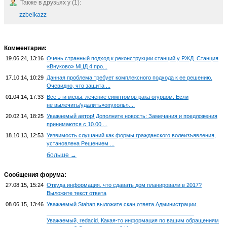
Также в друзьях у (1):
zzbelkazz
Комментарии:
19.06.24, 13:16
Очень странный подход к реконструкции станций у РЖД. Станция
«Внуково» МЦД 4 про...
17.10.14, 10:29
Данная проблема требует комплексного подхода к ее решению.
Очевидно, что защита ...
01.04.14, 17:33
Все эти меры: лечение симптомов рака огурцом. Если
не вылечить/удалить»опухоль»,...
20.02.14, 18:25
Уважаемый автор! Дополните новость: Замечания и предложения
принимаются с 10.00 ...
18.10.13, 12:53
Уязвимость слушаний как формы гражданского волеизъявления,
установлена Решением ...
больше →
Сообщения форума:
27.08.15, 15:24
Откуда информация, что сдавать дом планировали в 2017?
Выложите текст ответа
08.06.15, 13:46
Уважаемый Stahan выложите скан ответа Администрации.
______________________________ __________________
Уважаемый, redacid. Какая-то информация по вашим обращениям