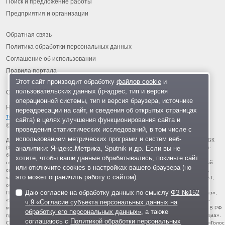
Поиск и предложение работы
Предприятия и организации
Обратная связь
Политика обработки персональных данных
Соглашение об использовании
Правила портала
Этот сайт производит обработку
файлов cookie
и
пользовательских данных (ip-адрес, тип и версия
операционной системы, тип и версия браузера, источнике
На информационном ресурсе применяются
рекомендательные
переадресации на сайт, и сведения об открытых страницах
технологии
.
сайта) в целях улучшения функционирования сайта и
© 2013-2026 «ОИНФО»,
сделано в Одинцово
проведения статистических исследований, в том числе с
использованием метрических программ и систем веб-
Для читателей: В России признаны экстремистскими и запрещены организации ФБК
аналитики: Яндекс.Метрика, Sputnik и др. Если вы не
(Фонд борьбы с коррупцией, признан иноагентом), Штабы Навального, «Национал-
большевистская партия», «Свидетели Иеговы», «Армия воли народа», «Русский
хотите, чтобы ваши данные обрабатывались, покиньте сайт
общенациональный союз», «Движение против нелегальной иммиграции», «Правый
или отключите cookies в настройках вашего браузера (но
сектор», УНА-УНСО, УПА, «Тризуб им. Степана Бандеры», «Мизантропик дивижн»,
это может ограничить работу с сайтом).
«Меджлис крымскотатарского народа», движение «Артподготовка», движение ЛГБТ,
общероссийская политическая партия «Воля», АУЕ, батальоны «Азов» и «Айдар».
Даю согласие на обработку данных по смыслу
ФЗ №152
Признаны террористическими и запрещены: «Движение Талибан», «Имарат Кавказ»,
«Исламское государство» (ИГ, ИГИЛ), Джебхад-ан-Нусра, «АУМ Синрике», «Братья-
ч.9 «Согласие субъекта персональных данных на
мусульмане», «Аль-Каида в странах исламского Магриба», «Сеть», «Колумбайн». В РФ
обработку его персональных данных»
, а также
признана нежелательной деятельность «Открытой России», издания «Проект Медиа».
соглашаюсь с
Политикой обработки персональных
СМИ-иноагентами признаны: телеканал «Дождь», «Медуза», «Важные истории», «Голос