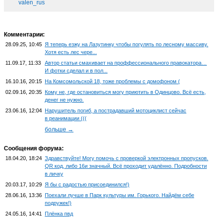
valen_rus
Комментарии:
28.09.25, 10:45
Я теперь езжу на Лазутинку чтобы погулять по лесному массиву.
Хотя есть лес чере...
11.09.17, 11:33
Автор статьи смахивает на проффессионального правокатора…
И фотки сделал и в пол...
16.10.16, 20:15
На Комсомольской 18, тоже проблемы с домофоном (
02.09.16, 20:35
Кому не, где остановиться могу приютить в Одинцово. Всё есть,
денег не нужно.
23.06.16, 12:04
Нарушитель погиб, а пострадавший мотоциклист сейчас
в реанимации (((
больше →
Сообщения форума:
18.04.20, 18:24
Здравствуйте! Могу помочь с проверкой электронных пропусков.
QR код, либо 16и значный. Всё проходит удалённо. Подробности
в личку
20.03.17, 10:29
Я бы с радостью присоединился!)
28.06.16, 13:36
Поехали лучше в Парк культуры им. Горького. Найдём себе
подружек!)
24.05.16, 14:41
Плёнка пвд