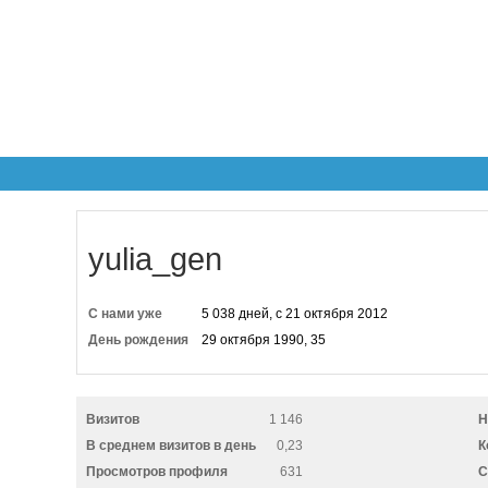
yulia_gen
С нами уже
5 038 дней, с 21 октября 2012
День рождения
29 октября 1990, 35
Визитов
1 146
Н
В среднем визитов в день
0,23
К
Просмотров профиля
631
C