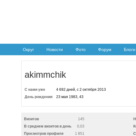
Округ
Новости
Фото
Форум
Блоги
akimmchik
С нами уже
4 692 дней, с 2 октября 2013
День рождения
23 мая 1983, 43
Визитов
145
Н
В среднем визитов в день
0,03
К
Просмотров профиля
1 851
C