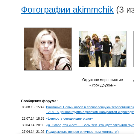
Фотографии akimmchik
(3 и
Окружное мероприятие
«Урок Дружбы»
Сообщения форума:
06.08.15, 15:47
Внимание! Новый набор в «обновленную» терапевтическ
12.09.15 Данная группа с успехом набирается и проходит
22.07.14, 18:33
«Ценность сегодняшнего дня»
30.04.14, 20:35
Да, Слава, так и есть… Всем тем, кто ждет открытия гр
27.04.14, 21:02
Поддерживаю вопрос о личностном контексте!)