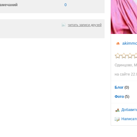
амечаний
0
читать записи друзей
akimmc
Одинцово, 
на сайте 22.
Блог
(0)
Фото
(5)
Добавить
Написат