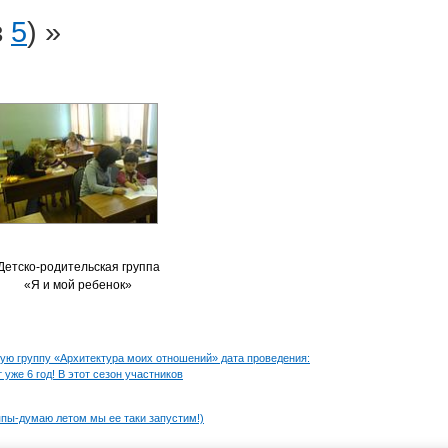
з
5
) »
Детско-родительская группа
«Я и мой ребенок»
ую группу «Архитектура моих отношений» дата проведения:
 уже 6 год! В этот сезон участников
уппы-думаю летом мы ее таки запустим!)