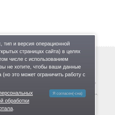
, тип и версия операционной
ткрытых страницах сайта) в целях
Обратная связь
том числе с использованием
Политика обработки персональных данных
 вы не хотите, чтобы ваши данные
Соглашение об использовании
Правила портала
 (но это может ограничить работу с
гии
.
© 2013-2026 «ОИНФО»,
сделано в Одинцово
-большевистская партия», «Свидетели Иеговы», «Армия воли народа»,
 персональных
Я согласен(-сна)
дивижн», «Меджлис крымскотатарского народа», движение «Артподготовка»,
Имарат Кавказ», «Исламское государство» (ИГ, ИГИЛ), Джебхад-ан-Нусра,
й обработки
оссии», издания «Проект Медиа». СМИ-иноагентами признаны: телеканал
л», «Аналитический Центр Юрия Левады», Сахаровский центр. Instagram и
ртала
.