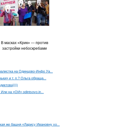
В масках «Крик» — против
застройки небоскребами
налистка на Одинцово-Инфо Уа...
ки» и т. п.? Ольга обраща...
диктова))))
Или на «ОИ» odintsovo.in...
акая же башня «Ларису Ивановну хо...