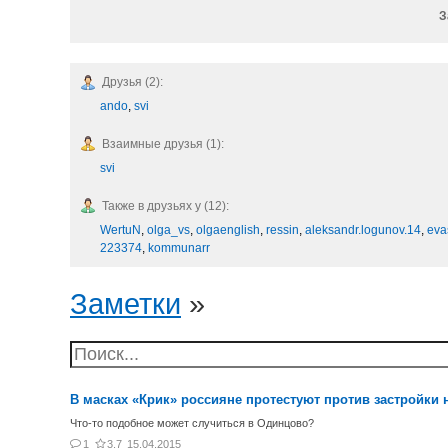
З
Друзья (2):
ando
,
svi
Взаимные друзья (1):
svi
Также в друзьях у (12):
WertuN
,
olga_vs
,
olgaenglish
,
ressin
,
aleksandr.logunov.14
,
eva
223374
,
kommunarr
Заметки
»
В масках «Крик» россияне протестуют против застройки
Что-то подобное может случиться в Одинцово?
1
3.7
15.04.2015