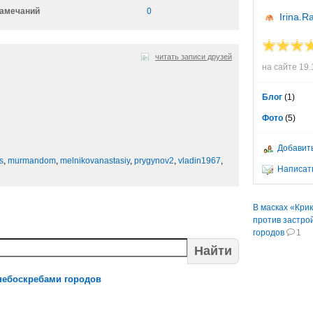
амечаний
0
Irina.R
читать записи друзей
на сайте 19.
Блог
(1)
Фото
(5)
Добавить
s
,
murmandom
,
melnikovanastasiy
,
prygynov2
,
vladin1967
,
Написать
В масках «Кри
против застро
городов
1
Найти
 небоскребами городов