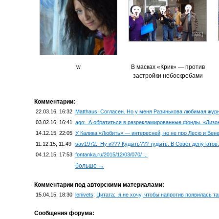
w
В масках «Крик» — против
застройки небоскребами
Комментарии:
22.03.16, 16:32
Matthaus: Согласен. Но у меня Разинькова любимая жур
03.02.16, 16:41
ago: А обратиться в разрекламированные фонды. «Лизонь
14.12.15, 22:05
У Калика «Любить» — интересней, но не про Лесю и Вене
11.12.15, 11:49
sav1972: Ну и??? Кудыть??? тудыть. В Совет депутатов. 
04.12.15, 17:53
fontanka.ru/2015/12/03/070/ ...
больше →
Комментарии под авторскими материалами:
15.04.15, 18:30
lenivets
:
Цитата: я не хочу, чтобы напротив появилась т
Сообщения форума: