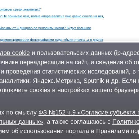
примеры среди знакомых?
? Не понимаю чем, волна «пора валить» уже давно сошла на нет,
 Москвы от Одинцово по условиям жизни? Будут большие
одемонстрировали фотографиями вида «было-стало». а в других
лов cookie
и пользовательских данных (ip-адрес
очнике переадресации на сайт, и сведения об о
Фото
О городском округе
и проведения статистических исследований, в 
Форум
Поиск и предложение работы
аналитики: Яндекс.Метрика, Sputnik и др. Если
Блоги
Предприятия и организации
Комментарии
тключите cookies в настройках вашего браузера
На информационном ресурсе применяются
рекомендательные техноло
ции ФБК (Фонд борьбы с коррупцией, признан иноагентом), Штабы Навального, «Национал
ых по смыслу
ФЗ №152 ч.9 «Согласие субъекта
ации», «Правый сектор», УНА-УНСО, УПА, «Тризуб им. Степана Бандеры», «Мизантропик 
оны «Азов» и «Айдар». Признаны террористическими и запрещены: «Движение Талибан», «
альных данных»
, а также соглашаюсь с
Политико
Магриба», «Сеть», «Колумбайн». В РФ признана нежелательной деятельность «Открытой Р
, The Insider, «Медиазона», ОВД-инфо. Иноагентами признаны общество/центр «Мемориа
ем об использовании портала
и
Правилами по