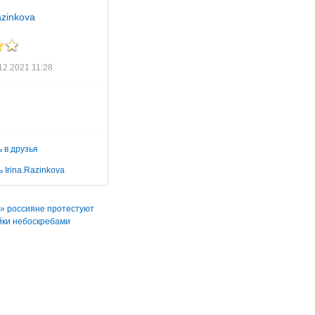
azinkova
12.2021 11:28
 в друзья
 Irina.Razinkova
к» россияне протестуют
йки небоскребами