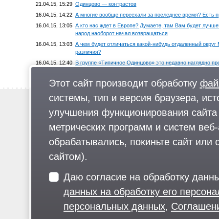
21.04.15, 15:29
Одинцово — контрастов
16.04.15, 14:22
А многие вообще переехали за последнее время? Есть 
16.04.15, 13:05
А кто нас ждет в Европе? Думаете, там Вам будет лучше
народ наоборот начал возвращаться
16.04.15, 13:03
А чем будет отличаться какой-нибудь отдаленный округ
различия?
16.04.15, 12:40
В группе «Типичное Одинцово» это недавно наглядно пр
районах Подмосковья что, лучше живется?
Этот сайт производит обработку
фай
больше →
системы, тип и версия браузера, ист
Новости
улучшения функционирования сайта 
Предложи новость
метрических программ и систем веб-
Реклама
обрабатывались, покиньте сайт или о
сайтом).
Для читателей: В России признаны экстремистскими и запрещены организа
Даю согласие на обработку данн
«Русский общенациональный союз», «Движение против нелегальной иммигр
движение ЛГБТ, общероссийская политическая партия «Воля», АУЕ, баталь
данных на обработку его персон
«АУМ Синрике», «Братья-мусульмане», «Аль-Каида в странах исламского 
«Дождь», «Медуза», «Важные истории», «Голос Америки», радио «Свобода»
персональных данных
,
Соглашени
Facebook (Metа) запрещены в РФ за экстремизм.