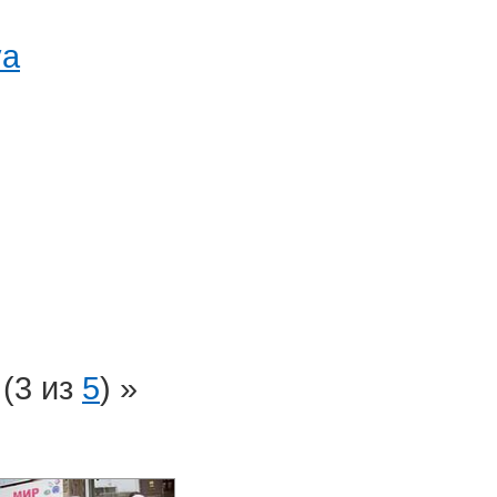
va
(3 из
5
) »