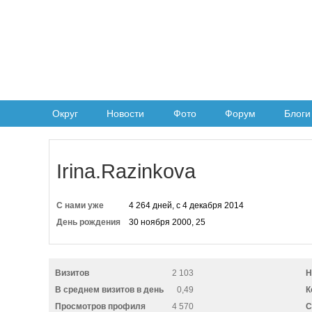
Округ
Новости
Фото
Форум
Блоги
Irina.Razinkova
С нами уже
4 264 дней, с 4 декабря 2014
День рождения
30 ноября 2000, 25
Визитов
2 103
Н
В среднем визитов в день
0,49
К
Просмотров профиля
4 570
C