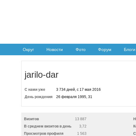
Округ
Новости
Фото
Форум
Блоги
jarilo-dar
С нами уже
3 734 дней, с 17 мая 2016
День рождения
26 февраля 1995, 31
Визитов
13 887
Н
В среднем визитов в день
3,72
К
Просмотров профиля
1 563
C