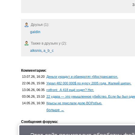
З
Друзья (1):
galdin
Также в друзьях у (2):
alksnis
,
a_b_c
Комментарии:
13.07.26, 16:20
Деньги украдут и обанкротят «Мострансавто».
22.06.26, 15:06
Украл 482 000 000$ по курсу 2005 года. Жалкий щипач.
13.06.26, 06:35
rotfront: А 418 ещё ходит? Нет.
03.06.26, 15:10
22 удара — это умышленное убийство. Если бы был один у
14.05.26, 16:30
Крысы не прислали долю ВОРобъю.
больше →
Сообщения форума:
04.06.19, 09:50
Найдены ключи от квартиры и домофона 03.06.2019 по 
14.09.18, 18:23
Найдены ключи