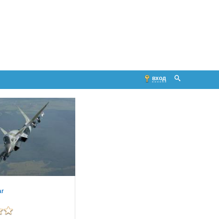
вход
ar