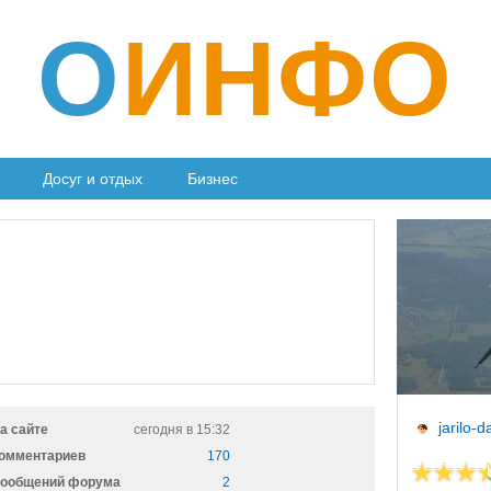
О
ИНФО
Досуг и отдых
Бизнес
jarilo-d
а сайте
сегодня в 15:32
омментариев
170
ообщений форума
2