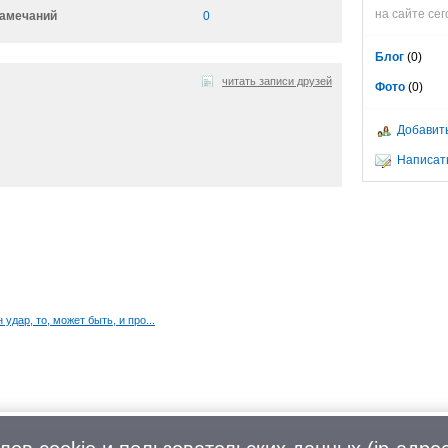
на сайте сег
амечаний
0
Блог
(0)
читать записи друзей
Фото
(0)
Добавить
Написать 
дар, то, может быть, и про...
Можайскому шоссе, дом 129