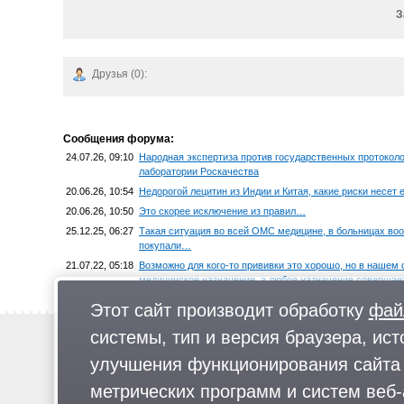
З
Друзья (0):
Сообщения форума:
24.07.26, 09:10
Народная экспертиза против государственных протокол
лаборатории Роскачества
20.06.26, 10:54
Недорогой лецитин из Индии и Китая, какие риски несет 
20.06.26, 10:50
Это скорее исключение из правил…
25.12.25, 06:27
Такая ситуация во всей ОМС медицине, в больницах воо
покупали…
21.07.22, 05:18
Возможно для кого-то прививки это хорошо, но в нашем
медицинское назначение, а любое назначение соверша
больше →
Этот сайт производит обработку
фай
системы, тип и версия браузера, ист
Новости
Предложи новость
улучшения функционирования сайта 
Реклама
метрических программ и систем веб-