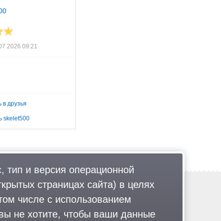
00
07.2026 09:21
 в друзья
 skelet500
, тип и версия операционной
ткрытых страницах сайта) в целях
Обратная связь
Политика обработки персональных данных
том числе с использованием
Соглашение об использовании
 вы не хотите, чтобы ваши данные
Правила портала