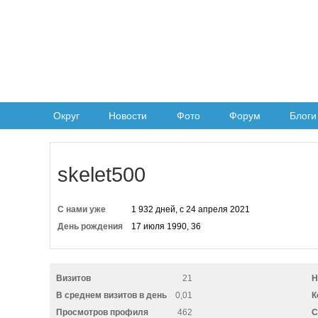
Округ
Новости
Фото
Форум
Блоги
skelet500
С нами уже
1 932 дней, с 24 апреля 2021
День рождения
17 июля 1990, 36
Визитов
21
Н
В среднем визитов в день
0,01
К
Просмотров профиля
462
C