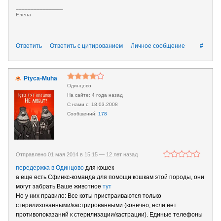
________________
Елена
Ответить
Ответить с цитированием
Личное сообщение
#
Ptyca-Muha
Одинцово
4 года назад
18.03.2008
178
Отправлено 01 мая 2014 в 15:15 —
12 лет назад
передержка в Одинцово
для кошек
а еще есть Сфинкс-команда для помощи кошкам этой породы, они
могут забрать Ваше животное
тут
Но у них правило: Все коты пристраиваются только
стерилизованными/кастрированными (конечно, если нет
противопоказаний к стерилизации/кастрации). Единые телефоны