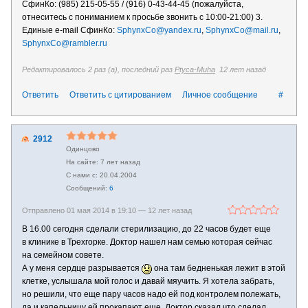
СфинКо: (985) 215-05-55 / (916) 0-43-44-45 (пожалуйста,
отнеситесь с пониманием к просьбе звонить с 10:00-21:00) 3.
Единые е-mail СфинКо:
SphynxCo@yandex.ru
,
SphynxCo@mail.ru
,
SphynxCo@rambler.ru
Редактировалось 2 раз (а), последний раз
Ptyca-Muha
12 лет назад
Ответить
Ответить с цитированием
Личное сообщение
#
2912
Одинцово
7 лет назад
20.04.2004
6
Отправлено 01 мая 2014 в 19:10 —
12 лет назад
В 16.00 сегодня сделали стерилизацию, до 22 часов будет еще
в клинике в Трехгорке. Доктор нашел нам семью которая сейчас
на семейном совете.
А у меня сердце разрывается
она там бедненькая лежит в этой
клетке, услышала мой голос и давай мяучить. Я хотела забрать,
но решили, что еще пару часов надо ей под контролем полежать,
да и капельницу ей прокапают еще. Доктор сказал что сделал