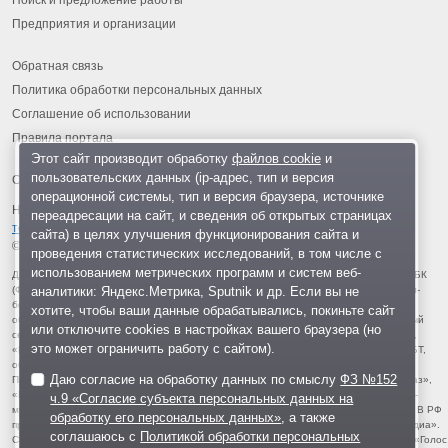
Поиск и предложение работы
Предприятия и организации
Обратная связь
Политика обработки персональных данных
Соглашение об использовании
Правила портала
Этот сайт производит обработку
файлов cookie
и
пользовательских данных (ip-адрес, тип и версия
операционной системы, тип и версия браузера, источнике
На информационном ресурсе применяются
рекомендательные
переадресации на сайт, и сведения об открытых страницах
технологии
.
сайта) в целях улучшения функционирования сайта и
© 2013-2026 «ОИНФО»,
сделано в Одинцово
проведения статистических исследований, в том числе с
использованием метрических программ и систем веб-
Для читателей: В России признаны экстремистскими и запрещены организации ФБК
аналитики: Яндекс.Метрика, Sputnik и др. Если вы не
(Фонд борьбы с коррупцией, признан иноагентом), Штабы Навального, «Национал-
большевистская партия», «Свидетели Иеговы», «Армия воли народа», «Русский
хотите, чтобы ваши данные обрабатывались, покиньте сайт
общенациональный союз», «Движение против нелегальной иммиграции», «Правый
или отключите cookies в настройках вашего браузера (но
сектор», УНА-УНСО, УПА, «Тризуб им. Степана Бандеры», «Мизантропик дивижн»,
это может ограничить работу с сайтом).
«Меджлис крымскотатарского народа», движение «Артподготовка», движение ЛГБТ,
общероссийская политическая партия «Воля», АУЕ, батальоны «Азов» и «Айдар».
Даю согласие на обработку данных по смыслу
ФЗ №152
Признаны террористическими и запрещены: «Движение Талибан», «Имарат Кавказ»,
«Исламское государство» (ИГ, ИГИЛ), Джебхад-ан-Нусра, «АУМ Синрике», «Братья-
ч.9 «Согласие субъекта персональных данных на
мусульмане», «Аль-Каида в странах исламского Магриба», «Сеть», «Колумбайн». В РФ
обработку его персональных данных»
, а также
признана нежелательной деятельность «Открытой России», издания «Проект Медиа».
соглашаюсь с
Политикой обработки персональных
СМИ-иноагентами признаны: телеканал «Дождь», «Медуза», «Важные истории», «Голос