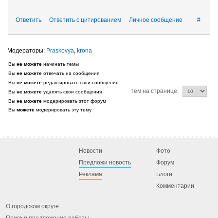
Ответить
Ответить с цитированием
Личное сообщение
#
Praskovya
,
krona
Вы
не можете
начинать темы
Вы
не можете
отвечать на сообщения
Вы
не можете
редактировать свои сообщения
тем на странице:
Вы
не можете
удалять свои сообщения
Вы
не можете
модерировать этот форум
Вы
можете
модерировать эту тему
Новости
Фото
Предложи новость
Форум
Реклама
Блоги
Комментарии
О городском округе