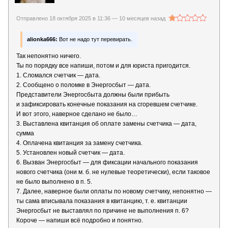
Отправлено 18 октября 2025 в 11:36 —
10 месяцев назад
alionka666:
Вот не надо тут перевирать.
Так непонятно ничего.
Ты по порядку все напиши, потом и для юриста пригодится.
1. Сломался счетчик — дата.
2. Сообщено о поломке в Энергосбыт — дата.
Представители Энергосбыта должны были прибыть
и зафиксировать конечные показания на сгоревшем счетчике.
И вот этого, наверное сделано не было…
3. Выставлена квитанция об оплате замены счетчика — дата,
сумма
4. Оплачена квитанция за замену счетчика.
5. Установлен новый счетчик — дата.
6. Вызван Энергосбыт — для фиксации начального показания
нового счетчика (они м. б. не нулевые теоретически), если таковое
не было выполнено в п. 5.
7. Далее, наверное были оплаты по новому счетчику, непонятно —
ты сама вписывала показания в квитанцию, т. е. квитанции
Энергосбыт не выставлял по причине не выполнения п. 6?
Короче — напиши всё подробно и понятно.