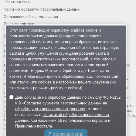
Обратная связь
Политика обработки персональных данных
Соглашение об использовании
Правила портала
Этот сайт производит обработку
файлов cookie
и
пользовательских данных (ip-адрес, тип и версия
операционной системы, тип и версия браузера, источнике
На информационном ресурсе применяются
рекомендательные
переадресации на сайт, и сведения об открытых страницах
технологии
.
сайта) в целях улучшения функционирования сайта и
© 2013-2026 «ОИНФО»,
сделано в Одинцово
проведения статистических исследований, в том числе с
использованием метрических программ и систем веб-
Для читателей: В России признаны экстремистскими и запрещены организации ФБК
аналитики: Яндекс.Метрика, Sputnik и др. Если вы не
(Фонд борьбы с коррупцией, признан иноагентом), Штабы Навального, «Национал-
большевистская партия», «Свидетели Иеговы», «Армия воли народа», «Русский
хотите, чтобы ваши данные обрабатывались, покиньте сайт
общенациональный союз», «Движение против нелегальной иммиграции», «Правый
или отключите cookies в настройках вашего браузера (но
сектор», УНА-УНСО, УПА, «Тризуб им. Степана Бандеры», «Мизантропик дивижн»,
это может ограничить работу с сайтом).
«Меджлис крымскотатарского народа», движение «Артподготовка», движение ЛГБТ,
общероссийская политическая партия «Воля», АУЕ, батальоны «Азов» и «Айдар».
Даю согласие на обработку данных по смыслу
ФЗ №152
Признаны террористическими и запрещены: «Движение Талибан», «Имарат Кавказ»,
«Исламское государство» (ИГ, ИГИЛ), Джебхад-ан-Нусра, «АУМ Синрике», «Братья-
ч.9 «Согласие субъекта персональных данных на
мусульмане», «Аль-Каида в странах исламского Магриба», «Сеть», «Колумбайн». В РФ
обработку его персональных данных»
, а также
признана нежелательной деятельность «Открытой России», издания «Проект Медиа».
соглашаюсь с
Политикой обработки персональных
СМИ-иноагентами признаны: телеканал «Дождь», «Медуза», «Важные истории», «Голос
данных
,
Соглашением об использовании портала
и
Америки», радио «Свобода», The Insider, «Медиазона», ОВД-инфо. Иноагентами
признаны общество/центр «Мемориал», «Аналитический Центр Юрия Левады»,
Правилами портала
.
Сахаровский центр. Instagram и Facebook (Metа) запрещены в РФ за экстремизм.
Я согласен(-сна)