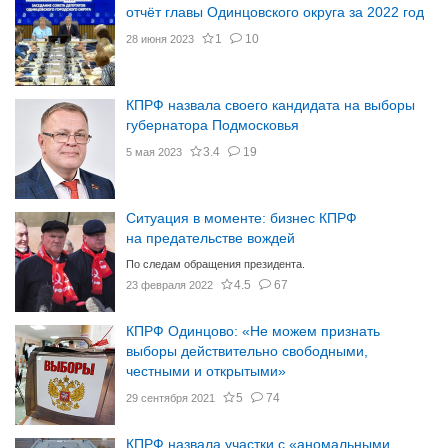
отчёт главы Одинцовского округа за 2022 год
1
10
28 июня 2023
КПРФ назвала своего кандидата на выборы
губернатора Подмосковья
3.4
19
5 мая 2023
Ситуация в моменте: бизнес КПРФ
на предательстве вождей
По следам обращения президента.
4.5
67
23 февраля 2022
КПРФ Одинцово: «Не можем признать
выборы действительно свободными,
честными и открытыми»
5
74
29 сентября 2021
КПРФ назвала участки с «аномальными