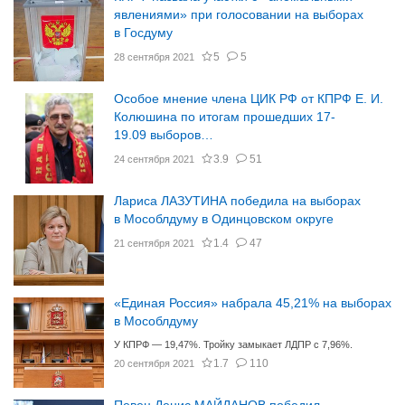
явлениями» при голосовании на выборах
в Госдуму
5
5
28 сентября 2021
Особое мнение члена ЦИК РФ от КПРФ Е. И.
Колюшина по итогам прошедших 17-
19.09 выборов…
3.9
51
24 сентября 2021
Лариса ЛАЗУТИНА победила на выборах
в Мособлдуму в Одинцовском округе
1.4
47
21 сентября 2021
«Единая Россия» набрала 45,21% на выборах
в Мособлдуму
У КПРФ — 19,47%. Тройку замыкает ЛДПР с 7,96%.
1.7
110
20 сентября 2021