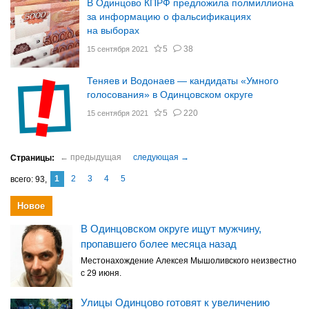
В Одинцово КПРФ предложила полмиллиона
за информацию о фальсификациях
на выборах
5
38
15 сентября 2021
Теняев и Водонаев — кандидаты «Умного
голосования» в Одинцовском округе
5
220
15 сентября 2021
1
2
3
4
5
93
Новое
В Одинцовском округе ищут мужчину,
пропавшего более месяца назад
Местонахождение Алексея Мышоливского неизвестно
с 29 июня.
Улицы Одинцово готовят к увеличению