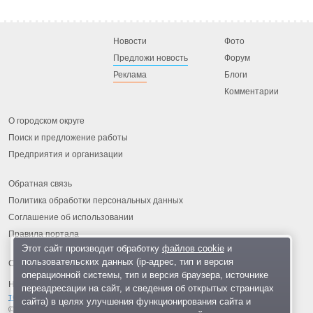
Новости
Фото
Предложи новость
Форум
Реклама
Блоги
Комментарии
О городском округе
Поиск и предложение работы
Предприятия и организации
Обратная связь
Политика обработки персональных данных
Соглашение об использовании
Правила портала
Этот сайт производит обработку
файлов cookie
и
пользовательских данных (ip-адрес, тип и версия
операционной системы, тип и версия браузера, источнике
На информационном ресурсе применяются
рекомендательные
переадресации на сайт, и сведения об открытых страницах
технологии
.
сайта) в целях улучшения функционирования сайта и
© 2013-2026 «ОИНФО»,
сделано в Одинцово