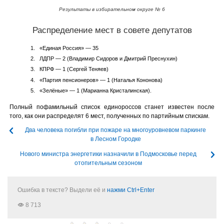
Результаты в избирательном округе № 6
Распределение мест в совете депутатов
«Единая Россия» — 35
ЛДПР — 2 (Владимир Сидоров и Дмитрий Преснухин)
КПРФ — 1 (Сергей Теняев)
«Партия пенсионеров» — 1 (Наталья Кононова)
«Зелёные» — 1 (Марианна Кристалинская).
Полный пофамильный список единороссов станет известен после
того, как они распределят 6 мест, полученных по партийным спискам.
Два человека погибли при пожаре на многоуровневом паркинге
в Лесном Городке
Нового министра энергетики назначили в Подмосковье перед
отопительным сезоном
Ошибка в тексте? Выдели её и
нажми Ctrl+Enter
8 713