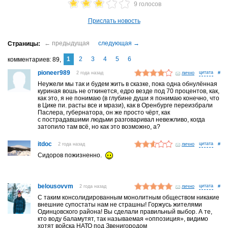
9 голосов
Прислать новость
1
2
3
4
5
6
комментариев
89
pioneer989
2 года назад
лично
#
Неужели мы так и будем жить в сказке, пока одна обнулённая
куриная вошь не откинется, едро везде под 70 процентов, как,
как это, я не понимаю (в глубине души я понимаю конечно, что
в Цике пи. расты все и мрази), как в Оренбурге переизбрали
Паслера, губернатора, он же просто чёрт, как
с пострадавшими людьми разговаривал невежливо, когда
затопило там всё, но как это возможно, а?
itdoc
2 года назад
лично
#
Сидоров пожизненно.
belousovvm
2 года назад
лично
#
С таким консолидированным монолитным обществом никакие
внешние супостаты нам не страшны! Горжусь жителями
Одинцовского района! Вы сделали правильный выбор. А те,
кто воду баламутят, так называемая «оппозиция», видимо
хотят войска НАТО под Звенигородом