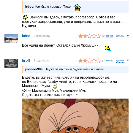
itdoc:
Как было хорошо. Тихо.
Закисли вы здесь, смотрю, профессор. Совсем вас
вертухаи
запрессовали, уже и поприкалываться не в масть…
Ну, ничо.
itdoc
2 года назад
лично
#
Все ушли на фронт. Остался один Хромушин.
tiroff
2 года назад
лично
#
pioneer989:
Неужели мы так и будем жить в сказке,
Будете, вы же терпилы-ухилянты европоподобные,
по Вильгельму Гауфу живёте, то ли Карлики-носы, то ли
Маленькие Муки.
«Я — Маленький Мук, Маленький Мук,
С детства терплю тысячи мук…»