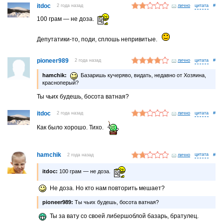
itdoc
2 года назад
лично
#
100 грам — не доза.
Депутатики-то, поди, сплошь непривитые.
pioneer989
2 года назад
лично
#
hamchik:
Базаришь кучеряво, видать, недавно от Хозяина,
красноперый?
Ты чьих будешь, босота ватная?
itdoc
2 года назад
лично
#
Как было хорошо. Тихо.
hamchik
2 года назад
лично
#
itdoc:
100 грам — не доза.
Не доза. Но кто нам повторить мешает?
pioneer989:
Ты чьих будешь, босота ватная?
Ты за вату со своей либершоблой базарь, братулец.