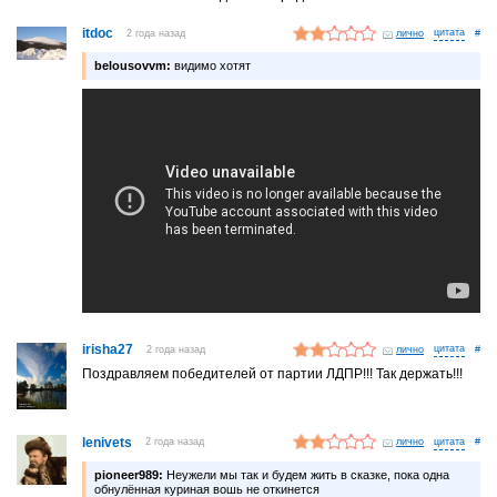
itdoc
2 года назад
лично
#
belousovvm:
видимо хотят
irisha27
2 года назад
лично
#
Поздравляем победителей от партии ЛДПР!!! Так держать!!!
lenivets
2 года назад
лично
#
pioneer989:
Неужели мы так и будем жить в сказке, пока одна
обнулённая куриная вошь не откинется