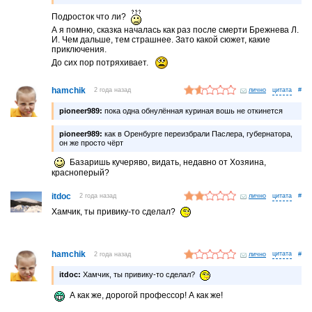
Подросток что ли?
А я помню, сказка началась как раз после смерти Брежнева Л.
И. Чем дальше, тем страшнее. Зато какой сюжет, какие
приключения.
До сих пор потряхивает.
hamchik
2 года назад
лично
#
pioneer989:
пока одна обнулённая куриная вошь не откинется
pioneer989:
как в Оренбурге переизбрали Паслера, губернатора,
он же просто чёрт
Базаришь кучеряво, видать, недавно от Хозяина,
красноперый?
itdoc
2 года назад
лично
#
Хамчик, ты привику-то сделал?
hamchik
2 года назад
лично
#
itdoc:
Хамчик, ты привику-то сделал?
А как же, дорогой профессор! А как же!