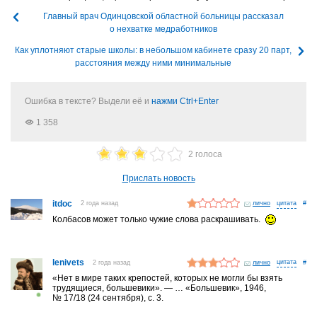
Главный врач Одинцовской областной больницы рассказал
о нехватке медработников
Как уплотняют старые школы: в небольшом кабинете сразу 20 парт,
расстояния между ними минимальные
Ошибка в тексте? Выдели её и
нажми Ctrl+Enter
1 358
2 голоса
Прислать новость
itdoc
2 года назад
лично
#
Колбасов может только чужие слова раскрашивать.
lenivets
2 года назад
лично
#
«Нет в мире таких крепостей, которых не могли бы взять
трудящиеся, большевики». — … «Большевик», 1946,
№ 17/18 (24 сентября), с. 3.