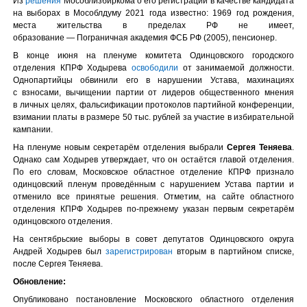
Из
решения
Мособлизбиркома о его регистрации в качестве кандидата
на выборах в Мособлдуму 2021 года известно: 1969 год рождения,
места жительства в пределах РФ не имеет,
образование — Пограничная академия ФСБ РФ (2005), пенсионер.
В конце июня на пленуме комитета Одинцовского городского
отделения КПРФ Ходырева
освободили
от занимаемой должности.
Однопартийцы обвинили его в нарушении Устава, махинациях
с взносами, вычищении партии от лидеров общественного мнения
в личных целях, фальсификации протоколов партийной конференции,
взимании платы в размере 50 тыс. рублей за участие в избирательной
кампании.
На пленуме новым секретарём отделения выбрали
Сергея Теняева
.
Однако сам Ходырев утверждает, что он остаётся главой отделения.
По его словам, Московское областное отделение КПРФ признало
одинцовский пленум проведённым с нарушением Устава партии и
отменило все принятые решения. Отметим, на сайте областного
отделения КПРФ Ходырев по-прежнему указан первым секретарём
одинцовского отделения.
На сентябрьские выборы в совет депутатов Одинцовского округа
Андрей Ходырев был
зарегистрирован
вторым в партийном списке,
после Сергея Теняева.
Обновление:
Опубликовано постановление Московского областного отделения