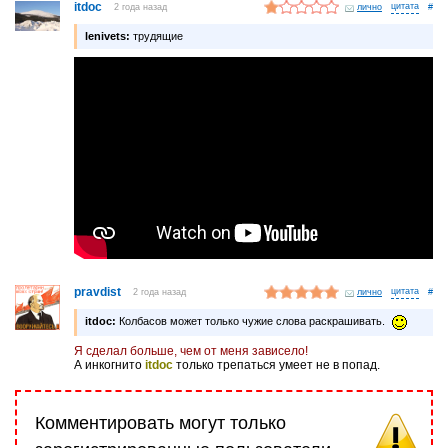
itdoc
2 года назад
лично
#
lenivets:
трудящие
pravdist
2 года назад
лично
#
itdoc:
Колбасов может только чужие слова раскрашивать.
Я сделал больше, чем от меня зависело!
А инкогнито
itdoc
только трепаться умеет не в попад.
Комментировать могут только