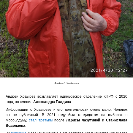
Андрей Ходырев
Андрей Ходырев возглавляет одинцовское отделение КПРФ с 2020
года, он сменил
Александра Галдина
.
Информации о Ходыреве и его деятельности очень мало. Человек
он не публичный. В 2021 году был кандидатом на выборах в
Мособлдуму,
стал третьим
после
Ларисы Лазутиной
и
Станислава
Водонаева
.