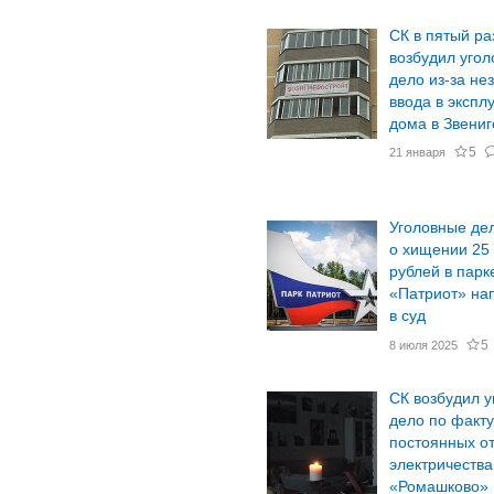
СК в пятый ра
возбудил угол
дело из-за не
ввода в экспл
дома в Звени
5
21 января
Уголовные де
о хищении 25
рублей в парк
«Патриот» на
в суд
5
8 июля 2025
СК возбудил у
дело по факту
постоянных о
электричества
«Ромашково»