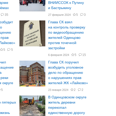
 доме
ВНИИССОК к Путину
зёмах
и Бастрыкину
35
5
3
27 февраля 2024
озбудит
Глава СК взял
ло
на контроль проверку
ащению
по видеообращению
 прав
жителей Одинцово
Лайково»
против точечной
застройки
5
5
5
15
6 февраля 2024
учил
Глава СК поручил
ращение
возбудить уголовное
а
дело по обращению
 реки
о нарушениях прав
 округе
жителей ЖК «Лайково»
5
2
2
23 января 2024
В Одинцовском округе
 пятерых
житель деревни
перекопал
жизнь
единственную дорогу