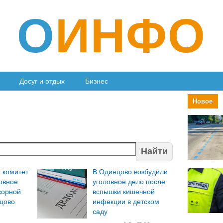
О
ИНФО
Досуг и отдых
Бизнес
Новое
Найти
 комитет
В Одинцово возбудили
овное
уголовное дело после
сорной
вспышки кишечной
нцово
инфекции в детском
саду