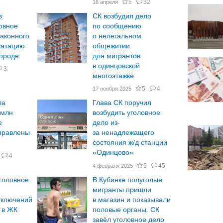
5
32
16 апреля
з
СК возбудил дело
овное
по сообщению
законного
о нелегальном
уатацию
общежитии
городе
для мигрантов
в одинцовской
3
многоэтажке
5
4
17 ноября 2025
ла
Глава СК поручил
 млн
возбудить уголовное
е
дело из-
правлены
за ненадлежащего
состояния ж/д станции
«Одинцово»
4
5
45
4 февраля 2025
головное
В Кубинке полуголые
мигранты пришли
тключений
в магазин и показывали
 в ЖК
половые органы. СК
завёл уголовное дело