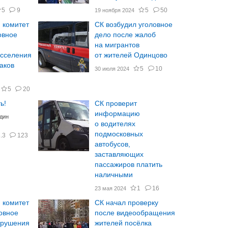
5
9
5
50
19 ноября 2024
 комитет
СК возбудил уголовное
овное
дело после жалоб
на мигрантов
асселения
от жителей Одинцово
аков
5
10
30 июля 2024
5
20
ь!
СК проверит
информацию
один
о водителях
подмосковных
.3
123
автобусов,
заставляющих
пассажиров платить
наличными
1
16
23 мая 2024
 комитет
СК начал проверку
овное
после видеообращения
брушения
жителей посёлка