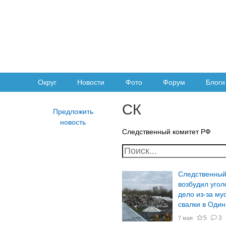
Округ
Новости
Фото
Форум
Блоги
СК
Следственный комитет РФ
Следственный
возбудил угол
дело из-за му
свалки в Оди
5
3
7 мая