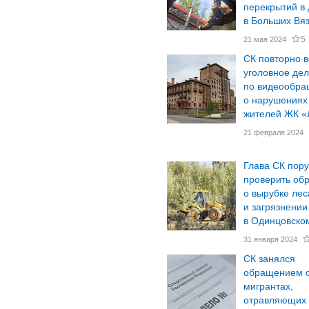
перекрытий в
в Больших Вя
5
21 мая 2024
СК повторно в
уголовное де
по видеообр
о нарушениях
жителей ЖК «
21 февраля 2024
Глава СК пор
проверить об
о вырубке лес
и загрязнении
в Одинцовском
31 января 2024
СК занялся
обращением о
мигрантах,
отравляющих 