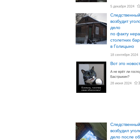
5 декабря 2024
Следственный
возбудит угол
дело
по факту нер
столетних бар
в Голицыно
18 сентября 2024
Вот это новост
А не врёт ли госп
Бастрыкин?
3
28 июня 2024
Следственный
возбудил угол
дело после о