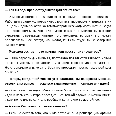
— Как ты подбирал сотрудников для агентства?
— У меня их немного — 6 человек, с которыми я постоянно работаю.
Работаем удаленно, потому что люди все творческие и загружать их
на целый день работой за компьютером необходимости нет. А, когда
постоянно помнишь, что тебе нужно, в какой-то момент ты в своем
окружении замечаешь именно того человека, который это может
реализовать. Все сотрудники молодые. Есть студенты, с которыми
вместе учимся.
— Молодой состав — это принцип или просто так сложилось?
— Наша отрасль динамичная, постоянно появляются какие-то новые
подходы. Людям с возрастом эти знания, конечно, даются сложнее.
Но специально я никогда отбора не проводил, просто таков мой круг
общения.
— Теперь, когда твой бизнес уже работает, ты наверняка можешь
ответить на вопрос: что же все-таки первично — капитал или идея?
— Однозначно — идея. Можно иметь большой капитал, но не иметь
идеи и весь его быстро просадить без всякой отдачи. А можно иметь
идею, но не иметь капитала вообще и делать что-то достойное.
— А каков был ваш стартовый капитал?
—
Если не считать того, что было потрачено на регистрацию юрлица