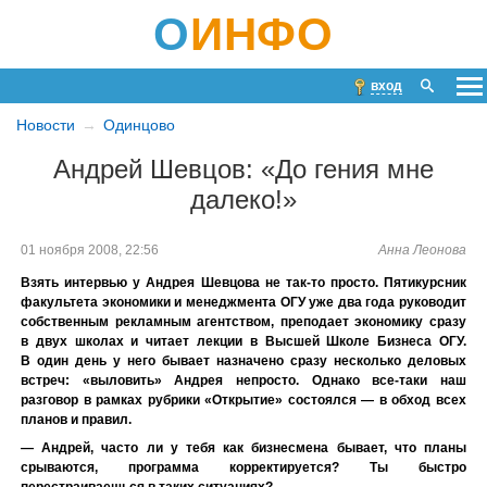
О
ИНФО
вход
Новости
Одинцово
Андрей Шевцов: «До гения мне
далеко!»
01 ноября 2008, 22:56
Анна Леонова
Взять интервью у Андрея Шевцова не так-то просто. Пятикурсник
факультета экономики и менеджмента ОГУ уже два года руководит
собственным рекламным агентством, преподает экономику сразу
в двух школах и читает лекции в Высшей Школе Бизнеса ОГУ.
В один день у него бывает назначено сразу несколько деловых
встреч: «выловить» Андрея непросто. Однако все-таки наш
разговор в рамках рубрики «Открытие» состоялся — в обход всех
планов и правил.
— Андрей, часто ли у тебя как бизнесмена бывает, что планы
срываются, программа корректируется? Ты быстро
перестраиваешься в таких ситуациях?