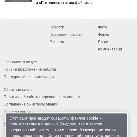
и «Петелинская птицефабрика».
Новости
Фото
Предложи новость
Форум
Реклама
Блоги
Комментарии
О городском округе
Поиск и предложение работы
Предприятия и организации
Обратная связь
Политика обработки персональных данных
Соглашение об использовании
Правила портала
Этот сайт производит обработку
файлов cookie
и
пользовательских данных (ip-адрес, тип и версия
операционной системы, тип и версия браузера, источнике
На информационном ресурсе применяются
рекомендательные
переадресации на сайт, и сведения об открытых страницах