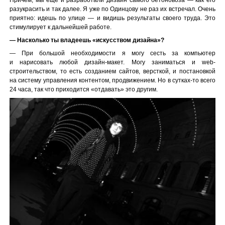
Причем, мы еще и разработали дизайн самого бетоновоза — как его
разукрасить и так далее. Я уже по Одинцову не раз их встречал. Очень
приятно: идешь по улице — и видишь результаты своего труда. Это
стимулирует к дальнейшей работе.
— Насколько ты владеешь «искусством дизайна»?
— При большой необходимости я могу сесть за компьютер
и нарисовать любой дизайн-макет. Могу заниматься и web-
строительством, то есть созданием сайтов, версткой, и постановкой
на систему управления контентом, продвижением. Но в сутках-то всего
24 часа, так что приходится «отдавать» это другим.