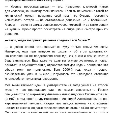
— Умение перестраиваться — это, наверное, ключевой навык
для человека, занимающегося бизнесом. Если ты не можешь в какой-то
критический момент поменять свой план, то будешь постоянно
испытывать потери — не обязательно денежные, но и временные.
А время — один из самых ценных ресурсов, который ни за какие деньги
не купишь. Нужно просто посмотреть на ситуацию и быстро принять
решение.
— Как и, когда ты принял решение создать свой бизнес?
—
Я давно понял, что заниматься буду только своим бизнесом.
Наверное, еще при выпуске из школы я об этом догадывался.
Но совершенно не представлял себе где, как, с кем и чем конкретно
буду заниматься. Еще даже не сдав выпускные экзамены, я пошел
работать в администрацию, отработал там два года и понял, что эта
сфера меня не привлекает. Был 2006-й год, когда я решил
окончательно уйти в бизнес. Получилось это благодаря стечению
многих обстоятельств одновременно.
Уже были какие-то идеи, в университете (я тогда учился на втором
курсе) у нас преподавал один из самых известных в России
специалистов по маркетингу Анатолий Александрович Овсянников. Он,
на мой взгляд, просто гуру маркетинга. Анатолий Александрович очень
харизматичный человек. Каждая его лекция похожа на спектакль:
насколько я знаю, он даже голос специально ставил в Большом театре.
Он сумел так зажечь идеей маркетинга меня-»финансиста», что я