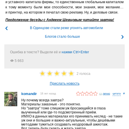
и уставного капитала фирмы, то единственным глобальным капиталом
к тому моменту были мои способности, мои знания, мое желание…
и принтер, на котором я печатал свою рекламу. Ну, и деловые связи.
Продолжение беседы с Андреем Шевцовым читайте завтра!
В Одинцове стали реже угонять автомобили
Блогов стало больше
Ошибка в тексте? Выдели её и
нажми Ctrl+Enter
5 663
2 голоса
Прислать новость
komandir
18 лет назад
лично
#
Ну почему всегда завтра?
Материалы заказные - это понятно.
Но "завтра" тоже слишком уж бросающийся в глаза
выученный или где-то подсмотренный приём.
ИМХО в данных материалах его принимать неслед - не такие
уж они и большие и важно-актуальные, чтобы дешёвыми
методами тужиться создавать нездоровый ажиотаж.
Вот теперь буду сидеть и ждать завтра.