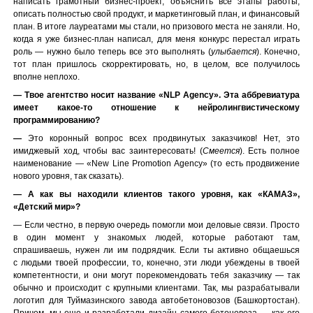
написать грамотный бизнес-проект, объяснить все этапы работы,
описать полностью свой продукт, и маркетинговый план, и финансовый
план. В итоге лауреатами мы стали, но призового места не заняли. Но,
когда я уже бизнес-план написал, для меня конкурс перестал играть
роль — нужно было теперь все это выполнять (
улыбается
). Конечно,
тот план пришлось скорректировать, но, в целом, все получилось
вполне неплохо.
— Твое агентство носит название «
NLP
Agency». Эта аббревиатура
имеет какое-то отношение к нейролингвистическому
программированию?
—
Это коронный вопрос всех продвинутых заказчиков! Нет, это
имиджевый ход, чтобы вас заинтересовать! (
Смеется
). Есть полное
наименование — «New Line Promotion Agency» (то есть продвижение
нового уровня, так сказать).
— А как вы находили клиентов такого уровня, как «КАМАЗ»,
«Детский мир»?
— Если честно, в первую очередь помогли мои деловые связи. Просто
в один момент у знакомых людей, которые работают там,
спрашиваешь, нужен ли им подрядчик. Если ты активно общаешься
с людьми твоей профессии, то, конечно, эти люди убеждены в твоей
компетентности, и они могут порекомендовать тебя заказчику — так
обычно и происходит с крупными клиентами. Так, мы разрабатывали
логотип для Туймазинского завода автобетоновозов (Башкортостан).