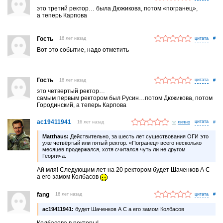
это третий ректор… была Дюжикова, потом «погранец»,
а теперь Карпова
Гость
16 лет назад
#
Вот это событие, надо отметить
Гость
16 лет назад
#
это четвертый ректор…
самым первым ректором был Русин…потом Дюжикова, потом
Городинский, а теперь Карпова
ac19411941
16 лет назад
лично
#
Matthaus:
Действительно, за шесть лет существования ОГИ это
уже четвёртый или пятый ректор. «Погранец» всего несколько
месяцев продержался, хотя считался чуть ли не другом
Георгича.
Ай мля! Следующим лет на 20 ректором будет Шаченков А С
а его замом Колбасов
fang
16 лет назад
#
ac19411941:
будет Шаченков А С а его замом Колбасов
Колбасова в ректоры!