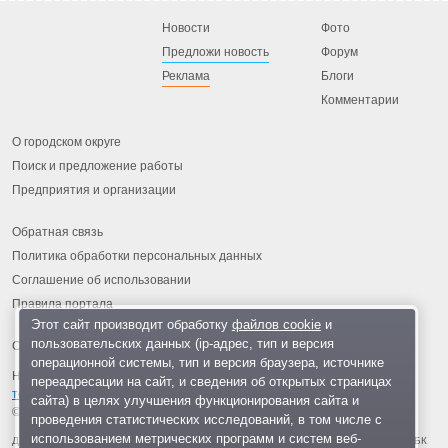
Новости
Фото
Предложи новость
Форум
Реклама
Блоги
Комментарии
О городском округе
Поиск и предложение работы
Предприятия и организации
Обратная связь
Политика обработки персональных данных
Соглашение об использовании
Правила портала
Этот сайт производит обработку
файлов cookie
и
пользовательских данных (ip-адрес, тип и версия
операционной системы, тип и версия браузера, источнике
На информационном ресурсе применяются
рекомендательные
переадресации на сайт, и сведения об открытых страницах
технологии
.
сайта) в целях улучшения функционирования сайта и
© 2013-2026 «ОИНФО»,
сделано в Одинцово
проведения статистических исследований, в том числе с
использованием метрических программ и систем веб-
Для читателей: В России признаны экстремистскими и запрещены организации ФБК