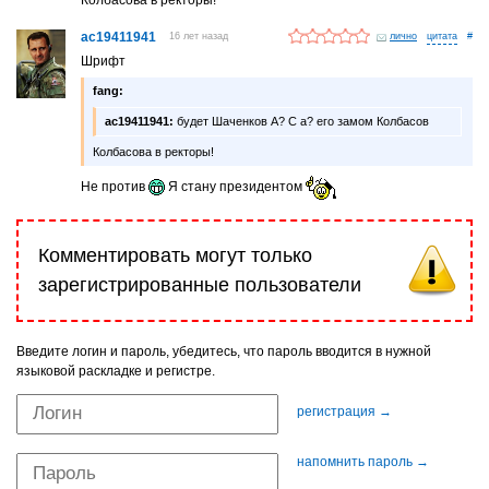
ac19411941
16 лет назад
лично
#
Шрифт
fang:
ac19411941:
будет Шаченков А? С а? его замом Колбасов
Колбасова в ректоры!
Не против
Я стану президентом
Комментировать могут только
зарегистрированные пользователи
Введите логин и пароль, убедитесь, что пароль вводится в нужной
языковой раскладке и регистре.
регистрация →
напомнить пароль →