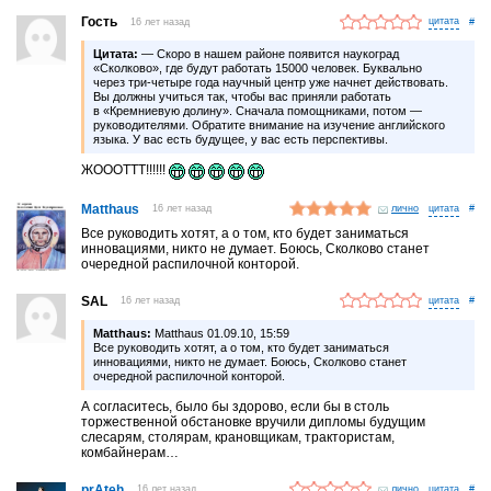
Гость
16 лет назад
#
Цитата:
— Скоро в нашем районе появится наукоград
«Сколково», где будут работать 15000 человек. Буквально
через три-четыре года научный центр уже начнет действовать.
Вы должны учиться так, чтобы вас приняли работать
в «Кремниевую долину». Сначала помощниками, потом —
руководителями. Обратите внимание на изучение английского
языка. У вас есть будущее, у вас есть перспективы.
ЖОООТТТ!!!!!!
Matthaus
16 лет назад
лично
#
Все руководить хотят, а о том, кто будет заниматься
инновациями, никто не думает. Боюсь, Сколково станет
очередной распилочной конторой.
SAL
16 лет назад
#
Matthaus:
Matthaus 01.09.10, 15:59
Все руководить хотят, а о том, кто будет заниматься
инновациями, никто не думает. Боюсь, Сколково станет
очередной распилочной конторой.
А согласитесь, было бы здорово, если бы в столь
торжественной обстановке вручили дипломы будущим
слесарям, столярам, крановщикам, трактористам,
комбайнерам…
prAteh
16 лет назад
лично
#