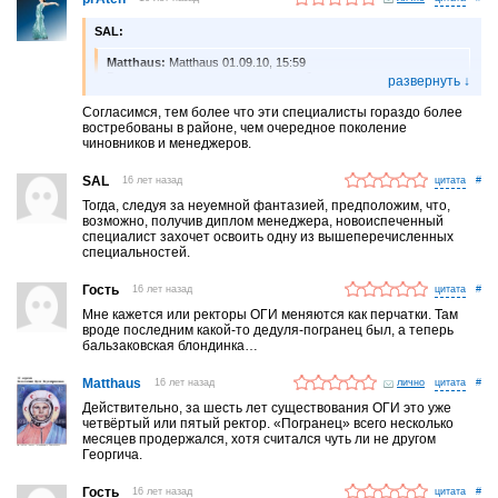
SAL:
Matthaus:
Matthaus 01.09.10, 15:59
Все руководить хотят, а о том, кто будет заниматься
инновациями, никто не думает. Боюсь, Сколково станет
очередной распилочной конторой.
Согласимся, тем более что эти специалисты гораздо более
востребованы в районе, чем очередное поколение
А согласитесь, было бы здорово, если бы в столь торжественной
чиновников и менеджеров.
обстановке вручили дипломы будущим слесарям, столярам,
крановщикам, трактористам, комбайнерам…
SAL
16 лет назад
#
Тогда, следуя за неуемной фантазией, предположим, что,
возможно, получив диплом менеджера, новоиспеченный
специалист захочет освоить одну из вышеперечисленных
специальностей.
Гость
16 лет назад
#
Мне кажется или ректоры ОГИ меняются как перчатки. Там
вроде последним какой-то дедуля-погранец был, а теперь
бальзаковская блондинка…
Matthaus
16 лет назад
лично
#
Действительно, за шесть лет существования ОГИ это уже
четвёртый или пятый ректор. «Погранец» всего несколько
месяцев продержался, хотя считался чуть ли не другом
Георгича.
Гость
16 лет назад
#