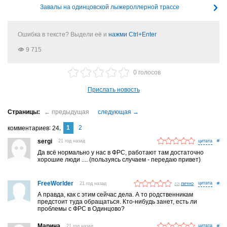
Завалы на одинцовской лыжероллерной трассе
Ошибка в тексте? Выдели её и
нажми Ctrl+Enter
9 715
0 голосов
Прислать новость
1
2
комментариев
24
sergi
21 год назад
#
Да всё нормально у нас в ФРС, работают там достаточно
хорошие люди .... (пользуясь случаем - передаю привет)
FreeWorlder
21 год назад
лично
#
А правда, как с этим сейчас дела. А то родственникам
предстоит туда обращаться. Кто-нибудь занет, есть ли
проблемы с ФРС в Одинцово?
Марина
21 год назад
#