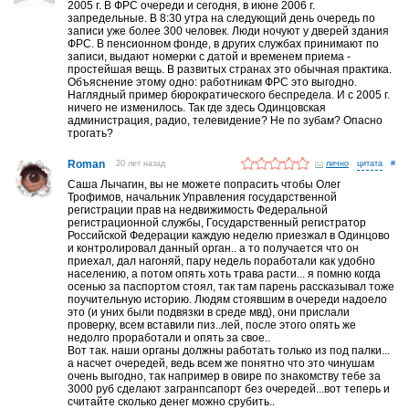
2005 г. В ФРС очереди и сегодня, в июне 2006 г.
запредельные. В 8:30 утра на следующий день очередь по
записи уже более 300 человек. Люди ночуют у дверей здания
ФРС. В пенсионном фонде, в других службах принимают по
записи, выдают номерки с датой и временем приема -
простейшая вещь. В развитых странах это обычная практика.
Объяснение этому одно: работникам ФРС это выгодно.
Наглядный пример бюрократического беспредела. И с 2005 г.
ничего не изменилось. Так где здесь Одинцовская
администрация, радио, телевидение? Не по зубам? Опасно
трогать?
Roman
20 лет назад
лично
#
Саша Лычагин, вы не можете попрасить чтобы Олег
Трофимов, начальник Управления государственной
регистрации прав на недвижимость Федеральной
регистрационной службы, Государственный регистратор
Российской Федерации каждую неделю приезжал в Одинцово
и контролировал данный орган.. а то получается что он
приехал, дал нагоняй, пару недель поработали как удобно
населению, а потом опять хоть трава расти... я помню когда
осенью за паспортом стоял, так там парень рассказывал тоже
поучительную историю. Людям стоявшим в очереди надоело
это (и уних были подвязки в среде мвд), они прислали
проверку, всем вставили пиз..лей, после этого опять же
недолго проработали и опять за свое..
Вот так. наши органы должны работать только из под палки...
а насчет очередей, ведь всем же понятно что это чинушам
очень выгодно, так например в овире по знакомству тебе за
3000 руб сделают загранпсапорт без очередей...вот теперь и
считайте сколько денег можно срубить..