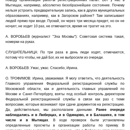
Мытищах, например, абсолютно безобразнейшее состояние. Почему
нельзя устроить предварительную запись, как в других муниципальных
образованиях, например, как в Загорском районе? Там записывают
людей прямо при входе. Пускай, он через три месяца придет, но он не
ночует, не ходит 10 раз, не отмечается, время не тратит на это.
А. ВОРОБЬЕВ (журналист "Эха Москвы"): Советская система такая,
номерки на руках.
СЛУШАТЕЛЬНИЦА: По три раза в день люди ходят, отмечаются,
потому что чтобы, не дай Бог, их не выбросили из очереди.
А. ВОРОБЬЕВ: Ужас, ужас. Спасибо, Ирина.
О. ТРОФИМОВ: Ирина, уважаемая. Я могу ответить, что деятельность
Главного управления Федеральной регистрационной службы по
Московской области, как и деятельность главных управлений по
Москве и Санкт-Петербургу, взяты под особый контроль директором
Федеральной регистрационной службы в связи как раз с теми
вопросами, которые возникают при сдаче документов на регистрацию.
Да, действительно, мы располагаем данными.
Ранее очереди
наблюдались и в Люберцах, и в Одинцово, и в Балашихе, в том
числе и в Мытищах
. В ходе проверок были установлены
определенные просчеты в организации работы по приему. В