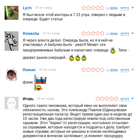
Lych
20 лет назад
лично
#
Я был возле этой конторы в 7.15 утра, говорил с людьми в
очереди. Будет статья.
Rewasha
20 лет назад
лично
#
Я через агента делал. Очередь была, но я в ней не
участвовал. А бабулек было - ужас!!! Может эти
предприимчивые бабульки и нагнетают очереди.
. Типа -
держат рынок очередей...
Roman
20 лет назад
лично
#
фэнкс
Игорь
20 лет назад
#
Одного такого чиновника, который явно не выполняет свои
обязанности, назову. Это Александр Павлов (Одинцовская
регистрационная палата). Ведет прием один раз в неделю до
15 часов. Уже два года регистрирую землю под собственным
гаражом. Этот "барин" от регистрации, постоянно отсылает
за справками, которые находятся и подшиты к делу, требует
новые справки, которые не указаны в списке необходимых
документов и всячески затягивает, усложняет процедуру