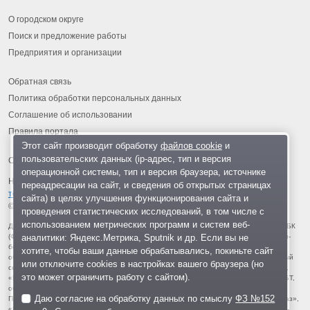
О городском округе
Поиск и предложение работы
Предприятия и организации
Обратная связь
Политика обработки персональных данных
Соглашение об использовании
Правила портала
Этот сайт производит обработку
файлов cookie
и
пользовательских данных (ip-адрес, тип и версия
операционной системы, тип и версия браузера, источнике
На информационном ресурсе применяются
рекомендательные
переадресации на сайт, и сведения об открытых страницах
технологии
.
сайта) в целях улучшения функционирования сайта и
© 2013-2026 «ОИНФО»,
сделано в Одинцово
проведения статистических исследований, в том числе с
использованием метрических программ и систем веб-
Для читателей: В России признаны экстремистскими и запрещены организации ФБК
аналитики: Яндекс.Метрика, Sputnik и др. Если вы не
(Фонд борьбы с коррупцией, признан иноагентом), Штабы Навального, «Национал-
большевистская партия», «Свидетели Иеговы», «Армия воли народа», «Русский
хотите, чтобы ваши данные обрабатывались, покиньте сайт
общенациональный союз», «Движение против нелегальной иммиграции», «Правый
или отключите cookies в настройках вашего браузера (но
сектор», УНА-УНСО, УПА, «Тризуб им. Степана Бандеры», «Мизантропик дивижн»,
это может ограничить работу с сайтом).
«Меджлис крымскотатарского народа», движение «Артподготовка», движение ЛГБТ,
общероссийская политическая партия «Воля», АУЕ, батальоны «Азов» и «Айдар».
Даю согласие на обработку данных по смыслу
ФЗ №152
Признаны террористическими и запрещены: «Движение Талибан», «Имарат Кавказ»,
«Исламское государство» (ИГ, ИГИЛ), Джебхад-ан-Нусра, «АУМ Синрике», «Братья-