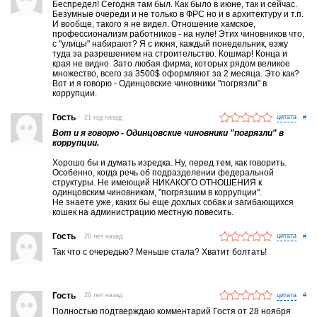
Беспредел! Сегодня там был. Как было в июне, так и сейчас.
Безумные очереди и не только в ФРС но и в архитектуру и т.п.
И вообще, такого я не видел. Отношение хамское,
профессионализм работников - на нуле! Этих чиновников что,
с "улицы" набирают? Я с июня, каждый понедельник, езжу
туда за разрешением на строительство. Кошмар! Конца и
края не видно. Зато любая фирма, которых рядом великое
множество, всего за 3500$ оформляют за 2 месяца. Это как?
Вот и я говорю - Одинцовские чиновники "погрязли" в
коррупции.
Гость
21 год назад
#
Вот и я говорю - Одинцовские чиновники "погрязли" в
коррупции.
Хорошо бы и думать изредка. Ну, перед тем, как говорить.
Особенно, когда речь об подразделении федеральной
структуры. Не имеющий НИКАКОГО ОТНОШЕНИЯ к
одинцовским чиновникам, "погрязшим в коррупции".
Не знаете уже, каких бы еще дохлых собак и загибающихся
кошек на администрацию местную повесить.
Гость
20 лет назад
#
Так что с очередью? Меньше стала? Хватит болтать!
Гость
20 лет назад
#
Полностью подтверждаю комментарий Гостя от 28 ноября