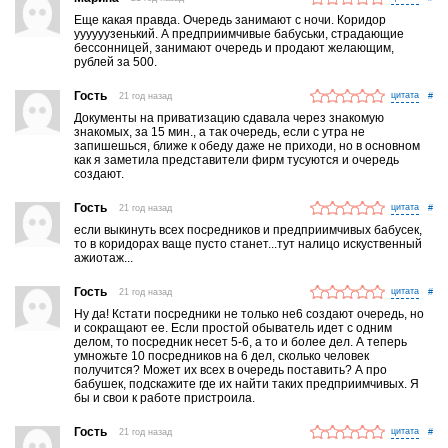
Еще какая правда. Очередь занимают с ночи. Коридор
уууууузенький. А предприимчивые бабуськи, страдающие
бессонницей, занимают очередь и продают желающим,
рублей за 500.
Гость
21 год назад
#
Документы на приватизацию сдавала через знакомую
знакомых, за 15 мин., а так очередь, если с утра не
запишешься, ближе к обеду даже не приходи, но в основном
как я заметила представители фирм тусуются и очередь
создают.
Гость
21 год назад
#
если выкинуть всех посредников и предприимчивых бабусек,
то в коридорах ваще пусто станет...тут налицо искуственный
ажиотаж...
Гость
21 год назад
#
Ну да! Кстати посредники не только не6 создают очередь, но
и сокращают ее. Если простой обыватель идет с одним
делом, то посредник несет 5-6, а то и более дел. А теперь
умножьте 10 посредников на 6 дел, сколько человек
получится? Может их всех в очередь поставить? А про
бабушек, подскажите где их найти таких предприимчивых. Я
бы и свои к работе пристроила.
Гость
21 год назад
#