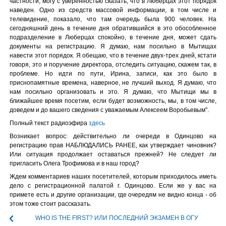
частности, могу с уверенностью сказать, что в Люберцах этот порядок
наведен. Одно из средств массовой информации, в том числе и
телевидение, показало, что там очередь была 900 человек. На
сегодняшний день в течение дня обратившийся в это обособленное
подразделение в Люберцах спокойно, в течение дня, может сдать
документы на регистрацию. Я думаю, нам посильно в Мытищах
навести этот порядок. Я обещаю, что в течение двух-трех дней, кстати
говоря, это и поручение директора, отследить ситуацию, скажем так, в
проблеме. Но идти по пути, Ирина, записи, как это было в
приснопамятные времена, наверное, не лучший выход. Я думаю, что
нам посильно организовать и это. Я думаю, что Мытищи мы в
ближайшее время посетим, если будет возможность, мы, в том числе,
доведем и до вашего сведения с уважаемым Алексеем Воробьевым".
Полный текст радиоэфира
здесь
Возникает вопрос: действительно ли очереди в Одинцово на
регистрацию прав НАБЛЮДАЛИСЬ РАНЕЕ, как утверждает чиновник?
Или ситуация продолжает оставаться прежней? Не следует ли
пригласить Олега Трофимова и в наш город?
Ждем комментариев наших посетителей, которым приходилось иметь
дело с регистрационной палатой г. Одинцово. Если же у вас на
примете есть и другие организации, где очередям не видно конца - об
этом тоже стоит рассказать.
WHO IS THE FIRST? ИЛИ ПОСЛЕДНИЙ ЭКЗАМЕН В ОГУ