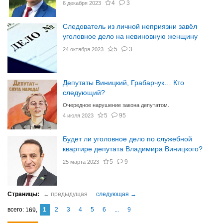
4
3
6 декабря 2023
Следователь из личной неприязни завёл
уголовное дело на невиновную женщину
5
3
24 октября 2023
Депутаты Виницкий, Грабарчук… Кто
следующий?
Очередное нарушение закона депутатом.
5
95
4 июля 2023
Будет ли уголовное дело по служебной
квартире депутата Владимира Виницкого?
5
9
25 марта 2023
1
2
3
4
5
6
...
9
169