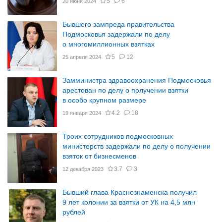
5
6
20 июня 2024
Бывшего зампреда правительства
Подмосковья задержали по делу
о многомиллионных взятках
5
12
25 апреля 2024
Замминистра здравоохранения Подмосковья
арестован по делу о получении взятки
в особо крупном размере
4.2
18
19 января 2024
Троих сотрудников подмосковных
министерств задержали по делу о получении
взяток от бизнесменов
3.7
3
12 декабря 2023
Бывший глава Краснознаменска получил
9 лет колонии за взятки от УК на 4,5 млн
рублей