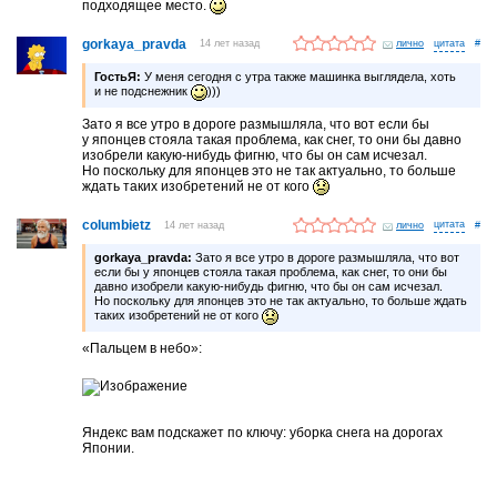
подходящее место.
gorkaya_pravda
14 лет назад
лично
#
ГостьЯ:
У меня сегодня с утра также машинка выглядела, хоть
и не подснежник
)))
Зато я все утро в дороге размышляла, что вот если бы
у японцев стояла такая проблема, как снег, то они бы давно
изобрели какую-нибудь фигню, что бы он сам исчезал.
Но поскольку для японцев это не так актуально, то больше
ждать таких изобретений не от кого
columbietz
14 лет назад
лично
#
gorkaya_pravda:
Зато я все утро в дороге размышляла, что вот
если бы у японцев стояла такая проблема, как снег, то они бы
давно изобрели какую-нибудь фигню, что бы он сам исчезал.
Но поскольку для японцев это не так актуально, то больше ждать
таких изобретений не от кого
«Пальцем в небо»:
Яндекс вам подскажет по ключу: уборка снега на дорогах
Японии.