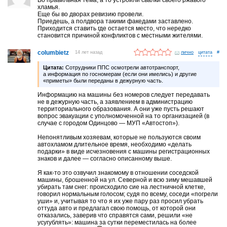
хламья.
Еще бы во дворах ревизию провели.
Приедешь, а полдвора такими факедами заставлено.
Приходится ставить где остается место, что нередко
становится причиной конфликтов с местными жителями.
columbietz
14 лет назад
лично
#
Цитата:
Сотрудники ППС осмотрели автотранспорт,
а информация по госномерам (если они имелись) и другие
«приметы» были переданы в дежурную часть.
Информацию на машины без номеров следует передавать
не в дежурную часть, а заявлением в администрацию
территориального образования. А они уже пусть решают
вопрос эвакуации с уполномоченной на то организацией (в
случае с городом Одинцово — МУП «Автостоп»).
Непонятливым хозяевам, которые не пользуются своим
автохламом длительное время, необходимо «делать
подарки» в виде исчезновения с машины регистрационных
знаков и далее — согласно описанному выше.
Я как-то это озвучил знакомому в отношении соседской
машины, брошенной на ул. Северной и всю зиму мешавшей
убирать там снег: происходило сие на лестничной клетке,
говорил нормальным голосом; судя по всему, соседи «погрели
уши» и, учитывая то что я их уже пару раз просил убрать
оттуда авто и предлагал свою помощь, от которой они
отказались, заверив что справятся сами, решили «не
усугублять»: машина за сутки переместилась на более