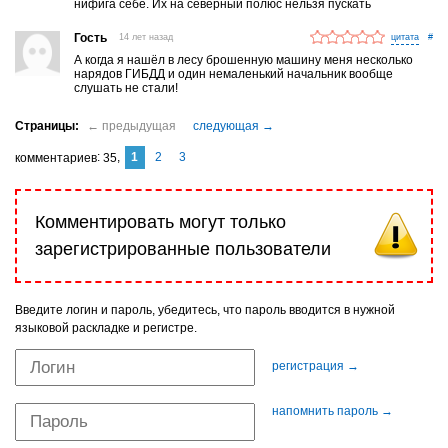
Яндекс вам подскажет по ключу: уборка снега на дорогах
нифига себе. Их на северный полюс нельзя пускать
Японии.
Гость
14 лет назад
#
А когда я нашёл в лесу брошенную машину меня несколько
нарядов ГИБДД и один немаленький начальник вообще
слушать не стали!
1
2
3
комментариев
35
Комментировать могут только
зарегистрированные пользователи
Введите логин и пароль, убедитесь, что пароль вводится в нужной
языковой раскладке и регистре.
регистрация →
напомнить пароль →