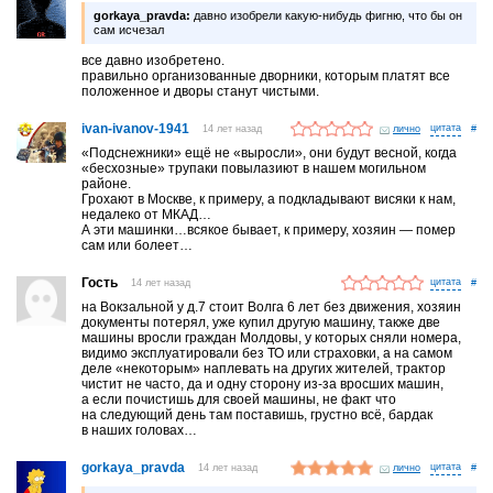
gorkaya_pravda:
давно изобрели какую-нибудь фигню, что бы он
сам исчезал
все давно изобретено.
правильно организованные дворники, которым платят все
положенное и дворы станут чистыми.
ivan-ivanov-1941
14 лет назад
лично
#
«Подснежники» ещё не «выросли», они будут весной, когда
«бесхозные» трупаки повылазиют в нашем могильном
районе.
Грохают в Москве, к примеру, а подкладывают висяки к нам,
недалеко от МКАД…
А эти машинки…всякое бывает, к примеру, хозяин — помер
сам или болеет…
Гость
14 лет назад
#
на Вокзальной у д.7 стоит Волга 6 лет без движения, хозяин
документы потерял, уже купил другую машину, также две
машины вросли граждан Молдовы, у которых сняли номера,
видимо эксплуатировали без ТО или страховки, а на самом
деле «некоторым» наплевать на других жителей, трактор
чистит не часто, да и одну сторону из-за вросших машин,
а если почистишь для своей машины, не факт что
на следующий день там поставишь, грустно всё, бардак
в наших головах…
gorkaya_pravda
14 лет назад
лично
#