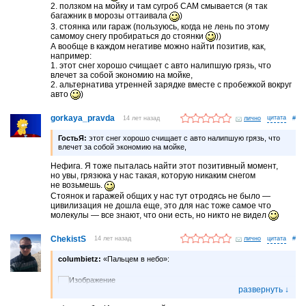
с автомобилей сам или хотя бы легко стряхивался.
2. ползком на мойку и там сугроб САМ смывается (я так
Все же в Японии снег не так часто идет, если бы машину
багажник в морозы оттаивала
)
приходилось чистить от него пару раз за зиму или хотя бы раз
3. стоянка или гараж (пользуюсь, когда не лень по этому
в неделю, то я бы тоже считала это легким спортивным
самомоу снегу пробираться до стоянки
))
развлечением. А то иной раз по три раза на день сугробы
А вообще в каждом негативе можно найти позитив, как,
счищаешь
например:
1. этот снег хорошо счищает с авто налипшую грязь, что
Все эстетическое восприятие действительности портится: вчера
влечет за собой экономию на мойке,
смотрю на снег, как он красиво облепил деревья и играет
2. альтернатива утренней зарядке вместе с пробежкой вокруг
искрами под фонарями, а в голове мысль только, что снова
авто
)
машину чистить
gorkaya_pravda
14 лет назад
лично
#
ГостьЯ:
этот снег хорошо счищает с авто налипшую грязь, что
влечет за собой экономию на мойке,
Нефига. Я тоже пыталась найти этот позитивный момент,
но увы, грязюка у нас такая, которую никаким снегом
не возьмешь.
Стоянок и гаражей общих у нас тут отродясь не было —
цивилизация не дошла еще, это для нас тоже самое что
молекулы — все знают, что они есть, но никто не видел
ChekistS
14 лет назад
лично
#
columbietz:
«Пальцем в небо»: