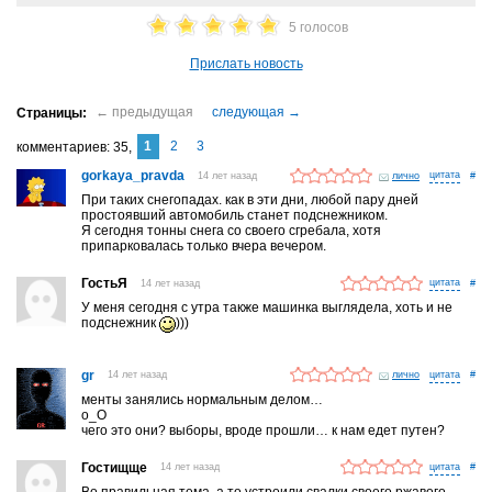
5 голосов
Прислать новость
1
2
3
комментариев
35
gorkaya_pravda
14 лет назад
лично
#
При таких снегопадах. как в эти дни, любой пару дней
простоявший автомобиль станет подснежником.
Я сегодня тонны снега со своего сгребала, хотя
припарковалась только вчера вечером.
ГостьЯ
14 лет назад
#
У меня сегодня с утра также машинка выглядела, хоть и не
подснежник
)))
gr
14 лет назад
лично
#
менты занялись нормальным делом…
о_О
чего это они? выборы, вроде прошли… к нам едет путен?
Гостищще
14 лет назад
#
Во правильная тема, а то устроили свалки своего ржавого