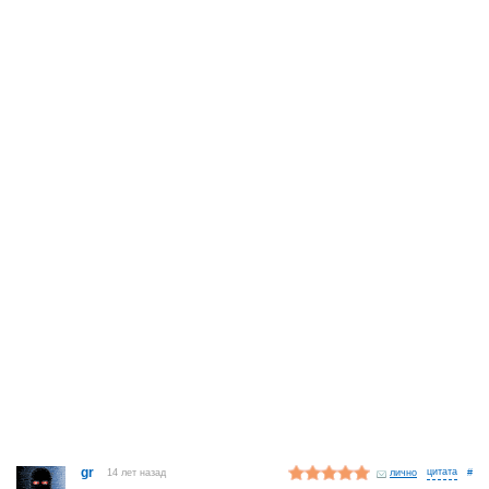
gr
14 лет назад
лично
#