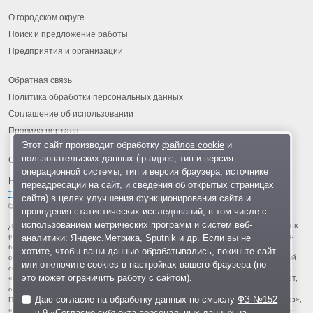
О городском округе
Поиск и предложение работы
Предприятия и организации
Обратная связь
Политика обработки персональных данных
Соглашение об использовании
Правила портала
Этот сайт производит обработку
файлов cookie
и
пользовательских данных (ip-адрес, тип и версия
операционной системы, тип и версия браузера, источнике
На информационном ресурсе применяются
рекомендательные
переадресации на сайт, и сведения об открытых страницах
технологии
.
сайта) в целях улучшения функционирования сайта и
© 2013-2026 «ОИНФО»,
сделано в Одинцово
проведения статистических исследований, в том числе с
использованием метрических программ и систем веб-
Для читателей: В России признаны экстремистскими и запрещены организации ФБК
аналитики: Яндекс.Метрика, Sputnik и др. Если вы не
(Фонд борьбы с коррупцией, признан иноагентом), Штабы Навального, «Национал-
большевистская партия», «Свидетели Иеговы», «Армия воли народа», «Русский
хотите, чтобы ваши данные обрабатывались, покиньте сайт
общенациональный союз», «Движение против нелегальной иммиграции», «Правый
или отключите cookies в настройках вашего браузера (но
сектор», УНА-УНСО, УПА, «Тризуб им. Степана Бандеры», «Мизантропик дивижн»,
это может ограничить работу с сайтом).
«Меджлис крымскотатарского народа», движение «Артподготовка», движение ЛГБТ,
общероссийская политическая партия «Воля», АУЕ, батальоны «Азов» и «Айдар».
Даю согласие на обработку данных по смыслу
ФЗ №152
Признаны террористическими и запрещены: «Движение Талибан», «Имарат Кавказ»,
«Исламское государство» (ИГ, ИГИЛ), Джебхад-ан-Нусра, «АУМ Синрике», «Братья-
ч.9 «Согласие субъекта персональных данных на