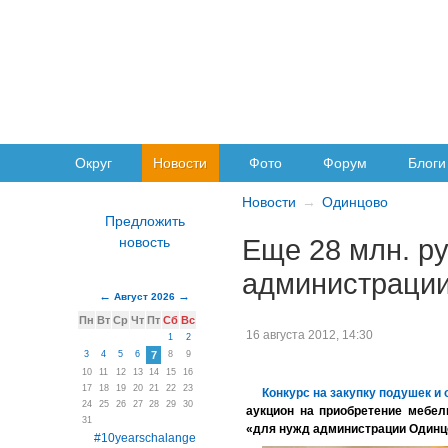
Округ
Новости
Фото
Форум
Блоги
Новости
Одинцово
Еще 28 млн. ру
администраци
Август 2026
Пн
Вт
Ср
Чт
Пт
Сб
Вс
16 августа 2012, 14:30
1
2
3
4
5
6
7
8
9
10
11
12
13
14
15
16
17
18
19
20
21
22
23
Конкурс на закупку подушек и
24
25
26
27
28
29
30
аукцион на приобретение мебели
31
«для нужд администрации Одинц
#10yearschalange