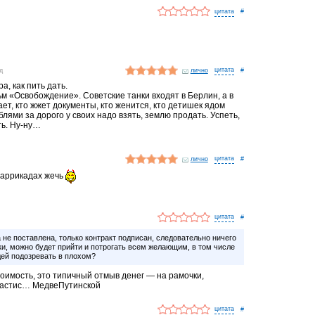
#
д
лично
#
, как пить дать.
м «Освобождение». Советские танки входят в Берлин, а в
ет, кто жжет документы, кто женится, кто детишек ядом
еблями за дорого у своих надо взять, землю продать. Успеть,
ть. Ну-ну…
лично
#
 баррикадах жечь
#
не поставлена, только контракт подписан, следовательно ничего
ки, можно будет прийти и потрогать всем желающим, в том числе
дей подозревать в плохом?
тоимость, это типичный отмыв денег — на рамочки,
властис… МедвеПутинской
#