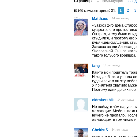
1
2
3
комментариев
31
Matthaus
14 лет назад
«Завхоз 2-го дома Старс
существо его протестовал
Он крал, и ему было стыд
стыдился, и поэтому его
румянцем смущения, стыд
Завхоза звали Александр
Яковлевной. Он называл 
такого голубого воришки
fang
14 лет назад
Как-то мой приятель тоже
И когда об этом узнала е
куда и зачем он эту мебе
У приятеля хватило муже
Поэтому одни до сих пор 
oldraketshik
14 лет назад
Не пойму, в чём нарушен
желающие. Мебель пока н
ничего не пропало. После
желающим, в том числе и
ChekistS
14 лет назад
если это в т. ч. на мои н