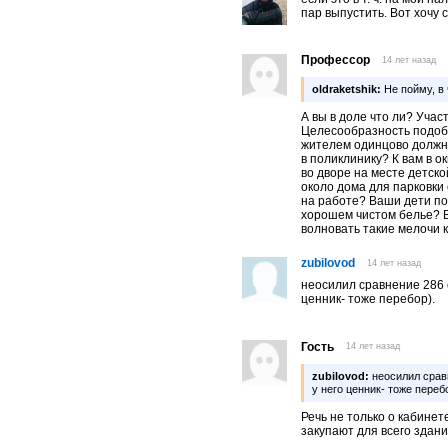
пар выпустить. Вот хочу 
Профессор
14 лет назад
oldraketshik:
Не пойму, в
А вы в доле что ли? Учас
Целесообразность подоб
жителем одинцово должна
в поликлинику? К вам в 
во дворе на месте детск
около дома для парковки
на работе? Ваши дети поп
хорошем чистом белье? 
волновать такие мелочи 
zubilovod
14 лет назад
неосилил сравнение 286 
ценник- тоже перебор).
Гость
14 лет назад
zubilovod:
неосилил сравн
у него ценник- тоже переб
Речь не только о кабинет
закупают для всего здани