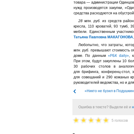
товара — администрации Одинцовс
нужд производятся закупки, «Од
средства расходуются на обустрой
28 млн. руб.
из средств район
кресла, 110 кроватей, 93 тумб, 
мебели. Единственным участнико
Татьяна Павловна МАКАГОНОВА
Любопытно, что затраты, кото
млн. руб.
превышают стоимость об
доме. По данным
«РБК daily»
, 
При этом, будут закуплены 10 бо
30 рабочих столов в аналоги
для брифинга, конференц-стол, 
для совещаний и 290 кожаных кр
руководителей ведомства, но и дл
«Никто не бузил в Подушкин
Ошибка в тексте? Выдели её и
н
5 голосов