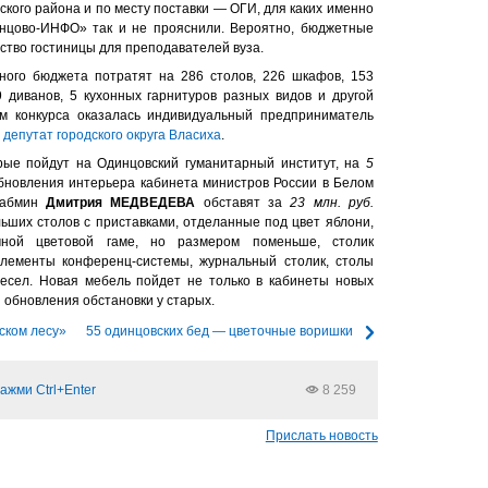
кого района и по месту поставки — ОГИ, для каких именно
инцово-ИНФО» так и не прояснили. Вероятно, бюджетные
ство гостиницы для преподавателей вуза.
ного бюджета потратят на 286 столов, 226 шкафов, 153
39 диванов, 5 кухонных гарнитуров разных видов и другой
м конкурса оказалась индивидуальный предприниматель
, депутат городского округа Власиха
.
рые пойдут на Одинцовский гуманитарный институт, на
5
новления интерьера кабинета министров России в Белом
кабмин
Дмитрия МЕДВЕДЕВА
обставят за
23 млн. руб.
льших столов с приставками, отделанные под цвет яблони,
чной цветовой гаме, но размером поменьше, столик
элементы конференц-системы, журнальный столик, столы
есел. Новая мебель пойдет не только в кабинеты новых
я обновления обстановки у старых.
ском лесу»
55 одинцовских бед — цветочные воришки
ажми Ctrl+Enter
8 259
Прислать новость