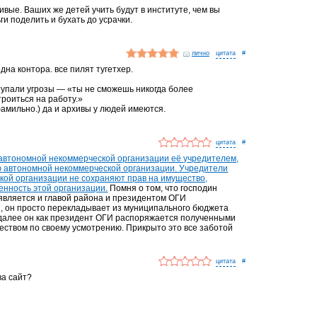
ивые. Ваших же детей учить будут в институте, чем вы
и поделить и бухать до усрачки.
лично
#
дна контора. все пилят тугетхер.
тупали угрозы — «ты не сможешь никогда более
троиться на работу.»
фамильно.) да и архивы у людей имеются.
#
автономной некоммерческой организации её учредителем,
ю автономной некоммерческой организации. Учредители
кой организации не сохраняют прав на имущество,
енность этой организации.
Помня о том, что господин
является и главой района и президентом ОГИ
и, он просто перекладывает из муниципального бюджета
к далее он как президент ОГИ распоряжается полученными
ством по своему усмотрению. Прикрыто это все заботой
#
ва сайт?