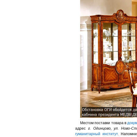
Местом поставки товара в
доку
адрес
г
. Одинцово, ул. Ново-Сп
гуманитарный институт
. Напомни