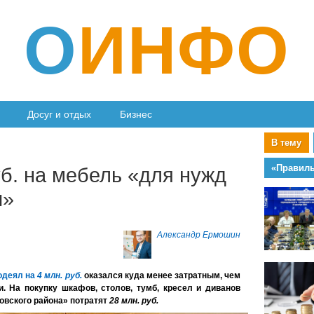
О
ИНФО
Досуг и отдых
Бизнес
В тему
б. на мебель «для нужд
и»
Александр Ермошин
 одеял на
4 млн. руб.
оказался куда менее затратным, чем
. На покупку шкафов, столов, тумб, кресел и диванов
овского района» потратят
28 млн. руб.