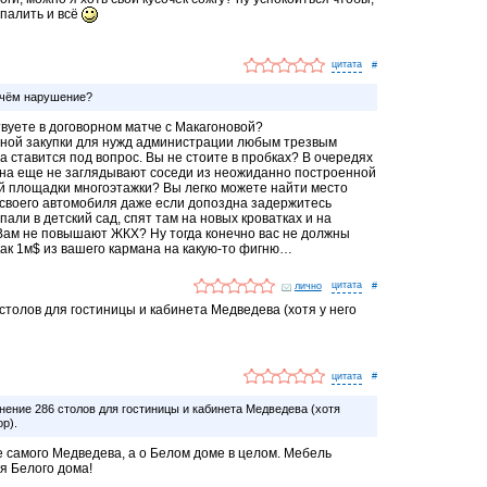
спалить и всё
#
 чём нарушение?
твуете в договорном матче с Макагоновой?
ной закупки для нужд администрации любым трезвым
 ставится под вопрос. Вы не стоите в пробках? В очередях
окна еще не заглядывают соседи из неожиданно построенной
ой площадки многоэтажки? Вы легко можете найти место
 своего автомобиля даже если допоздна задержитесь
али в детский сад, спят там на новых кроватках и на
Вам не повышают ЖКХ? Ну тогда конечно вас не должны
как 1м$ из вашего кармана на какую-то фигню…
лично
#
столов для гостиницы и кабинета Медведева (хотя у него
#
ение 286 столов для гостиницы и кабинета Медведева (хотя
ор).
е самого Медведева, а о Белом доме в целом. Мебель
я Белого дома!