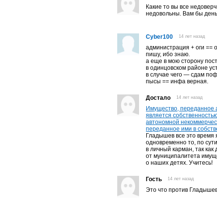
Какие то вы все недоверч
недовольны. Вам бы деньг
Cyber100
14 лет назад
администрация + оги == о
пишу, ибо знаю.
а еще в мою сторону пос
в одинцовском районе ус
в случае чего — сдам по
пысы == инфа верная.
Достало
14 лет назад
Имущество, переданное 
является собственность
автономной некоммерчес
переданное ими в собств
Гладышев все это время 
одновременно то, по сут
в личный карман, так ка
от муниципалитета имуще
о наших детях. Учитесь!
Гость
14 лет назад
Это что против Гладыше