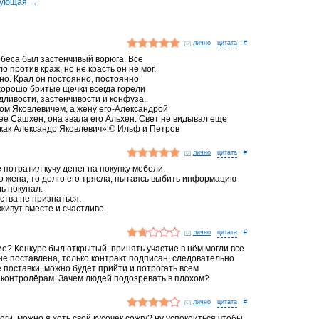
лично
#
обеса был застенчивый ворюга. Все
о против краж, но не красть он не мог.
но. Крал он постоянно, постоянно
 хорошо бритые щечки всегда горели
ливости, застенчивости и конфуза.
ом Яковлевичем, а жену его-Александрой
ее Сашхен, она звала его Альхен. Свет не видывал еще
, как Александр Яковлевич».© Ильф и Петров
лично
#
 потратил кучу денег на покупку мебели.
го жена, то долго его трясла, пытаясь выбить информацию
ль покупал.
ства не признаться.
живут вместе и счастливо.
лично
#
ие? Конкурс был открытый, принять участие в нём могли все
е поставлена, только контракт подписан, следовательно
 поставки, можно будет прийти и потрогать всем
 контролёрам. Зачем людей подозревать в плохом?
лично
#
алоги, можно я хоть свой кусочек сожгу? ну успокоиться чтобы,