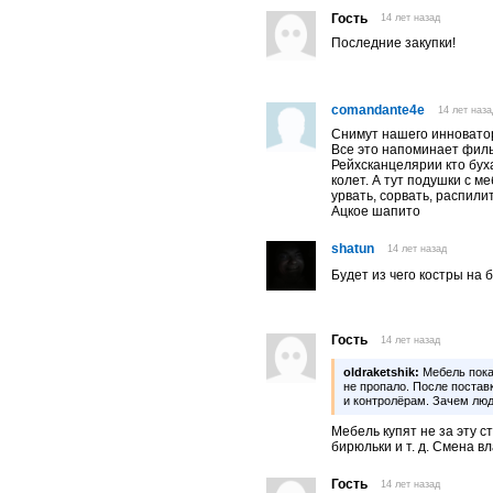
Гость
14 лет назад
Последние закупки!
comandante4e
14 лет наза
Снимут нашего инноватора
Все это напоминает филь
Рейхсканцелярии кто буха
колет. А тут подушки с м
урвать, сорвать, распили
Ацкое шапито
shatun
14 лет назад
Будет из чего костры на
Гость
14 лет назад
oldraketshik:
Мебель пока 
не пропало. После постав
и контролёрам. Зачем лю
Мебель купят не за эту с
бирюльки и т. д. Смена 
Гость
14 лет назад