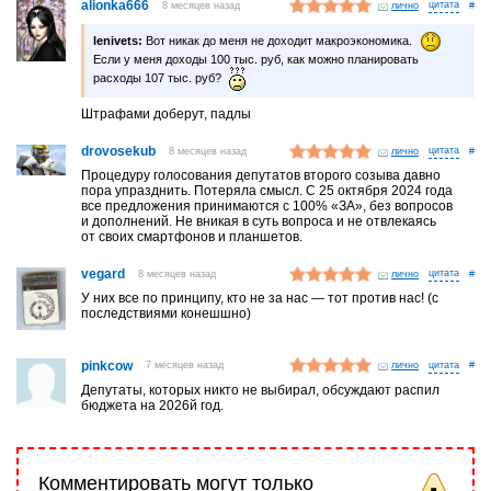
alionka666
8 месяцев назад
лично
#
lenivets:
Вот никак до меня не доходит макроэкономика.
Если у меня доходы 100 тыс. руб, как можно планировать
расходы 107 тыс. руб?
Штрафами доберут, падлы
drovosekub
8 месяцев назад
лично
#
Процедуру голосования депутатов второго созыва давно
пора упразднить. Потеряла смысл. С 25 октября 2024 года
все предложения принимаются с 100% «ЗА», без вопросов
и дополнений. Не вникая в суть вопроса и не отвлекаясь
от своих смартфонов и планшетов.
vegard
8 месяцев назад
лично
#
У них все по принципу, кто не за нас — тот против нас! (с
последствиями конешшно)
pinkcow
7 месяцев назад
лично
#
Депутаты, которых никто не выбирал, обсуждают распил
бюджета на 2026й год.
Комментировать могут только