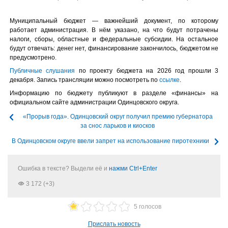
Муниципальный бюджет — важнейший документ, по которому
работает администрация. В нём указано, на что будут потрачены
налоги, сборы, областные и федеральные субсидии. На остальное
будут отвечать: денег нет, финансирование закончилось, бюджетом не
предусмотрено.
Публичные слушания
по проекту бюджета на 2026 год прошли 3
декабря. Запись трансляции можно посмотреть по
ссылке
.
Информацию по бюджету публикуют в разделе «финансы» на
официальном сайте администрации Одинцовского округа.
«Прорыв года». Одинцовский округ получил премию губернатора
за снос ларьков и киосков
В Одинцовском округе ввели запрет на использование пиротехники
Ошибка в тексте? Выдели её и
нажми Ctrl+Enter
3 172 (+3)
5 голосов
Прислать новость