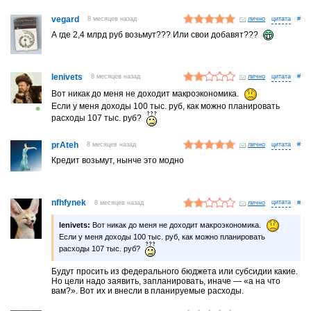
vegard
8 месяцев назад
лично
#
А где 2,4 млрд руб возьмут??? Или свои добавят???
lenivets
8 месяцев назад
лично
#
Вот никак до меня не доходит макроэкономика.
Если у меня доходы 100 тыс. руб, как можно планировать
расходы 107 тыс. руб?
prAteh
8 месяцев назад
лично
#
Кредит возьмут, нынче это модно
nfhfynek
8 месяцев назад
лично
#
lenivets:
Вот никак до меня не доходит макроэкономика.
Если у меня доходы 100 тыс. руб, как можно планировать
расходы 107 тыс. руб?
Будут просить из федерального бюджета или субсидии какие.
Но цели надо заявить, запланировать, иначе — «а на что
вам?». Вот их и внесли в планируемые расходы.